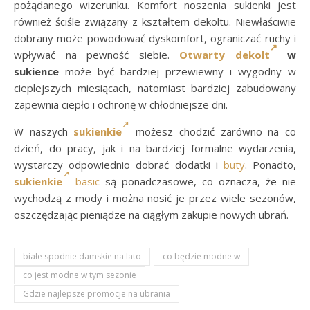
pożądanego wizerunku. Komfort noszenia sukienki jest
również ściśle związany z kształtem dekoltu. Niewłaściwie
dobrany może powodować dyskomfort, ograniczać ruchy i
wpływać na pewność siebie.
Otwarty dekolt
w
sukience
może być bardziej przewiewny i wygodny w
cieplejszych miesiącach, natomiast bardziej zabudowany
zapewnia ciepło i ochronę w chłodniejsze dni.
W naszych
sukienkie
możesz chodzić zarówno na co
dzień, do pracy, jak i na bardziej formalne wydarzenia,
wystarczy odpowiednio dobrać dodatki i
buty
. Ponadto,
sukienkie
basic
są ponadczasowe, co oznacza, że nie
wychodzą z mody i można nosić je przez wiele sezonów,
oszczędzając pieniądze na ciągłym zakupie nowych ubrań.
białe spodnie damskie na lato
co będzie modne w
co jest modne w tym sezonie
Gdzie najlepsze promocje na ubrania