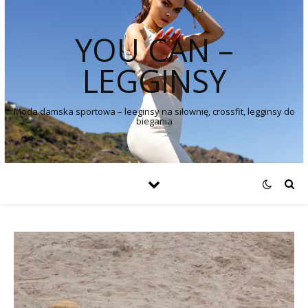
YOU CAN –
LEGGINSY
Moda damska sportowa – leeginsy na siłownię, crossfit, legginsy do
biegania