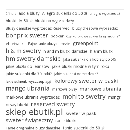
addia bluzy
Allegro sukienki do 50 zł
allegro wyprzedaż
24hurt
bluzki do 50 zł
bluzki na wyprzedaży
Bluzy damskie wyprzedaż Reserved
bluzy dresowe wyprzedaż
bonprix sweter
booker
Czy kolorowe sukienki są modne?
greenpoint
ehurtwolka
Fajne tanie bluzy damskie
h & m swetry
h and m bluzki damskie
h anm bluzki
hm swetry damskie
Jaka sukienka dla kobiety po 50?
jakie bluzki do jeansów
jakie bluzki modne w tym roku
Jakie sukienki dla 30 latki?
Jakie sukienki odmładzają?
kolorowy sweter w paski
Jakie sukienki wyszczuplają?
mango ubrania
markowe ubrania
markowe blyzy
mohito swetry
markowe ubrania wyprzedaż
msngr
reserved swetry
orsay bluzki
sklep ebutik.pl
sweter w paski
sweter świąteczny
tanie bluzki
tanie sukienki do 50 zł
Tanie oryginalne bluzy damskie