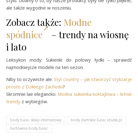
stylu. Dbamy o to, by nasze produkty były nie tylko piękne,
ale także wygodne w noszeniu.
Zobacz także:
Modne
spódnice
– trendy na wiosnę
i lato
Leksykon mody: Sukienki do połowy łydki – sprawdź
najmodniejsze modele na ten sezon.
Niby to oczywiste ale:
Styl country – jak stworzyć stylizacje
prosto z Dzikiego Zachodu
?
Skromnie lae elegancko:
Modna sukienka koktajlowa – letnie
trendy
z wybiegów.
body basic sklep internetowy
body damskie basic ebutik.pl
hurtownia body basic