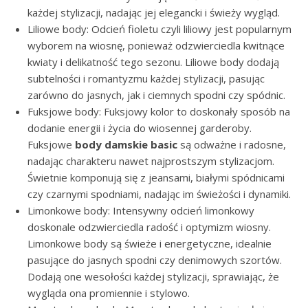
każdej stylizacji, nadając jej elegancki i świeży wygląd.
Liliowe body: Odcień fioletu czyli liliowy jest popularnym
wyborem na wiosnę, ponieważ odzwierciedla kwitnące
kwiaty i delikatność tego sezonu. Liliowe body dodają
subtelności i romantyzmu każdej stylizacji, pasując
zarówno do jasnych, jak i ciemnych spodni czy spódnic.
Fuksjowe body: Fuksjowy kolor to doskonały sposób na
dodanie energii i życia do wiosennej garderoby.
Fuksjowe
body damskie basic
są odważne i radosne,
nadając charakteru nawet najprostszym stylizacjom.
Świetnie komponują się z jeansami, białymi spódnicami
czy czarnymi spodniami, nadając im świeżości i dynamiki.
Limonkowe body: Intensywny odcień limonkowy
doskonale odzwierciedla radość i optymizm wiosny.
Limonkowe body są świeże i energetyczne, idealnie
pasujące do jasnych spodni czy denimowych szortów.
Dodają one wesołości każdej stylizacji, sprawiając, że
wygląda ona promiennie i stylowo.