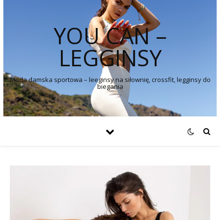
YOU CAN –
LEGGINSY
Moda damska sportowa – leeginsy na siłownię, crossfit, legginsy do
biegania