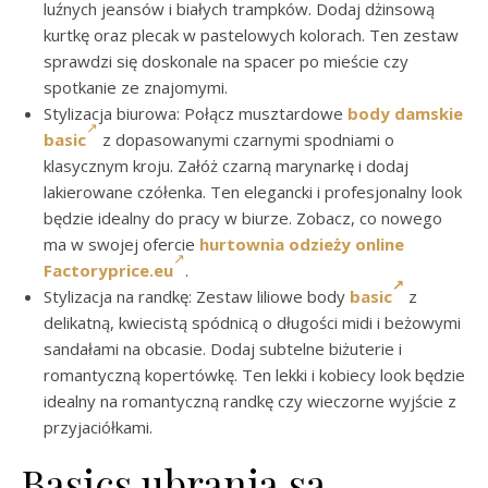
luźnych jeansów i białych trampków. Dodaj dżinsową
kurtkę oraz plecak w pastelowych kolorach. Ten zestaw
sprawdzi się doskonale na spacer po mieście czy
spotkanie ze znajomymi.
Stylizacja biurowa: Połącz musztardowe
body damskie
basic
z dopasowanymi czarnymi spodniami o
klasycznym kroju. Załóż czarną marynarkę i dodaj
lakierowane czółenka. Ten elegancki i profesjonalny look
będzie idealny do pracy w biurze. Zobacz, co nowego
ma w swojej ofercie
hurtownia odzieży online
Factoryprice.eu
.
Stylizacja na randkę: Zestaw liliowe body
basic
z
delikatną, kwiecistą spódnicą o długości midi i beżowymi
sandałami na obcasie. Dodaj subtelne biżuterie i
romantyczną kopertówkę. Ten lekki i kobiecy look będzie
idealny na romantyczną randkę czy wieczorne wyjście z
przyjaciółkami.
Basics ubrania są