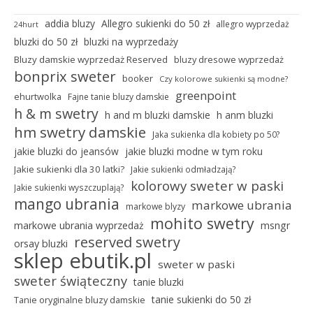
addia bluzy
Allegro sukienki do 50 zł
allegro wyprzedaż
24hurt
bluzki do 50 zł
bluzki na wyprzedaży
Bluzy damskie wyprzedaż Reserved
bluzy dresowe wyprzedaż
bonprix sweter
booker
Czy kolorowe sukienki są modne?
greenpoint
ehurtwolka
Fajne tanie bluzy damskie
h & m swetry
h and m bluzki damskie
h anm bluzki
hm swetry damskie
Jaka sukienka dla kobiety po 50?
jakie bluzki do jeansów
jakie bluzki modne w tym roku
Jakie sukienki dla 30 latki?
Jakie sukienki odmładzają?
kolorowy sweter w paski
Jakie sukienki wyszczuplają?
mango ubrania
markowe ubrania
markowe blyzy
mohito swetry
markowe ubrania wyprzedaż
msngr
reserved swetry
orsay bluzki
sklep ebutik.pl
sweter w paski
sweter świąteczny
tanie bluzki
tanie sukienki do 50 zł
Tanie oryginalne bluzy damskie