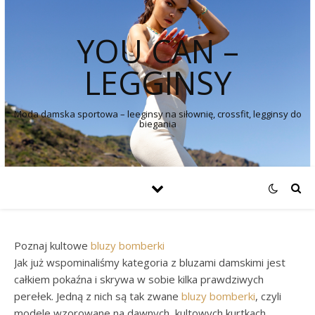
YOU CAN –
LEGGINSY
Moda damska sportowa – leeginsy na siłownię, crossfit, legginsy do
biegania
Poznaj kultowe
bluzy bomberki
Jak już wspominaliśmy kategoria z bluzami damskimi jest
całkiem pokaźna i skrywa w sobie kilka prawdziwych
perełek. Jedną z nich są tak zwane
bluzy
bomberki
, czyli
modele wzorowane na dawnych, kultowych kurtkach