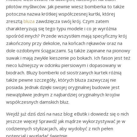
pilotów myśliwców. Jak pewnie wiesz bomberka to także
potoczna nazwa krótkiej współczesnej kurtki, której
zresztą
bluza
zawdzięcza swój krój. Czym zatem
charakteryzują się tego typu modele i co je wyróżnia
spośród innych? Przede wszystkim mają specyficzny krój
zakończony przy dekolcie, na końcach rękawów oraz na
dole ozdobnymi ściągaczami. Są także zapinane na pionowy
suwak i mają zwykle kieszenie po bokach. Ich fason jest też
nieco luźniejszy w odcinku piersiowym i dopasowany w
biodrach. Bluzy bomberki od siostrzanych kurtek różnią
także pewne szczegóły, których bluza zazwyczaj nie
posiada. Jednak dzięki swojej oryginalnej budowie jest
niewątpliwie jednym z najbardziej oryginalnych krojów
współczesnych damskich bluz.
Wejdź już dziś dziś na nasz blog eButik i dowiedz się o nich
jeszcze więcej! Sprawdź jak mądrze wykorzystywać je w
codziennych stylizacjach, aby wydobyć z nich pełen
potencjał i wyglądać świetnie.