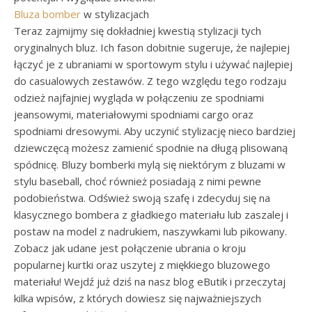
Bluza bomber
w stylizacjach
Teraz zajmijmy się dokładniej kwestią stylizacji tych
oryginalnych bluz. Ich fason dobitnie sugeruje, że najlepiej
łączyć je z ubraniami w sportowym stylu i używać najlepiej
do casualowych zestawów. Z tego względu tego rodzaju
odzież najfajniej wygląda w połączeniu ze spodniami
jeansowymi, materiałowymi spodniami cargo oraz
spodniami dresowymi. Aby uczynić stylizację nieco bardziej
dziewczęcą możesz zamienić spodnie na długą plisowaną
spódnicę. Bluzy bomberki mylą się niektórym z bluzami w
stylu baseball, choć również posiadają z nimi pewne
podobieństwa. Odśwież swoją szafę i zdecyduj się na
klasycznego bombera z gładkiego materiału lub zaszalej i
postaw na model z nadrukiem, naszywkami lub pikowany.
Zobacz jak udane jest połączenie ubrania o kroju
popularnej kurtki oraz uszytej z miękkiego bluzowego
materiału! Wejdź już dziś na nasz blog eButik i przeczytaj
kilka wpisów, z których dowiesz się najważniejszych