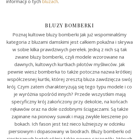
informacji o tych
bluzach
.
BLUZY BOMBERKI
Poznaj kultowe bluzy bomberki Jak już wspominaliśmy
kategoria z bluzami damskimi jest całkiem pokaźna i skrywa
w sobie kilka prawdziwych perełek. Jedną z nich są tak
zwane bluzy bomberki, czyli modele wzorowane na
dawnych, kultowych kurtkach pilotów myśliwców. Jak
pewnie wiesz bomberka to także potoczna nazwa krótkiej
współczesnej kurtki, której zresztą bluza zawdzięcza swój
krój. Czym zatem charakteryzują się tego typu modele i co
je wyróżnia spośród innych? Przede wszystkim mają
specyficzny krój zakończony przy dekolcie, na końcach
rękawów oraz na dole ozdobnymi ściągaczami. Są także
zapinane na pionowy suwak i mają zwykle kieszenie po
bokach. Ich fason jest też nieco luźniejszy w odcinku
piersiowym i dopasowany w biodrach. Bluzy bomberki od
siostrzanych kurtek różnią także pewne szczegóły, których