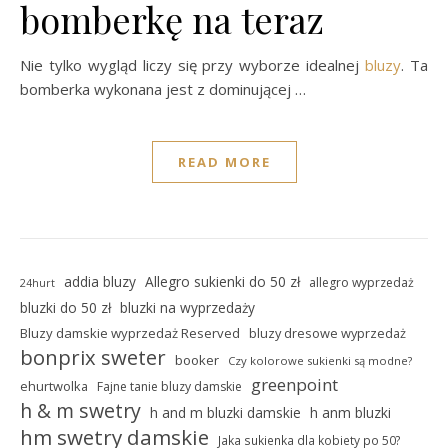
bomberkę na teraz
Nie tylko wygląd liczy się przy wyborze idealnej
bluzy
. Ta
bomberka wykonana jest z dominującej …
READ MORE
addia bluzy
Allegro sukienki do 50 zł
allegro wyprzedaż
24hurt
bluzki do 50 zł
bluzki na wyprzedaży
Bluzy damskie wyprzedaż Reserved
bluzy dresowe wyprzedaż
bonprix sweter
booker
Czy kolorowe sukienki są modne?
greenpoint
ehurtwolka
Fajne tanie bluzy damskie
h & m swetry
h and m bluzki damskie
h anm bluzki
hm swetry damskie
Jaka sukienka dla kobiety po 50?