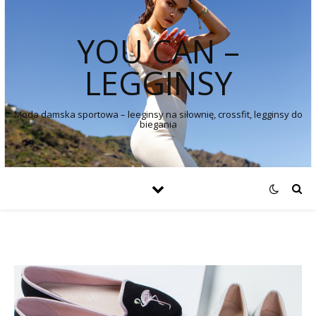
YOU CAN –
LEGGINSY
Moda damska sportowa – leeginsy na siłownię, crossfit, legginsy do
biegania