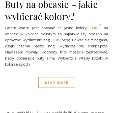
Buty na obcasie – jakie
wybierać kolory?
Latem warto jest stawiać na jasne kolory.
Buty
na
obcasie w kolorze cielistym to najłatwiejszy sposób na
optyczne wydłużenie nóg.
Buty
będą zlewać się z nogami,
dzięki czemu nasze nogi wydadzą się smuklejsze.
Nawiasem mówiąc, podobny trick możecie zastosować,
kiedy dobieracie buty zimą. Wybierzcie wtedy kozaki w
kolorze spodni …
READ MORE
addia bluzy
Allegro sukienki do 50 zł
allegro wyprzedaż
24hurt