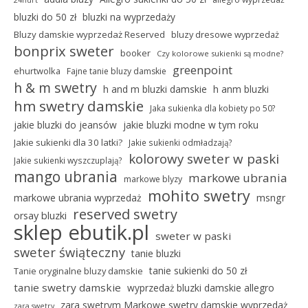
bluzki do 50 zł
bluzki na wyprzedaży
Bluzy damskie wyprzedaż Reserved
bluzy dresowe wyprzedaż
bonprix sweter
booker
Czy kolorowe sukienki są modne?
greenpoint
ehurtwolka
Fajne tanie bluzy damskie
h & m swetry
h and m bluzki damskie
h anm bluzki
hm swetry damskie
Jaka sukienka dla kobiety po 50?
jakie bluzki do jeansów
jakie bluzki modne w tym roku
Jakie sukienki dla 30 latki?
Jakie sukienki odmładzają?
kolorowy sweter w paski
Jakie sukienki wyszczuplają?
mango ubrania
markowe ubrania
markowe blyzy
mohito swetry
markowe ubrania wyprzedaż
msngr
reserved swetry
orsay bluzki
sklep ebutik.pl
sweter w paski
sweter świąteczny
tanie bluzki
tanie sukienki do 50 zł
Tanie oryginalne bluzy damskie
tanie swetry damskie
wyprzedaż bluzki damskie allegro
zara swetrym Markowe swetry damskie wyprzedaż
zara swetry