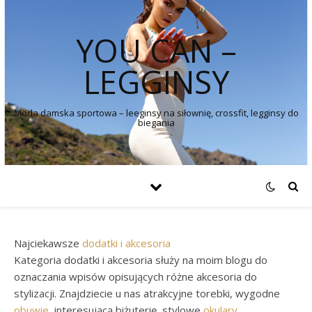
YOU CAN –
LEGGINSY
Moda damska sportowa – leeginsy na siłownię, crossfit, legginsy do
biegania
Najciekawsze
dodatki
i
akcesoria
Kategoria dodatki i akcesoria służy na moim blogu do
oznaczania wpisów opisujących różne akcesoria do
stylizacji. Znajdziecie u nas atrakcyjne torebki, wygodne
obuwie
, interesującą biżuterię, stylowe
okulary