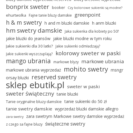
bonprix sweter
booker
Czy kolorowe sukienki są modne?
greenpoint
ehurtwolka
Fajne tanie bluzy damskie
h & m swetry
h and m bluzki damskie
h anm bluzki
hm swetry damskie
Jaka sukienka dla kobiety po 50?
jakie bluzki do jeansów
jakie bluzki modne w tym roku
Jakie sukienki dla 30 latki?
Jakie sukienki odmładzają?
kolorowy sweter w paski
Jakie sukienki wyszczuplają?
mango ubrania
markowe ubrania
markowe blyzy
mohito swetry
markowe ubrania wyprzedaż
msngr
reserved swetry
orsay bluzki
sklep ebutik.pl
sweter w paski
sweter świąteczny
tanie bluzki
tanie sukienki do 50 zł
Tanie oryginalne bluzy damskie
tanie swetry damskie
wyprzedaż bluzki damskie allegro
zara swetrym Markowe swetry damskie wyprzedaż
zara swetry
świąteczne swetry
z czego sa fajne bluzy