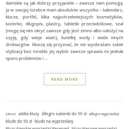
damskie są jak dobrzy przyjaciele – zawsze nam pomogą.
Ja w swojej torebce mam absolutnie wszystko – kalendarz,
klucze, portfel, kilka najpotrzebniejszych kosmetyków,
lusterko, długopis, plastry, tabletki przeciwbólowe, szal
(mogę się nim okryć zawsze gdy jest zimno albo nałożyć na
szyję, gdy wieje wiatr), butelkę wody i wiele innych
drobiazgów. Muszę się przyznać, że nie wyobrażam sobie
stylizacji bez torebki. Jej wybór zawsze sprawia mi jednak
sporo problemów i …
READ MORE
addia bluzy
Allegro sukienki do 50 zł
allegro wyprzedaż
24hurt
bluzki do 50 zł
bluzki na wyprzedaży
Bluzy damskie wyprzedaż Reserved
bluzy dresowe wyprzedaż