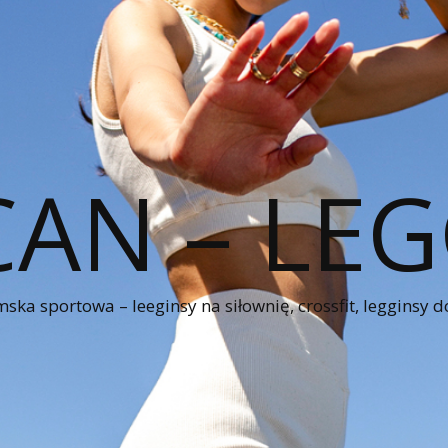
CAN – LEG
ka sportowa – leeginsy na siłownię, crossfit, legginsy d