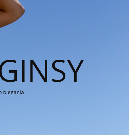
GINSY
o biegania