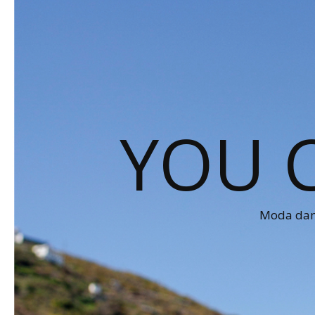
YOU 
Moda dams