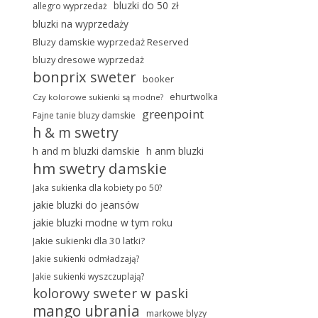
bluzki do 50 zł
allegro wyprzedaż
bluzki na wyprzedaży
Bluzy damskie wyprzedaż Reserved
bluzy dresowe wyprzedaż
bonprix sweter
booker
ehurtwolka
Czy kolorowe sukienki są modne?
greenpoint
Fajne tanie bluzy damskie
h & m swetry
h and m bluzki damskie
h anm bluzki
hm swetry damskie
Jaka sukienka dla kobiety po 50?
jakie bluzki do jeansów
jakie bluzki modne w tym roku
Jakie sukienki dla 30 latki?
Jakie sukienki odmładzają?
Jakie sukienki wyszczuplają?
kolorowy sweter w paski
mango ubrania
markowe blyzy