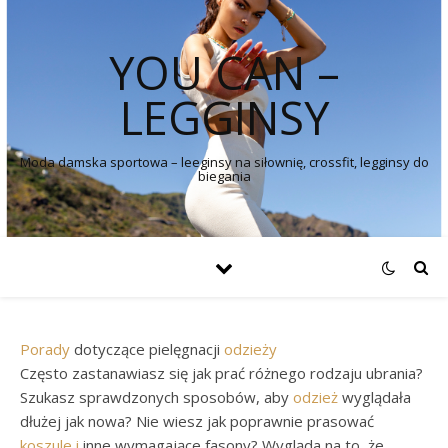
YOU CAN –
LEGGINSY
Moda damska sportowa – leeginsy na siłownię, crossfit, legginsy do
biegania
Porady
dotyczące pielęgnacji
odzieży
Często zastanawiasz się jak prać różnego rodzaju ubrania?
Szukasz sprawdzonych sposobów, aby
odzież
wyglądała
dłużej jak nowa? Nie wiesz jak poprawnie prasować
koszule
i
inne wymagające fasony? Wygląda na to, że