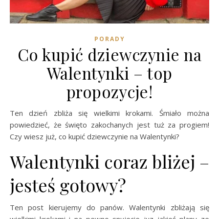
PORADY
Co kupić dziewczynie na
Walentynki – top
propozycje!
Ten dzień zbliża się wielkimi krokami. Śmiało można
powiedzieć, że święto zakochanych jest tuż za progiem!
Czy wiesz już, co kupić dziewczynie na Walentynki?
Walentynki coraz bliżej –
jesteś gotowy?
Ten post kierujemy do panów. Walentynki zbliżają się
wielkimi krokami i na pewno snujecie juz jakieś plany ze