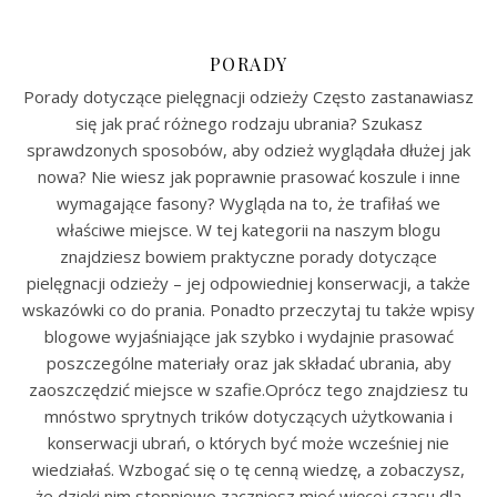
PORADY
Porady dotyczące pielęgnacji odzieży Często zastanawiasz
się jak prać różnego rodzaju ubrania? Szukasz
sprawdzonych sposobów, aby odzież wyglądała dłużej jak
nowa? Nie wiesz jak poprawnie prasować koszule i inne
wymagające fasony? Wygląda na to, że trafiłaś we
właściwe miejsce. W tej kategorii na naszym blogu
znajdziesz bowiem praktyczne porady dotyczące
pielęgnacji odzieży – jej odpowiedniej konserwacji, a także
wskazówki co do prania. Ponadto przeczytaj tu także wpisy
blogowe wyjaśniające jak szybko i wydajnie prasować
poszczególne materiały oraz jak składać ubrania, aby
zaoszczędzić miejsce w szafie.Oprócz tego znajdziesz tu
mnóstwo sprytnych trików dotyczących użytkowania i
konserwacji ubrań, o których być może wcześniej nie
wiedziałaś. Wzbogać się o tę cenną wiedzę, a zobaczysz,
że dzięki nim stopniowo zaczniesz mieć więcej czasu dla