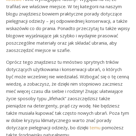
trafiłaś we właściwe miejsce. W tej kategorii na naszym
blogu znajdziesz bowiem praktyczne porady dotyczące
pielęgnacji odzieży – jej odpowiedniej konserwacji, a także
wskazówki co do prania. Ponadto przeczytaj tu także wpisy
blogowe wyjaśniające jak szybko i wydajnie prasować
poszczególne materiały oraz jak składać ubrania, aby
zaoszczędzić miejsce w szafie.
Oprócz tego znajdziesz tu mnóstwo sprytnych trików
dotyczących użytkowania i konserwacji ubrań, o których
być może wcześniej nie wiedziałaś. Wzbogać się o tę cenną
wiedzę, a zobaczysz, że dzięki nim stopniowo zaczniesz
mieć więcej czasu dla siebie i rodziny! Znając ułatwiające
życie sposoby typu „lifehack” zaoszczędzisz także
pieniądze na detergenty, prąd czy wodę. Nie będziesz
także musiała kupować tak często nowych ubrań. Poza tym
w dobie kryzysu klimatycznego warto znać porady
dotyczące pielęgnacji odzieży, bo dzięki
temu
pomożesz
także środowisku naturalnemu.