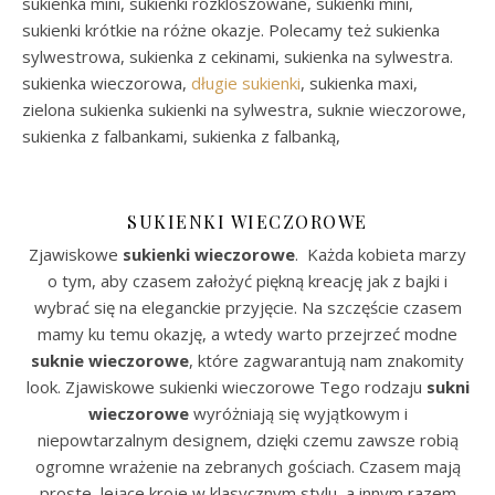
sukienka mini, sukienki rozkloszowane, sukienki mini,
sukienki krótkie na różne okazje. Polecamy też sukienka
sylwestrowa, sukienka z cekinami, sukienka na sylwestra.
sukienka wieczorowa,
długie sukienki
, sukienka maxi,
zielona sukienka sukienki na sylwestra, suknie wieczorowe,
sukienka z falbankami, sukienka z falbanką,
SUKIENKI WIECZOROWE
Zjawiskowe
sukienki wieczorowe
. Każda kobieta marzy
o tym, aby czasem założyć piękną kreację jak z bajki i
wybrać się na eleganckie przyjęcie. Na szczęście czasem
mamy ku temu okazję, a wtedy warto przejrzeć modne
suknie wieczorowe
, które zagwarantują nam znakomity
look. Zjawiskowe sukienki wieczorowe Tego rodzaju
sukni
wieczorowe
wyróżniają się wyjątkowym i
niepowtarzalnym designem, dzięki czemu zawsze robią
ogromne wrażenie na zebranych gościach. Czasem mają
proste, lejące kroje w klasycznym stylu, a innym razem