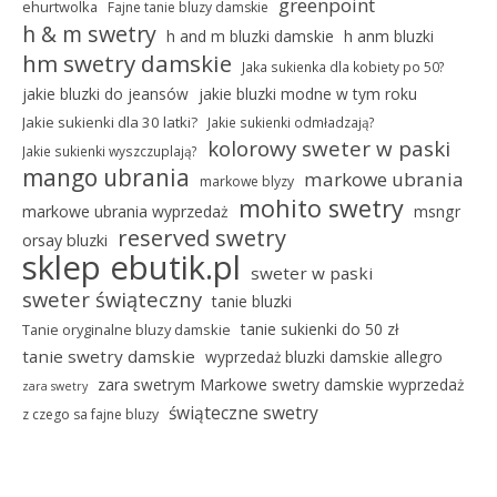
greenpoint
ehurtwolka
Fajne tanie bluzy damskie
h & m swetry
h and m bluzki damskie
h anm bluzki
hm swetry damskie
Jaka sukienka dla kobiety po 50?
jakie bluzki do jeansów
jakie bluzki modne w tym roku
Jakie sukienki dla 30 latki?
Jakie sukienki odmładzają?
kolorowy sweter w paski
Jakie sukienki wyszczuplają?
mango ubrania
markowe ubrania
markowe blyzy
mohito swetry
markowe ubrania wyprzedaż
msngr
reserved swetry
orsay bluzki
sklep ebutik.pl
sweter w paski
sweter świąteczny
tanie bluzki
tanie sukienki do 50 zł
Tanie oryginalne bluzy damskie
tanie swetry damskie
wyprzedaż bluzki damskie allegro
zara swetrym Markowe swetry damskie wyprzedaż
zara swetry
świąteczne swetry
z czego sa fajne bluzy