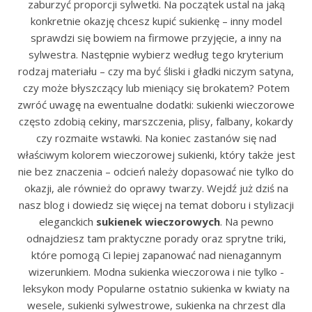
zaburzyć proporcji sylwetki. Na początek ustal na jaką
konkretnie okazję chcesz kupić sukienkę – inny model
sprawdzi się bowiem na firmowe przyjęcie, a inny na
sylwestra. Następnie wybierz według tego kryterium
rodzaj materiału – czy ma być śliski i gładki niczym satyna,
czy może błyszczący lub mieniący się brokatem? Potem
zwróć uwagę na ewentualne dodatki: sukienki wieczorowe
często zdobią cekiny, marszczenia, plisy, falbany, kokardy
czy rozmaite wstawki. Na koniec zastanów się nad
właściwym kolorem wieczorowej sukienki, który także jest
nie bez znaczenia – odcień należy dopasować nie tylko do
okazji, ale również do oprawy twarzy. Wejdź już dziś na
nasz blog i dowiedz się więcej na temat doboru i stylizacji
eleganckich
sukienek wieczorowych
. Na pewno
odnajdziesz tam praktyczne porady oraz sprytne triki,
które pomogą Ci lepiej zapanować nad nienagannym
wizerunkiem. Modna sukienka wieczorowa i nie tylko -
leksykon mody Popularne ostatnio sukienka w kwiaty na
wesele, sukienki sylwestrowe, sukienka na chrzest dla