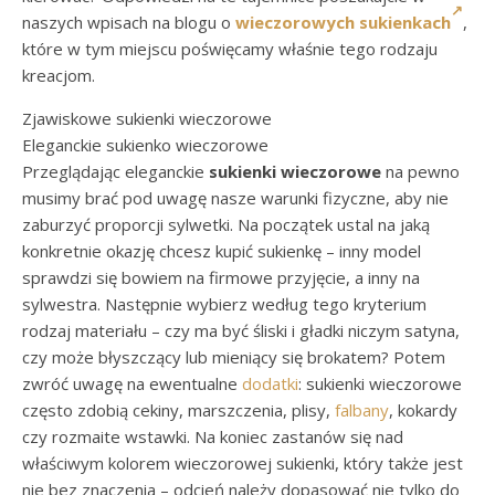
naszych wpisach na blogu o
wieczorowych sukienkach
,
które w tym miejscu poświęcamy właśnie tego rodzaju
kreacjom.
Zjawiskowe sukienki wieczorowe
Eleganckie sukienko wieczorowe
Przeglądając eleganckie
sukienki wieczorowe
na pewno
musimy brać pod uwagę nasze warunki fizyczne, aby nie
zaburzyć proporcji sylwetki. Na początek ustal na jaką
konkretnie okazję chcesz kupić sukienkę – inny model
sprawdzi się bowiem na firmowe przyjęcie, a inny na
sylwestra. Następnie wybierz według tego kryterium
rodzaj materiału – czy ma być śliski i gładki niczym satyna,
czy może błyszczący lub mieniący się brokatem? Potem
zwróć uwagę na ewentualne
dodatki
: sukienki wieczorowe
często zdobią cekiny, marszczenia, plisy,
falbany
, kokardy
czy rozmaite wstawki. Na koniec zastanów się nad
właściwym kolorem wieczorowej sukienki, który także jest
nie bez znaczenia – odcień należy dopasować nie tylko do