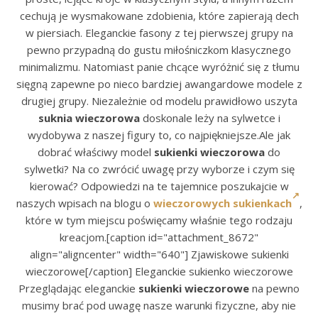
cechują je wysmakowane zdobienia, które zapierają dech
w piersiach. Eleganckie fasony z tej pierwszej grupy na
pewno przypadną do gustu miłośniczkom klasycznego
minimalizmu. Natomiast panie chcące wyróżnić się z tłumu
sięgną zapewne po nieco bardziej awangardowe modele z
drugiej grupy. Niezależnie od modelu prawidłowo uszyta
suknia wieczorowa
doskonale leży na sylwetce i
wydobywa z naszej figury to, co najpiękniejsze.Ale jak
dobrać właściwy model
sukienki wieczorowa
do
sylwetki? Na co zwrócić uwagę przy wyborze i czym się
kierować? Odpowiedzi na te tajemnice poszukajcie w
naszych wpisach na blogu o
wieczorowych sukienkach
,
które w tym miejscu poświęcamy właśnie tego rodzaju
kreacjom.[caption id="attachment_8672"
align="aligncenter" width="640"] Zjawiskowe sukienki
wieczorowe[/caption] Eleganckie sukienko wieczorowe
Przeglądając eleganckie
sukienki wieczorowe
na pewno
musimy brać pod uwagę nasze warunki fizyczne, aby nie