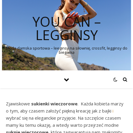
YOU CAN –
LEGGINSY
Moda damska sportowa – leeginsy na siłownię, crossfit, legginsy do
biegania
Zjawiskowe
sukienki wieczorowe
. Każda kobieta marzy
o tym, aby czasem założyć piękną kreację jak z bajki
i
wybrać się na eleganckie przyjęcie. Na szczęście czasem
mamy ku temu okazję, a wtedy warto przejrzeć modne
suknie wieczorowe
, które zagwarantują nam znakomity