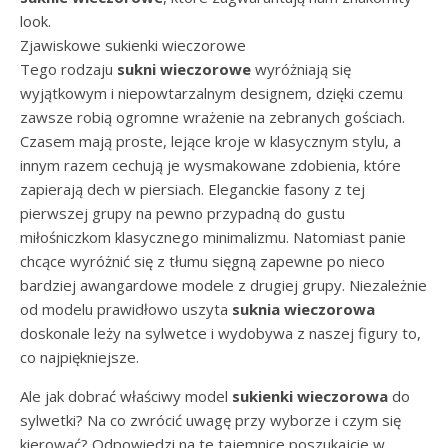
look.
Zjawiskowe sukienki wieczorowe
Tego rodzaju
sukni wieczorowe
wyróżniają się
wyjątkowym i niepowtarzalnym designem, dzięki czemu
zawsze robią ogromne wrażenie na zebranych gościach.
Czasem mają proste, lejące kroje w klasycznym stylu, a
innym razem cechują je wysmakowane zdobienia, które
zapierają dech w piersiach. Eleganckie fasony z tej
pierwszej grupy na pewno przypadną do gustu
miłośniczkom klasycznego minimalizmu. Natomiast panie
chcące wyróżnić się z tłumu sięgną zapewne po nieco
bardziej awangardowe modele z drugiej grupy. Niezależnie
od modelu prawidłowo uszyta
suknia wieczorowa
doskonale leży na sylwetce i wydobywa z naszej figury to,
co najpiękniejsze.
Ale jak dobrać właściwy model
sukienki wieczorowa
do
sylwetki? Na co zwrócić uwagę przy wyborze i czym się
kierować? Odpowiedzi na te tajemnice poszukajcie w