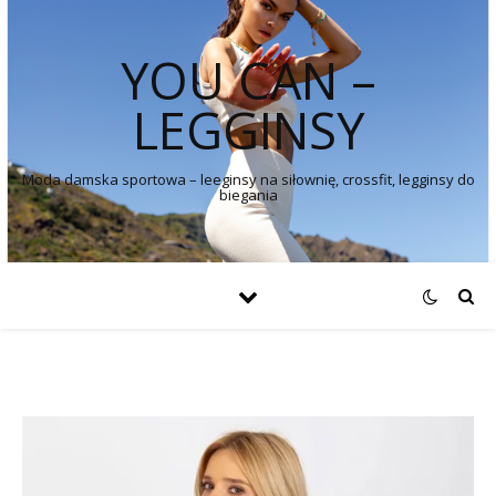
YOU CAN –
LEGGINSY
Moda damska sportowa – leeginsy na siłownię, crossfit, legginsy do
biegania