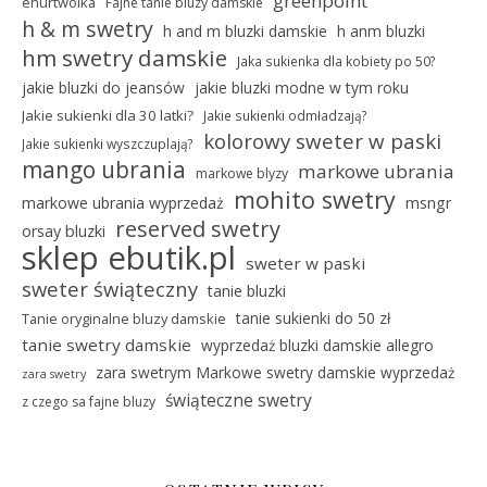
greenpoint
ehurtwolka
Fajne tanie bluzy damskie
h & m swetry
h and m bluzki damskie
h anm bluzki
hm swetry damskie
Jaka sukienka dla kobiety po 50?
jakie bluzki do jeansów
jakie bluzki modne w tym roku
Jakie sukienki dla 30 latki?
Jakie sukienki odmładzają?
kolorowy sweter w paski
Jakie sukienki wyszczuplają?
mango ubrania
markowe ubrania
markowe blyzy
mohito swetry
markowe ubrania wyprzedaż
msngr
reserved swetry
orsay bluzki
sklep ebutik.pl
sweter w paski
sweter świąteczny
tanie bluzki
tanie sukienki do 50 zł
Tanie oryginalne bluzy damskie
tanie swetry damskie
wyprzedaż bluzki damskie allegro
zara swetrym Markowe swetry damskie wyprzedaż
zara swetry
świąteczne swetry
z czego sa fajne bluzy