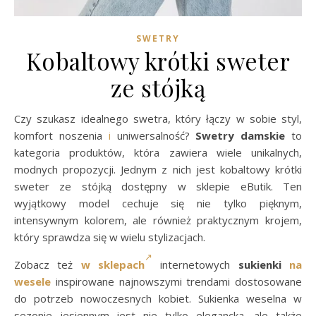
SWETRY
Kobaltowy krótki sweter
ze stójką
Czy szukasz idealnego swetra, który łączy w sobie styl,
komfort noszenia
i
uniwersalność?
Swetry damskie
to
kategoria produktów, która zawiera wiele unikalnych,
modnych propozycji. Jednym z nich jest kobaltowy krótki
sweter ze stójką dostępny w sklepie eButik. Ten
wyjątkowy model cechuje się nie tylko pięknym,
intensywnym kolorem, ale również praktycznym krojem,
który sprawdza się w wielu stylizacjach.
Zobacz też
w sklepach
internetowych
sukienki
na
wesele
inspirowane najnowszymi trendami dostosowane
do potrzeb nowoczesnych kobiet. Sukienka weselna w
sezonie jesiennym jest nie tylko elegancka, ale także