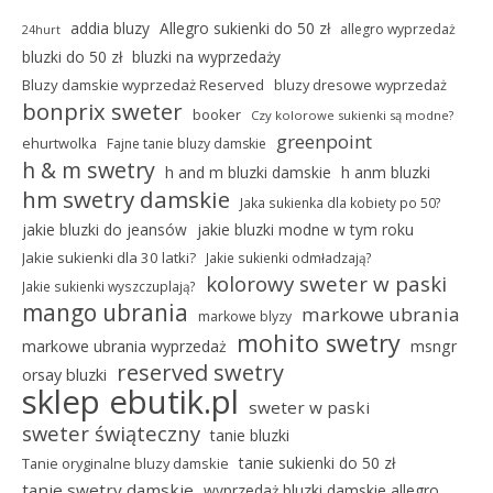
addia bluzy
Allegro sukienki do 50 zł
allegro wyprzedaż
24hurt
bluzki do 50 zł
bluzki na wyprzedaży
Bluzy damskie wyprzedaż Reserved
bluzy dresowe wyprzedaż
bonprix sweter
booker
Czy kolorowe sukienki są modne?
greenpoint
ehurtwolka
Fajne tanie bluzy damskie
h & m swetry
h and m bluzki damskie
h anm bluzki
hm swetry damskie
Jaka sukienka dla kobiety po 50?
jakie bluzki do jeansów
jakie bluzki modne w tym roku
Jakie sukienki dla 30 latki?
Jakie sukienki odmładzają?
kolorowy sweter w paski
Jakie sukienki wyszczuplają?
mango ubrania
markowe ubrania
markowe blyzy
mohito swetry
markowe ubrania wyprzedaż
msngr
reserved swetry
orsay bluzki
sklep ebutik.pl
sweter w paski
sweter świąteczny
tanie bluzki
tanie sukienki do 50 zł
Tanie oryginalne bluzy damskie
tanie swetry damskie
wyprzedaż bluzki damskie allegro