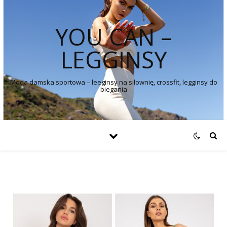
YOU CAN –
LEGGINSY
Moda damska sportowa – leeginsy na siłownię, crossfit, legginsy do
biegania