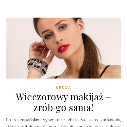
URODA
Wieczorowy makijaż –
zrób go sama!
Po szampańskim sylwestrze zbliża się czas karnawału,
który obfituje w różnego rodzaju imprezy oraz ciekawe