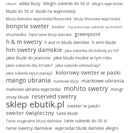
addia bluzy
Allegro sukienki do 50 zł
allegro wyprzedaż
24hurt
bluzki do 50 zł
bluzki na wyprzedaży
Bluzy damskie wyprzedaż Reserved
bluzy dresowe wyprzedaż
bonprix sweter
booker
Czy kolorowe sukienki są modne?
greenpoint
ehurtwolka
Fajne tanie bluzy damskie
h & m swetry
h and m bluzki damskie
h anm bluzki
hm swetry damskie
Jaka sukienka dla kobiety po 50?
jakie bluzki do jeansów
jakie bluzki modne w tym roku
Jakie sukienki dla 30 latki?
Jakie sukienki odmładzają?
kolorowy sweter w paski
Jakie sukienki wyszczuplają?
mango ubrania
markowe ubrania
markowe blyzy
mohito swetry
markowe ubrania wyprzedaż
msngr
reserved swetry
orsay bluzki
sklep ebutik.pl
sweter w paski
sweter świąteczny
tanie bluzki
tanie sukienki do 50 zł
Tanie oryginalne bluzy damskie
tanie swetry damskie
wyprzedaż bluzki damskie allegro