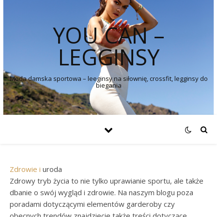
YOU CAN –
LEGGINSY
Moda damska sportowa – leeginsy na siłownię, crossfit, legginsy do
biegania
Zdrowie
i
uroda
Zdrowy tryb życia to nie tylko uprawianie sportu, ale także
dbanie o swój wygląd i zdrowie. Na naszym blogu poza
poradami dotyczącymi elementów garderoby czy
obecnych trendów znajdziecie także treści dotyczące