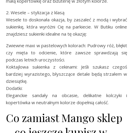
małą kopertówkę oraz biżuterię w złotym kolorze.
2. Wesele – stylizacja z klasą
Wesele to doskonała okazja, by zaszaleć z modą i wybrać
sukienkę, która wyróżni Cię na parkiecie. W Butiku online
znajdziesz sukienki idealne na tę okazję:
Zwiewne maxi w pastelowych kolorach: Pudrowy róż, błękit
czy mięta to odcienie, które zawsze sprawdzają się
podczas letnich uroczystości.
Koktajlowa sukienka z cekinami: Jeśli szukasz czegoś
bardziej wyrazistego, błyszczące detale będą strzałem w
dziesiątkę.
Dodatki:
Eleganckie sandały na obcasie, delikatne kolczyki i
kopertówka w neutralnym kolorze dopełnią całość.
Co zamiast Mango sklep
– co jeszcze kupisz w