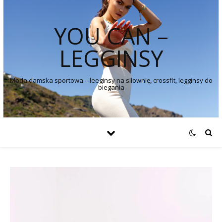
YOU CAN –
LEGGINSY
Moda damska sportowa – leeginsy na siłownię, crossfit, legginsy do
biegania