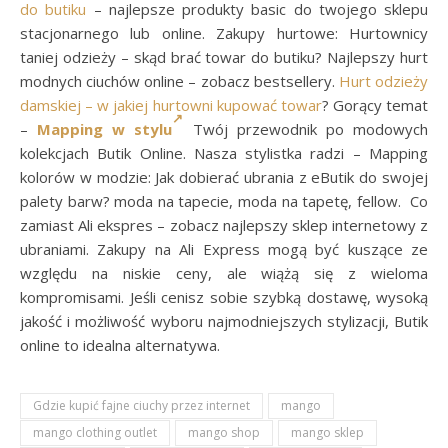
do butiku
– najlepsze produkty basic do twojego sklepu
stacjonarnego lub online. Zakupy hurtowe: Hurtownicy
taniej odzieży – skąd brać towar do butiku? Najlepszy hurt
modnych ciuchów online – zobacz bestsellery.
Hurt odzieży
damskiej – w jakiej hurtowni kupować towar
? Gorący temat
–
Mapping w stylu
Twój przewodnik po modowych
kolekcjach Butik Online. Nasza stylistka radzi – Mapping
kolorów w modzie: Jak dobierać ubrania z eButik do swojej
palety barw? moda na tapecie, moda na tapetę, fellow. Co
zamiast Ali ekspres – zobacz najlepszy sklep internetowy z
ubraniami. Zakupy na Ali Express mogą być kuszące ze
względu na niskie ceny, ale wiążą się z wieloma
kompromisami. Jeśli cenisz sobie szybką dostawę, wysoką
jakość i możliwość wyboru najmodniejszych stylizacji, Butik
online to idealna alternatywa.
Gdzie kupić fajne ciuchy przez internet
mango
mango clothing outlet
mango shop
mango sklep