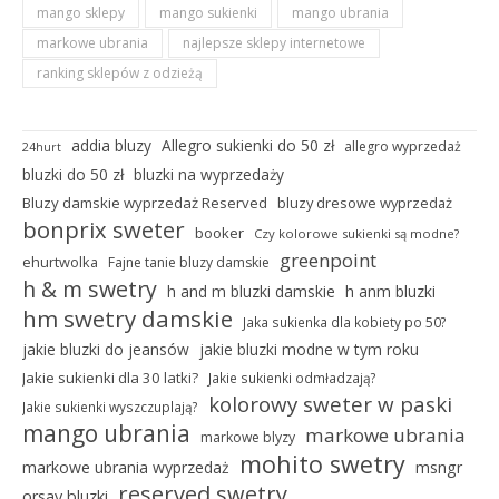
mango sklepy
mango sukienki
mango ubrania
markowe ubrania
najlepsze sklepy internetowe
ranking sklepów z odzieżą
addia bluzy
Allegro sukienki do 50 zł
allegro wyprzedaż
24hurt
bluzki do 50 zł
bluzki na wyprzedaży
Bluzy damskie wyprzedaż Reserved
bluzy dresowe wyprzedaż
bonprix sweter
booker
Czy kolorowe sukienki są modne?
greenpoint
ehurtwolka
Fajne tanie bluzy damskie
h & m swetry
h and m bluzki damskie
h anm bluzki
hm swetry damskie
Jaka sukienka dla kobiety po 50?
jakie bluzki do jeansów
jakie bluzki modne w tym roku
Jakie sukienki dla 30 latki?
Jakie sukienki odmładzają?
kolorowy sweter w paski
Jakie sukienki wyszczuplają?
mango ubrania
markowe ubrania
markowe blyzy
mohito swetry
markowe ubrania wyprzedaż
msngr
reserved swetry
orsay bluzki