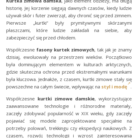
Kurtka zimowa damska
, jako element odzieży, ma długą
historię. Jej korzenie sięgają dawnych czasów, kiedy ludzie
używali skór i futer zwierząt, aby chronić się przed zimnem.
Pierwsze „kurtki” były prymitywnymi skórzanymi
płaszczami, które ludzie zakładali na siebie, aby
zabezpieczyć się przed chłodem.
Współczesne
fasony kurtek zimowych
, tak jak je znamy
dzisiaj, ewoluowały na przestrzeni wieków. Początkowo
była dominującym elementem w kulturach arktycznych,
gdzie skuteczna ochrona przed ekstremalnymi warunkami
była kluczowa. Jednakże, z czasem, kurtki zimowe stały się
powszechne na całym świecie, wpływając na
styl i modę
.
Współczesne
kurtki zimowe damskie
, wykorzystujące
zaawansowane technologie i różnorodne materiały,
zaczęły zdobywać popularność w XIX wieku, gdy zaczęły
pojawiać się modele zaprojektowane specjalnie na
potrzeby polowań, trekkingu czy ekspedycji naukowych. Z
czasem, rozwój technologii i wzrost zainteresowania