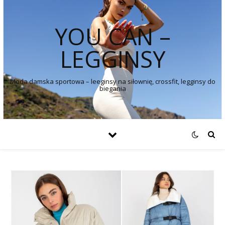
YOU CAN –
LEGGINSY
Moda damska sportowa – leeginsy na siłownię, crossfit, legginsy do
biegania