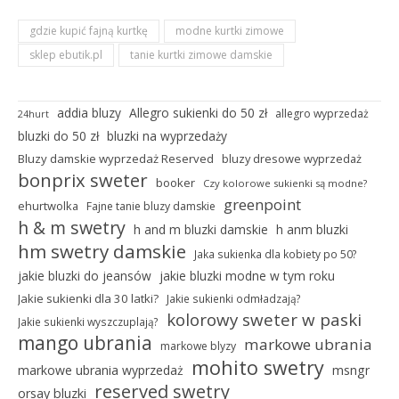
gdzie kupić fajną kurtkę
modne kurtki zimowe
sklep ebutik.pl
tanie kurtki zimowe damskie
addia bluzy
Allegro sukienki do 50 zł
allegro wyprzedaż
24hurt
bluzki do 50 zł
bluzki na wyprzedaży
Bluzy damskie wyprzedaż Reserved
bluzy dresowe wyprzedaż
bonprix sweter
booker
Czy kolorowe sukienki są modne?
greenpoint
ehurtwolka
Fajne tanie bluzy damskie
h & m swetry
h and m bluzki damskie
h anm bluzki
hm swetry damskie
Jaka sukienka dla kobiety po 50?
jakie bluzki do jeansów
jakie bluzki modne w tym roku
Jakie sukienki dla 30 latki?
Jakie sukienki odmładzają?
kolorowy sweter w paski
Jakie sukienki wyszczuplają?
mango ubrania
markowe ubrania
markowe blyzy
mohito swetry
markowe ubrania wyprzedaż
msngr
reserved swetry
orsay bluzki