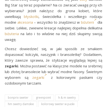
Big Star są teraz popularne? Na co zwracać uwagę przy ich
wybieraniu? Jeżeli należysz do grona kobiet, które
uwielbiają
błyskotki
, świecidełka i wszelkiego rodzaju
modne
akcesoria
– wszystko to znajdziesz w
biżuterii
dla
siebie. Lekkie, zwiewne kreacje najlepiej dopełnia delikatna
biżuteria
na lato i to właśnie na niej dziś skupimy swoją
uwagę.
Chcesz dowiedzieć się, w jaki sposób ze smakiem
dopasować kolczyki, naszyjnik i bransoletkę? Dodatkiem,
który zawsze sprawia, że stylizacje wyglądają lepiej są
zegarki
. Można postawić na klasyczne modele na srebrnej
lub złotej bransolecie lub wybrać modne fasony. Świetnym
wyborem są
zegarki
z kolorowymi paskami czy
ozdobionymi tarczami.
bonprix sweter
greenpoint
h & m swetry
hm swetry damskie
kolorowy sweter w paski