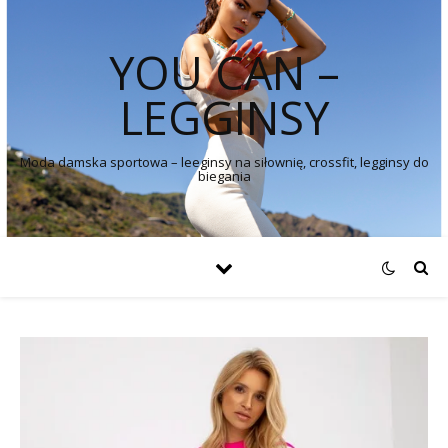
YOU CAN –
LEGGINSY
Moda damska sportowa – leeginsy na siłownię, crossfit, legginsy do
biegania