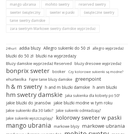
mango ubrania
mohito swetry
reserved swetry
sweter świąteczny
sweter w paski
świąteczne swetry
tanie swetry damskie
zara swetrym Markowe swetry damskie wyprzedaż
addia bluzy
Allegro sukienki do 50 zł
allegro wyprzedaż
24hurt
bluzki do 50 zł
bluzki na wyprzedaży
Bluzy damskie wyprzedaż Reserved
bluzy dresowe wyprzedaż
bonprix sweter
booker
Czy kolorowe sukienki są modne?
greenpoint
ehurtwolka
Fajne tanie bluzy damskie
h & m swetry
h and m bluzki damskie
h anm bluzki
hm swetry damskie
Jaka sukienka dla kobiety po 50?
jakie bluzki do jeansów
jakie bluzki modne w tym roku
Jakie sukienki dla 30 latki?
Jakie sukienki odmładzają?
kolorowy sweter w paski
Jakie sukienki wyszczuplają?
mango ubrania
markowe ubrania
markowe blyzy
mohito swetry