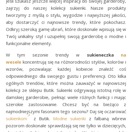
Jeśli szukasz jeszcze więcej inspiracji do swojej garderoby,
zajrzyj do naszej kolekcji sukienki. Nasze produkty
tworzymy z myślą o stylu, wygodzie i najwyższej jakości,
aby dostarczyć ci najnowsze trendy, które pokochasz.
Odkryj szeroką gamę ubrań, które doskonale wpisują się w
Twój unikalny styl i uzupełnij swoją garderobę o modne i
funkcjonalne elementy.
W tym sezonie trendy w
sukieneczka
na
wesele
koncentrują się na różnorodności stylów, kolorów i
wzorów, pozwalając każdej kobiecie znaleźć coś
odpowiedniego dla swojego gustu i preferencji. Oto kilka
ogólnych trendów, które można zauważyć w najnowszej
kolekcji ze sklepu Butik. Sukienki odgrywają istotną rolę w
damskiej garderobie, pełniąc wiele różnych funkcji i mając
szerokie zastosowanie. Chcesz być na bieżąco z
najmodniejszymi fasonami tego sezonu? Daj się oczarować
sukienkom
z Butik.
Modne sukienki
z falbaną wbrew
pozorom doskonale sprawdzają się nie tylko w dziecięcych,