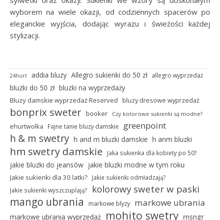
wyborem na wiele okazji, od codziennych spacerów po
eleganckie wyjścia, dodając wyrazu i świeżości każdej
stylizacji.
addia bluzy
Allegro sukienki do 50 zł
allegro wyprzedaż
24hurt
bluzki do 50 zł
bluzki na wyprzedaży
Bluzy damskie wyprzedaż Reserved
bluzy dresowe wyprzedaż
bonprix sweter
booker
Czy kolorowe sukienki są modne?
greenpoint
ehurtwolka
Fajne tanie bluzy damskie
h & m swetry
h and m bluzki damskie
h anm bluzki
hm swetry damskie
Jaka sukienka dla kobiety po 50?
jakie bluzki do jeansów
jakie bluzki modne w tym roku
Jakie sukienki dla 30 latki?
Jakie sukienki odmładzają?
kolorowy sweter w paski
Jakie sukienki wyszczuplają?
mango ubrania
markowe ubrania
markowe blyzy
mohito swetry
markowe ubrania wyprzedaż
msngr