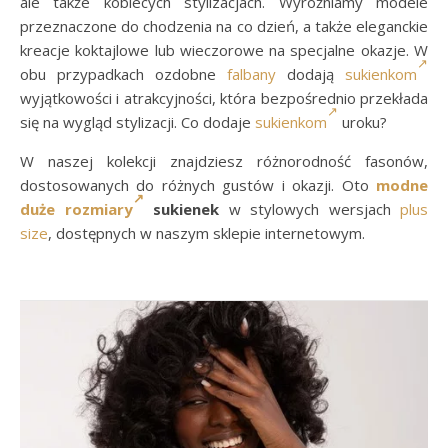
ale także kobiecych stylizacjach. Wyróżniamy modele
przeznaczone do chodzenia na co dzień, a także eleganckie
kreacje koktajlowe lub wieczorowe na specjalne okazje. W
obu przypadkach ozdobne
falbany
dodają
sukienkom
wyjątkowości i atrakcyjności, która bezpośrednio przekłada
się na wygląd stylizacji. Co dodaje
sukienkom
uroku?
W naszej kolekcji znajdziesz różnorodność fasonów,
dostosowanych do różnych gustów i okazji. Oto
modne
duże rozmiary
sukienek
w stylowych wersjach
plus
size
, dostępnych w naszym sklepie internetowym.