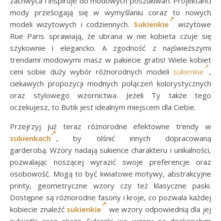
zachwyca i inspiruje do modowych poszukiwań. Projektanci
mody prześcigają się w wymyślaniu coraz to nowych
modeli wizytowych i codziennych.
Sukienkie
wizytowe
Rue Paris sprawiają, że ubrana w nie kobieta czuje się
szykownie i elegancko. A zgodność z najświeższymi
trendami modowymi masz w pakiecie gratis! Wiele kobiet
ceni sobie duży wybór różnorodnych modeli
sukienkie
,
ciekawych propozycji modnych połączeń kolorystycznych
oraz stylowego wzornictwa. Jeżeli Ty także tego
oczekujesz, to Butik jest idealnym miejscem dla Ciebie.
Przejrzyj już teraz różnorodne efektowne trendy w
sukienkach
, by olśnić innych dopracowaną
garderobą. Wzory nadają sukience charakteru i unikalności,
pozwalając noszącej wyrazić swoje preferencje oraz
osobowość. Mogą to być kwiatowe motywy, abstrakcyjne
printy, geometryczne wzory czy też klasyczne paski.
Dostępne są różnorodne fasony i kroje, co pozwala każdej
kobiecie znaleźć
sukienkie
we wzory odpowiednią dla jej
sylwetki oraz okazji. Sukienki we wzory są doskonałym