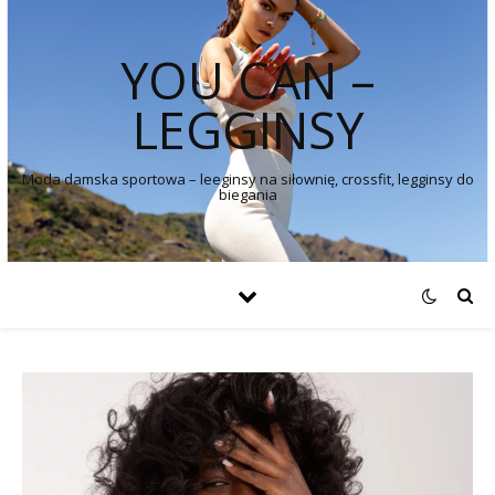
YOU CAN –
LEGGINSY
Moda damska sportowa – leeginsy na siłownię, crossfit, legginsy do
biegania