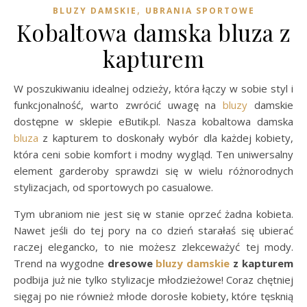
,
BLUZY DAMSKIE
UBRANIA SPORTOWE
Kobaltowa damska bluza z
kapturem
W poszukiwaniu idealnej odzieży, która łączy w sobie styl i
funkcjonalność, warto zwrócić uwagę na
bluzy
damskie
dostępne w sklepie eButik.pl. Nasza kobaltowa damska
bluza
z kapturem to doskonały wybór dla każdej kobiety,
która ceni sobie komfort i modny wygląd. Ten uniwersalny
element garderoby sprawdzi się w wielu różnorodnych
stylizacjach, od sportowych po casualowe.
Tym ubraniom nie jest się w stanie oprzeć żadna kobieta.
Nawet jeśli do tej pory na co dzień starałaś się ubierać
raczej elegancko, to nie możesz zlekceważyć tej mody.
Trend na wygodne
dresowe
bluzy damskie
z kapturem
podbija już nie tylko stylizacje młodzieżowe! Coraz chętniej
sięgaj po nie również młode dorosłe kobiety, które tęsknią