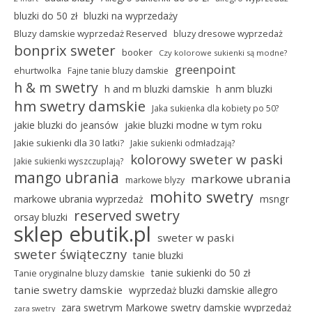
bluzki do 50 zł
bluzki na wyprzedaży
Bluzy damskie wyprzedaż Reserved
bluzy dresowe wyprzedaż
bonprix sweter
booker
Czy kolorowe sukienki są modne?
greenpoint
ehurtwolka
Fajne tanie bluzy damskie
h & m swetry
h and m bluzki damskie
h anm bluzki
hm swetry damskie
Jaka sukienka dla kobiety po 50?
jakie bluzki do jeansów
jakie bluzki modne w tym roku
Jakie sukienki dla 30 latki?
Jakie sukienki odmładzają?
kolorowy sweter w paski
Jakie sukienki wyszczuplają?
mango ubrania
markowe ubrania
markowe blyzy
mohito swetry
markowe ubrania wyprzedaż
msngr
reserved swetry
orsay bluzki
sklep ebutik.pl
sweter w paski
sweter świąteczny
tanie bluzki
tanie sukienki do 50 zł
Tanie oryginalne bluzy damskie
tanie swetry damskie
wyprzedaż bluzki damskie allegro
zara swetrym Markowe swetry damskie wyprzedaż
zara swetry