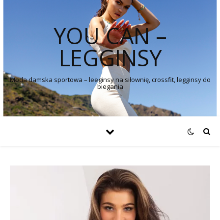
YOU CAN –
LEGGINSY
Moda damska sportowa – leeginsy na siłownię, crossfit, legginsy do
biegania