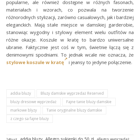
popularne, ale również dostępne w różnych fasonach,
materiałach i wzorach, co pozwala na tworzenie
różnorodnych stylizacji, zarówno casualowych, jak i bardziej
eleganckich. Mają stałe miejsce w damskiej garderobie,
stanowiąc wygodny i stylowy element wielu outfitów na
różne okazje. Koszule w kratę to bardzo uniwersalne
ubranie. Faktycznie jest coś w tym, świetnie łączą się z
denimowymi spodniami. To jednak wcale nie oznacza, że
stylowe koszule w kratę
i jeansy to jedyne połączenie.
addia bluzy
Bluzy damskie wyprzedaż Reserved
bluzy dresowe wyprzedaż
Fajne tanie bluzy damskie
markowe blyzy
Tanie oryginalne bluzy damskie
z czego sa fajne bluzy
addia bluzy
Allegro sukienki do 50 zł
allegro wyprzedaż
24hurt