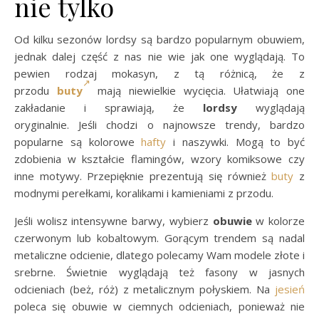
nie tylko
Od kilku sezonów lordsy są bardzo popularnym obuwiem,
jednak dalej część z nas nie wie jak one wyglądają. To
pewien rodzaj mokasyn, z tą różnicą, że z
przodu
buty
mają niewielkie wycięcia. Ułatwiają one
zakładanie i sprawiają, że
lordsy
wyglądają
oryginalnie. Jeśli chodzi o najnowsze trendy, bardzo
popularne są kolorowe
hafty
i naszywki. Mogą to być
zdobienia w kształcie flamingów, wzory komiksowe czy
inne motywy. Przepięknie prezentują się również
buty
z
modnymi perełkami, koralikami i kamieniami z przodu.
Jeśli wolisz intensywne barwy, wybierz
obuwie
w kolorze
czerwonym lub kobaltowym. Gorącym trendem są nadal
metaliczne odcienie, dlatego polecamy Wam modele złote i
srebrne. Świetnie wyglądają też fasony w jasnych
odcieniach (beż, róż) z metalicznym połyskiem. Na
jesień
poleca się obuwie w ciemnych odcieniach, ponieważ nie