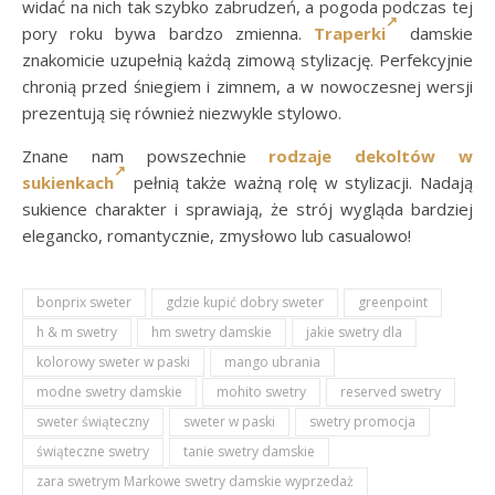
widać na nich tak szybko zabrudzeń, a pogoda podczas tej
pory roku bywa bardzo zmienna.
Traperki
damskie
znakomicie uzupełnią każdą zimową stylizację. Perfekcyjnie
chronią przed śniegiem i zimnem, a w nowoczesnej wersji
prezentują się również niezwykle stylowo.
Znane nam powszechnie
rodzaje dekoltów w
sukienkach
pełnią także ważną rolę w stylizacji. Nadają
sukience charakter i sprawiają, że strój wygląda bardziej
elegancko, romantycznie, zmysłowo lub casualowo!
bonprix sweter
gdzie kupić dobry sweter
greenpoint
h & m swetry
hm swetry damskie
jakie swetry dla
kolorowy sweter w paski
mango ubrania
modne swetry damskie
mohito swetry
reserved swetry
sweter świąteczny
sweter w paski
swetry promocja
świąteczne swetry
tanie swetry damskie
zara swetrym Markowe swetry damskie wyprzedaż