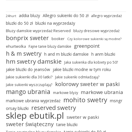
addia bluzy
Allegro sukienki do 50 zł
allegro wyprzedaż
24hurt
bluzki do 50 zł
bluzki na wyprzedaży
Bluzy damskie wyprzedaż Reserved
bluzy dresowe wyprzedaż
bonprix sweter
booker
Czy kolorowe sukienki są modne?
greenpoint
ehurtwolka
Fajne tanie bluzy damskie
h & m swetry
h and m bluzki damskie
h anm bluzki
hm swetry damskie
Jaka sukienka dla kobiety po 50?
jakie bluzki do jeansów
jakie bluzki modne w tym roku
Jakie sukienki dla 30 latki?
Jakie sukienki odmładzają?
kolorowy sweter w paski
Jakie sukienki wyszczuplają?
mango ubrania
markowe ubrania
markowe blyzy
mohito swetry
markowe ubrania wyprzedaż
msngr
reserved swetry
orsay bluzki
sklep ebutik.pl
sweter w paski
sweter świąteczny
tanie bluzki
tanie sukienki do 50 zł