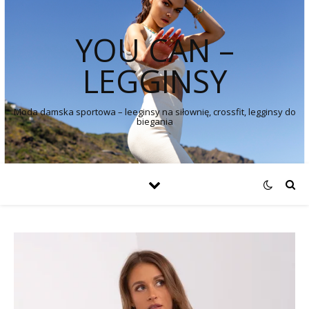
YOU CAN –
LEGGINSY
Moda damska sportowa – leeginsy na siłownię, crossfit, legginsy do
biegania