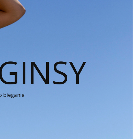
GINSY
o biegania