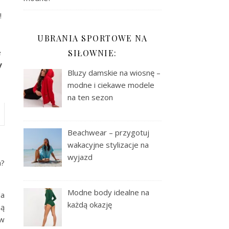
!
UBRANIA SPORTOWE NA
e
SIŁOWNIE:
y
Bluzy damskie na wiosnę –
modne i ciekawe modele
na ten sezon
Beachwear – przygotuj
wakacyjne stylizacje na
wyjazd
h?
Modne body idealne na
la
każdą okazję
ną
 w