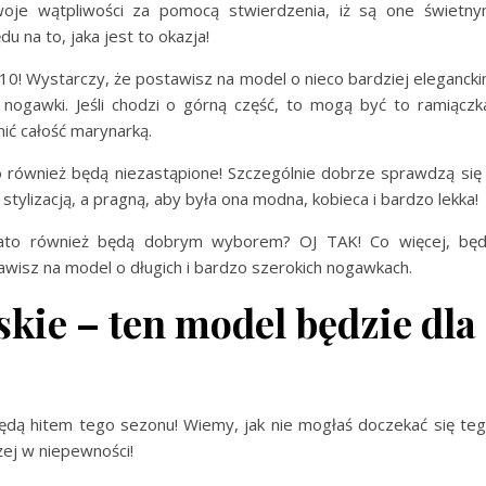
oje wątpliwości za pomocą stwierdzenia, iż są one świetn
 na to, jaka jest to okazja!
10! Wystarczy, że postawisz na model o nieco bardziej eleganck
e nogawki. Jeśli chodzi o górną część, to mogą być to ramiączk
ić całość marynarką.
o
również będą niezastąpione! Szczególnie dobrze sprawdzą się
 stylizacją, a pragną, aby była ona modna, kobieca i bardzo lekka!
lato również będą dobrym wyborem? OJ TAK! Co więcej, bę
sz na model o długich i bardzo szerokich nogawkach.
ie – ten model będzie dla
dą hitem tego sezonu! Wiemy, jak nie mogłaś doczekać się te
żej w niepewności!