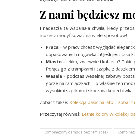
Z nami będziesz m
I nadeszła ta wspaniała chwila, kiedy przeds
możesz modyfikować na wiele sposobów!
Praca
– w pracy chcesz wyglądać eleganck
dopasowanych nogawkach! Jeśli jest taka 
Miasto
– lekko, zwiewnie i kobieco? Taki
Połącz go z trampkami i czapką z daszkiem
Wesele
– podczas weselnej zabawy posta
górze na ramiączkach. To właśnie ten mode
wysokimi szpilkami i skórzaną kopertówką!
Zobacz także:
Kolekcja basic na lato – zobacz 
Przeczytaj również:
Letnie kolory w kolekcji b
Kombinezony damskie bez ramiączek
Kombinezo