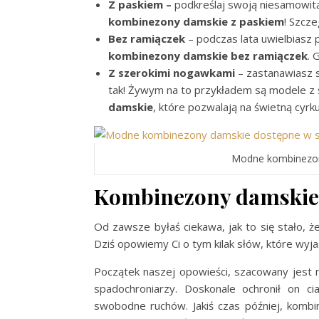
Z paskiem –
podkreślaj swoją niesamowit
kombinezony damskie z paskiem
! Szcz
Bez ramiączek
– podczas lata uwielbiasz 
kombinezony damskie bez ramiączek
. 
Z szerokimi nogawkami
– zastanawiasz s
tak! Żywym na to przykładem są modele z 
damskie
, które pozwalają na świetną cyrku
Modne kombinezony
Kombinezony damskie 
Od zawsze byłaś ciekawa, jak to się stało, 
Dziś opowiemy Ci o tym kilak słów, które wyja
Początek naszej opowieści, szacowany jest 
spadochroniarzy. Doskonale ochronił on c
swobodne ruchów. Jakiś czas później, kombi