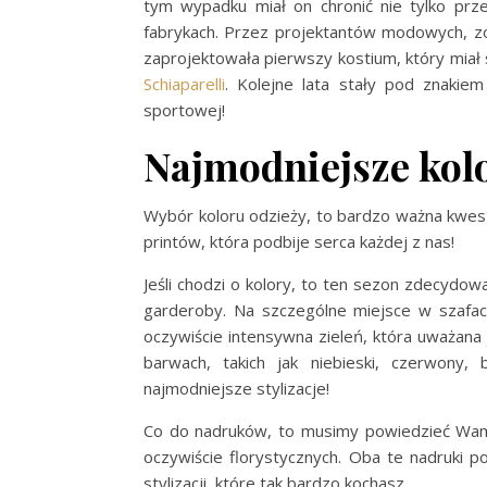
tym wypadku miał on chronić nie tylko pr
fabrykach. Przez projektantów modowych, zo
zaprojektowała pierwszy kostium, który miał
Schiaparelli
. Kolejne lata stały pod znakie
sportowej!
Najmodniejsze kolo
Wybór koloru odzieży, to bardzo ważna kwest
printów, która podbije serca każdej z nas!
Jeśli chodzi o kolory, to ten sezon zdecydo
garderoby. Na szczególne miejsce w szafac
oczywiście intensywna zieleń, która uważana
barwach, takich jak niebieski, czerwony
najmodniejsze stylizacje!
Co do nadruków, to musimy powiedzieć Wam, 
oczywiście florystycznych. Oba te nadruki 
stylizacji, które tak bardzo kochasz.