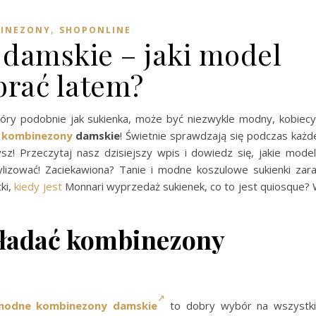
,
INEZONY
SHOPONLINE
damskie – jaki model
rać latem?
który podobnie jak sukienka, może być niezwykle modny, kobiec
o
kombinezony
damskie
! Świetnie sprawdzają się podczas każd
zysz! Przeczytaj nasz dzisiejszy wpis i dowiedz się, jakie mode
lizować! Zaciekawiona? Tanie i modne koszulowe sukienki zar
ki,
kiedy jest
Monnari wyprzedaż sukienek, co to jest quiosque?
akładać kombinezony
modne kombinezony damskie
to dobry wybór na wszystk