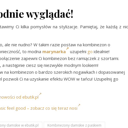
odnie wyglądać!
tawimy Ci kilka pomysłów na stylizacje. Pamiętaj, że każdą z ni
o, ale nie nudno? W takim razie postaw na kombinezon o
konieczność, to modna
marynarka
uzupełni
go
idealnie!
e połączenie zapewni Ci kombinezon bez ramiączek z szortami.
, a następnie ciesz się niezwykle modnym lookiem!
w na kombinezon o bardzo szerokich nogawkach i dopasowanej
l pozwoli Ci na uzyskanie efektu WOW w tańcu! Uzupełnij go
nowości od ebutik.pl
asic feel good – zobacz co się teraz nosi
ny damskie w ebutik.pl
Kombinezony damskie z paskiem