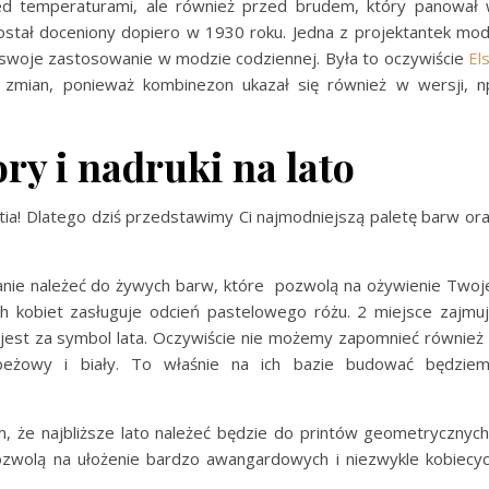
zed temperaturami, ale również przed brudem, który panował
stał doceniony dopiero w 1930 roku. Jedna z projektantek mo
 swoje zastosowanie w modzie codziennej. Była to oczywiście
El
m zmian, ponieważ kombinezon ukazał się również w wersji, n
ry i nadruki na lato
ia! Dlatego dziś przedstawimy Ci najmodniejszą paletę barw or
wanie należeć do żywych barw, które pozwolą na ożywienie Twoj
h kobiet zasługuje odcień pastelowego różu. 2 miejsce zajmu
 jest za symbol lata. Oczywiście nie możemy zapomnieć również
, beżowy i biały. To właśnie na ich bazie budować będzie
że najbliższe lato należeć będzie do printów geometrycznych
pozwolą na ułożenie bardzo awangardowych i niezwykle kobiecy