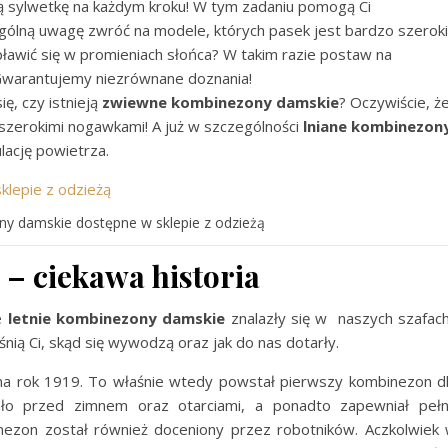
ą sylwetkę na każdym kroku! W tym zadaniu pomogą Ci
ególną uwagę zwróć na modele, których pasek jest bardzo szeroki
pławić się w promieniach słońca? W takim razie postaw na
Gwarantujemy niezrównane doznania!
ię, czy istnieją
zwiewne kombinezony damskie
? Oczywiście, ż
szerokimi nogawkami! A już w szczególności
lniane kombinezon
lację powietrza.
 damskie dostępne w sklepie z odzieżą
– ciekawa historia
że
letnie kombinezony damskie
znalazły się w naszych szafac
śnią Ci, skąd się wywodzą oraz jak do nas dotarły.
na rok 1919. To właśnie wtedy powstał pierwszy kombinezon d
iało przed zimnem oraz otarciami, a ponadto zapewniał peł
nezon został również doceniony przez robotników. Aczkolwiek