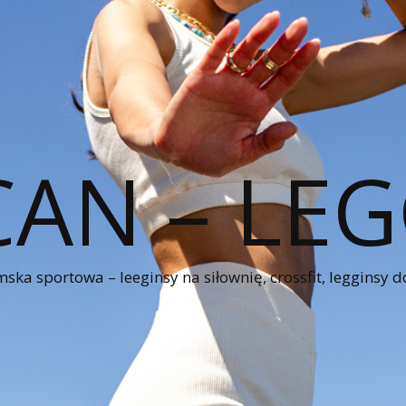
CAN – LEG
ka sportowa – leeginsy na siłownię, crossfit, legginsy d