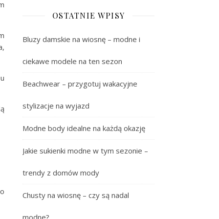
ym
OSTATNIE WPISY
im
Bluzy damskie na wiosnę – modne i
a,
ciekawe modele na ten sezon
 u
Beachwear – przygotuj wakacyjne
stylizacje na wyjazd
dą
Modne body idealne na każdą okazję
Jakie sukienki modne w tym sezonie –
trendy z domów mody
go
Chusty na wiosnę – czy są nadal
modne?