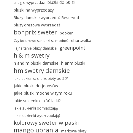
bluzki do 50 zł
allegro wyprzedaż
bluzki na wyprzedaży
Bluzy damskie wyprzedaż Reserved
bluzy dresowe wyprzedaż
bonprix sweter
booker
ehurtwolka
Czy kolorowe sukienki są modne?
greenpoint
Fajne tanie bluzy damskie
h & m swetry
h and m bluzki damskie
h anm bluzki
hm swetry damskie
Jaka sukienka dla kobiety po 50?
jakie bluzki do jeansów
jakie bluzki modne w tym roku
Jakie sukienki dla 30 latki?
Jakie sukienki odmładzają?
Jakie sukienki wyszczuplają?
kolorowy sweter w paski
mango ubrania
markowe blyzy