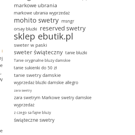
markowe ubrania
markowe ubrania wyprzedaż
mohito swetry
msngr
reserved swetry
orsay bluzki
sklep ebutik.pl
sweter w paski
y
i
sweter świąteczny
tanie bluzki
ej
Tanie oryginalne bluzy damskie
le
tanie sukienki do 50 zł
a,
tanie swetry damskie
 W
wyprzedaż bluzki damskie allegro
zara swetry
zara swetrym Markowe swetry damskie
wyprzedaż
z czego sa fajne bluzy
świąteczne swetry
ie