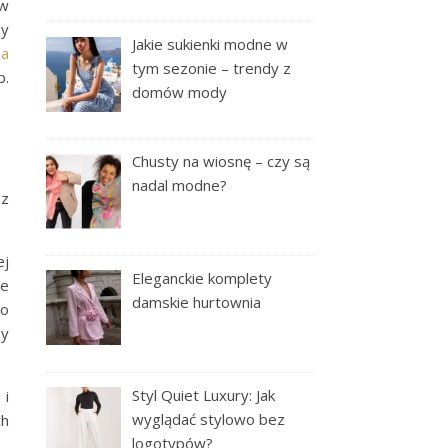
 w
dy
Jakie sukienki modne w
sa
tym sezonie – trendy z
p.
domów mody
Chusty na wiosnę – czy są
nadal modne?
az
ej
Eleganckie komplety
je
damskie hurtownia
 o
my
Styl Quiet Luxury: Jak
 i
wyglądać stylowo bez
ch
logotypów?