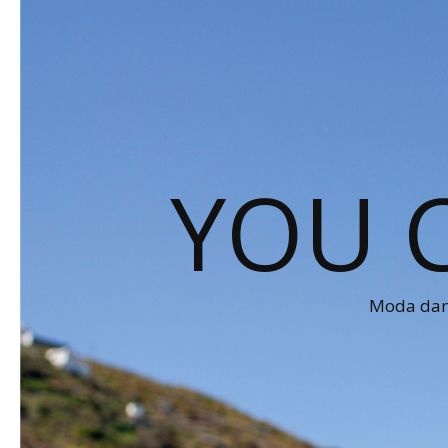
YOU 
Moda dams