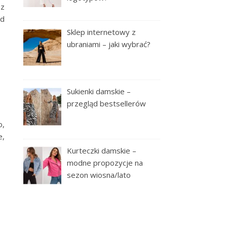
 z
od
Sklep internetowy z
ubraniami – jaki wybrać?
Sukienki damskie –
przegląd bestsellerów
o,
e,
Kurteczki damskie –
modne propozycje na
sezon wiosna/lato