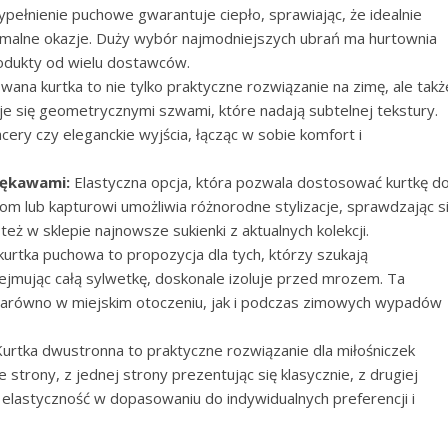
pełnienie puchowe gwarantuje ciepło, sprawiając, że idealnie
formalne okazje. Duży wybór najmodniejszych ubrań ma hurtownia
rodukty od wielu dostawców.
wana kurtka to nie tylko praktyczne rozwiązanie na zimę, ale takż
e się geometrycznymi szwami, które nadają subtelnej tekstury.
ery czy eleganckie wyjścia, łącząc w sobie komfort i
Rękawami:
Elastyczna opcja, która pozwala dostosować kurtkę d
m lub kapturowi umożliwia różnorodne stylizacje, sprawdzając s
też w sklepie najnowsze sukienki z aktualnych kolekcji.
urtka puchowa to propozycja dla tych, którzy szukają
mując całą sylwetkę, doskonale izoluje przed mrozem. Ta
ę zarówno w miejskim otoczeniu, jak i podczas zimowych wypadów
urtka dwustronna to praktyczne rozwiązanie dla miłośniczek
 strony, z jednej strony prezentując się klasycznie, z drugiej
elastyczność w dopasowaniu do indywidualnych preferencji i