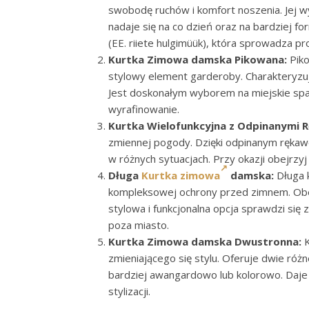
swobodę ruchów i komfort noszenia. Jej wy
nadaje się na co dzień oraz na bardziej 
(EE. riiete hulgimüük), która sprowadza p
Kurtka Zimowa damska Pikowana:
Piko
stylowy element garderoby. Charakteryzuj
Jest doskonałym wyborem na miejskie spac
wyrafinowanie.
Kurtka Wielofunkcyjna z Odpinanymi 
zmiennej pogody. Dzięki odpinanym rękawo
w różnych sytuacjach. Przy okazji obejrzyj 
Długa
Kurtka zimowa
damska:
Długa k
kompleksowej ochrony przed zimnem. Obej
stylowa i funkcjonalna opcja sprawdzi si
poza miasto.
Kurtka Zimowa damska Dwustronna:
K
zmieniającego się stylu. Oferuje dwie różne
bardziej awangardowo lub kolorowo. Daje 
stylizacji.