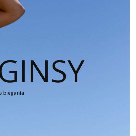
GINSY
o biegania