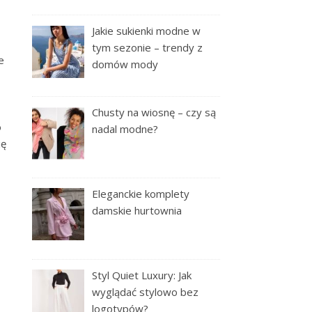
Jakie sukienki modne w
tym sezonie – trendy z
e
domów mody
Chusty na wiosnę – czy są
o
nadal modne?
ię
Eleganckie komplety
damskie hurtownia
Styl Quiet Luxury: Jak
wyglądać stylowo bez
logotypów?