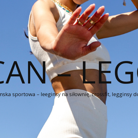
CAN – LEG
ka sportowa – leeginsy na siłownię, crossfit, legginsy d