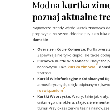
Modna
kurtka zim
poznaj aktualne tr
Najnowsze trendy wśród kurtek zimowych dam
propozycje na sezon chłodniejszy. Oto kilka
damskie
:
Oversize i Kocie Kołnierze:
Kurtki oversiz
Zapewniają nie tylko ciepło, ale także dodaj
Puchowe Kurtki w Neonach:
Klasyczne p
neonowymi. Taka
kurtka zimowa
dams
szarości.
Kurtki Wielofunkcyjne z Odpinanymi R
atmosferycznych, dzięki odpinanym rękawo
rozwiązaniem
.
Kurtki Wzorzyste:
Wzory, takie jak krat
unikalnego charakteru, stając się element
tłumu! Przy okazji zerknij też na najnowsz