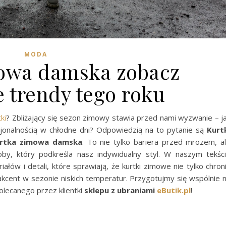
MODA
owa damska zobacz
 trendy tego roku
ki
? Zbliżający się sezon zimowy stawia przed nami wyzwanie – j
kcjonalnością w chłodne dni? Odpowiedzią na to pytanie są
Kurt
rtka zimowa damska
. To nie tylko bariera przed mrozem, a
by, który podkreśla nasz indywidualny styl. W naszym tekśc
ałów i detali, które sprawiają, że kurtki zimowe nie tylko chron
kcent w sezonie niskich temperatur. Przygotujmy się wspólnie 
olecanego przez klientki
sklepu z ubraniami
eButik.pl
!