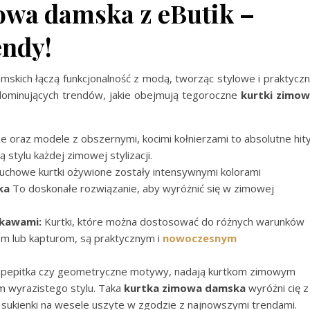
owa damska z eButik –
endy!
skich łączą funkcjonalność z modą, tworząc stylowe i praktycz
 dominujących trendów, jakie obejmują tegoroczne
kurtki zimo
e oraz modele z obszernymi, kocimi kołnierzami to absolutne hity
ą stylu każdej zimowej stylizacji.
uchowe kurtki ożywione zostały intensywnymi kolorami
ka
To doskonałe rozwiązanie, aby wyróżnić się w zimowej
ękawami:
Kurtki, które można dostosować do różnych warunków
m lub kapturom, są praktycznym i
nowoczesnym
y, pepitka czy geometryczne motywy, nadają kurtkom zimowym
em wyrazistego stylu. Taka
kurtka zimowa damska
wyróżni cię z
e sukienki na wesele uszyte w zgodzie z najnowszymi trendami.