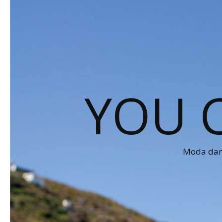
YOU 
Moda dams