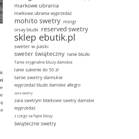
markowe ubrania
markowe ubrania wyprzedaż
mohito swetry
msngr
reserved swetry
orsay bluzki
sklep ebutik.pl
sweter w paski
sweter świąteczny
tanie bluzki
Tanie oryginalne bluzy damskie
tanie sukienki do 50 zł
ak
tanie swetry damskie
ki
wyprzedaż bluzki damskie allegro
le
zara swetry
ie
zara swetrym Markowe swetry damskie
ią
wyprzedaż
na
z czego sa fajne bluzy
świąteczne swetry