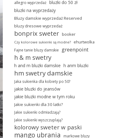
bluzki do 50 zł
allegro wyprzedaż
bluzki na wyprzedaży
Bluzy damskie wyprzedaż Reserved
bluzy dresowe wyprzedaż
bonprix sweter
booker
ehurtwolka
Czy kolorowe sukienki są modne?
greenpoint
Fajne tanie bluzy damskie
h & m swetry
h and m bluzki damskie
h anm bluzki
hm swetry damskie
Jaka sukienka dla kobiety po 50?
jakie bluzki do jeansów
jakie bluzki modne w tym roku
Jakie sukienki dla 30 latki?
Jakie sukienki odmładzają?
Jakie sukienki wyszczuplają?
kolorowy sweter w paski
mango ubrania
markowe blyzy