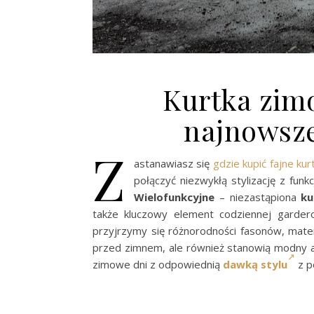
Kurtka zim
najnowsze
Z
astanawiasz się
gdzie kupić fajne kurt
połączyć niezwykłą stylizację z fun
Wielofunkcyjne
– niezastąpiona
ku
także kluczowy element codziennej gardero
przyjrzymy się różnorodności fasonów, materi
przed zimnem, ale również stanowią modny a
zimowe dni z odpowiednią
dawką stylu
z p