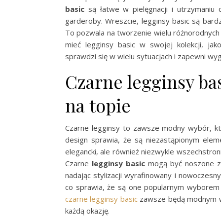
basic
są łatwe w pielęgnacji i utrzymaniu 
garderoby. Wreszcie, legginsy basic są bar
To pozwala na tworzenie wielu różnorodnyc
mieć legginsy basic w swojej kolekcji, ja
sprawdzi się w wielu sytuacjach i zapewni w
Czarne legginsy ba
na topie
Czarne legginsy to zawsze modny wybór, kt
design sprawia, że są niezastąpionym elem
elegancki, ale również niezwykle wszechstron
Czarne
legginsy basic
mogą być noszone zar
nadając stylizacji wyrafinowany i nowoczesn
co sprawia, że są one popularnym wyborem dl
czarne legginsy basic
zawsze będą modnym wyb
każdą okazję.