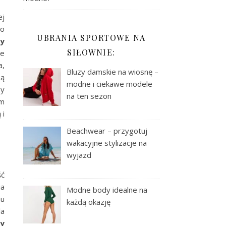
ej
co
UBRANIA SPORTOWE NA
sy
SIŁOWNIE:
że
a,
Bluzy damskie na wiosnę –
są
modne i ciekawe modele
zy
na ten sezon
em
 i
Beachwear – przygotuj
wakacyjne stylizacje na
wyjazd
ść
ia
Modne body idealne na
mu
każdą okazję
la
sy