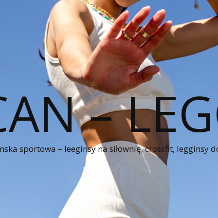
CAN – LEG
ka sportowa – leeginsy na siłownię, crossfit, legginsy d