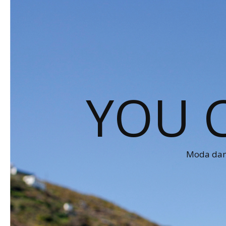
YOU 
Moda dams