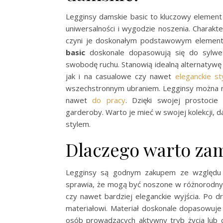
Legginsy damskie basic to kluczowy element
uniwersalności i wygodzie noszenia. Charak
czyni je doskonałym podstawowym elemente
basic
doskonale dopasowują się do sylwetk
swobodę ruchu. Stanowią idealną alternatywę 
jak i na casualowe czy nawet
eleganckie sty
wszechstronnym ubraniem. Legginsy można no
nawet
do pracy
. Dzięki swojej prostoci
garderoby. Warto je mieć w swojej kolekcji, d
stylem.
Dlaczego warto zam
Legginsy są godnym zakupem ze względu n
sprawia, że mogą być noszone w różnorodnyc
czy nawet bardziej eleganckie wyjścia. Po d
materiałowi. Materiał doskonale dopasowuje
osób prowadzących aktywny tryb życia lub c