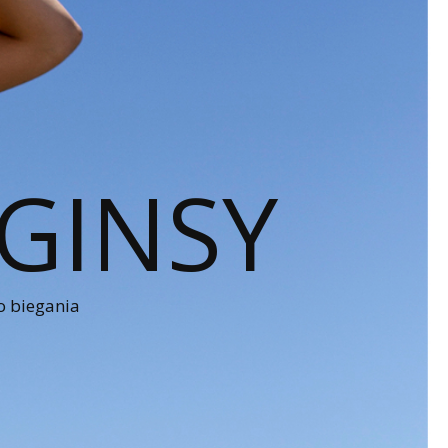
GINSY
o biegania