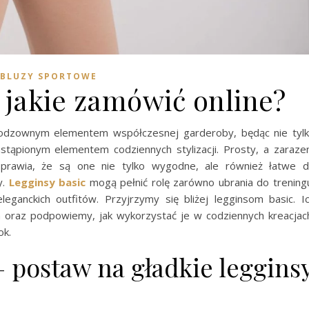
BLUZY SPORTOWE
 jakie zamówić online?
ieodzownym elementem współczesnej garderoby, będąc nie tyl
stąpionym elementem codziennych stylizacji. Prosty, a zaraz
prawia, że są one nie tylko wygodne, ale również łatwe 
y.
Legginsy basic
mogą pełnić rolę zarówno ubrania do trening
ganckich outfitów. Przyjrzymy się bliżej legginsom basic. I
 oraz podpowiemy, jak wykorzystać je w codziennych kreacjac
ok.
– postaw na gładkie leggins