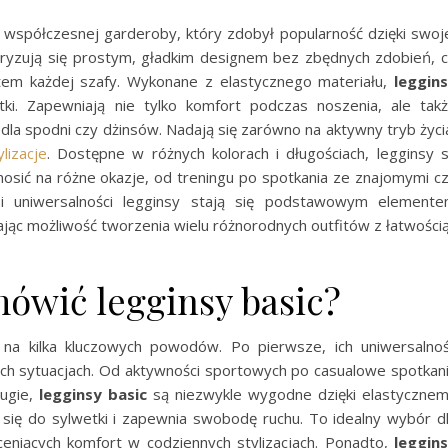
 współczesnej garderoby, który zdobył popularność dzięki swoj
teryzują się prostym, gładkim designem bez zbędnych zdobień, 
m każdej szafy. Wykonane z elastycznego materiału,
leggin
i. Zapewniają nie tylko komfort podczas noszenia, ale tak
dla spodni czy dżinsów. Nadają się zarówno na aktywny tryb życi
lizacje
. Dostępne w różnych kolorach i długościach, legginsy 
sić na różne okazje, od treningu po spotkania ze znajomymi c
e i uniwersalności legginsy stają się podstawowym element
ając możliwość tworzenia wielu różnorodnych outfitów z łatwością
ówić legginsy basic?
a kilka kluczowych powodów. Po pierwsze, ich uniwersalno
h sytuacjach. Od aktywności sportowych po casualowe spotkan
rugie,
legginsy basic
są niezwykle wygodne dzięki elastyczne
 się do sylwetki i zapewnia swobodę ruchu. To idealny wybór d
eniących komfort w codziennych stylizacjach. Ponadto,
leggin