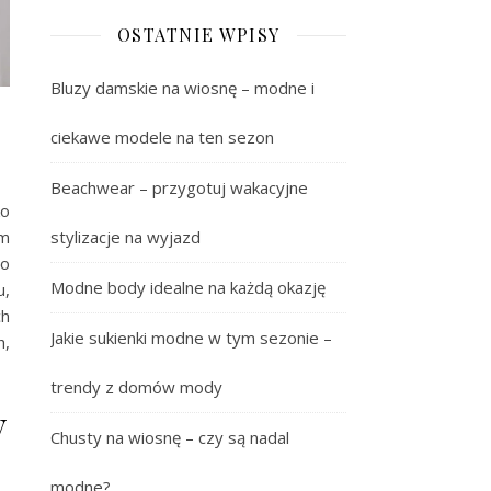
OSTATNIE WPISY
Bluzy damskie na wiosnę – modne i
ciekawe modele na ten sezon
Beachwear – przygotuj wakacyjne
ko
em
stylizacje na wyjazd
do
Modne body idealne na każdą okazję
u,
ch
Jakie sukienki modne w tym sezonie –
h,
trendy z domów mody
y
Chusty na wiosnę – czy są nadal
modne?