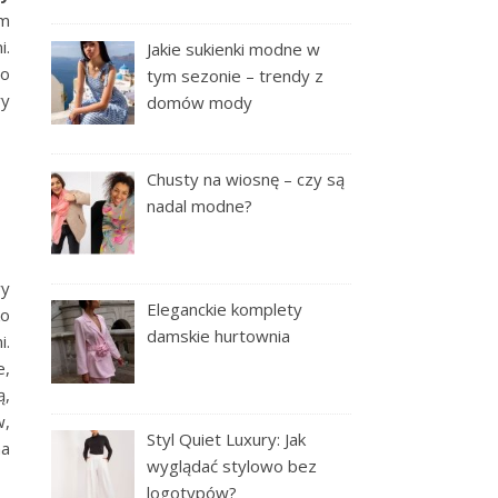
em
i.
Jakie sukienki modne w
to
tym sezonie – trendy z
ry
domów mody
Chusty na wiosnę – czy są
nadal modne?
wy
Eleganckie komplety
ko
damskie hurtownia
i.
e,
ą,
w,
Styl Quiet Luxury: Jak
na
wyglądać stylowo bez
logotypów?