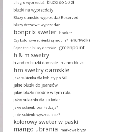
bluzki do 50 zł
allegro wyprzedaż
bluzki na wyprzedaży
Bluzy damskie wyprzedaż Reserved
bluzy dresowe wyprzedaż
bonprix sweter
booker
ehurtwolka
Czy kolorowe sukienki są modne?
greenpoint
Fajne tanie bluzy damskie
h & m swetry
h and m bluzki damskie
h anm bluzki
hm swetry damskie
Jaka sukienka dla kobiety po 50?
jakie bluzki do jeansów
jakie bluzki modne w tym roku
Jakie sukienki dla 30 latki?
Jakie sukienki odmładzają?
Jakie sukienki wyszczuplają?
kolorowy sweter w paski
mango ubrania
markowe blyzy