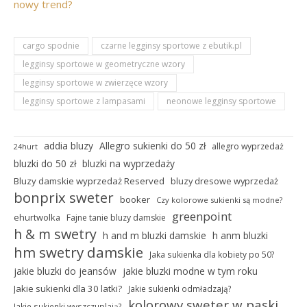
nowy trend?
cargo spodnie
czarne legginsy sportowe z ebutik.pl
legginsy sportowe w geometryczne wzory
legginsy sportowe w zwierzęce wzory
legginsy sportowe z lampasami
neonowe legginsy sportowe
addia bluzy
Allegro sukienki do 50 zł
allegro wyprzedaż
24hurt
bluzki do 50 zł
bluzki na wyprzedaży
Bluzy damskie wyprzedaż Reserved
bluzy dresowe wyprzedaż
bonprix sweter
booker
Czy kolorowe sukienki są modne?
greenpoint
ehurtwolka
Fajne tanie bluzy damskie
h & m swetry
h and m bluzki damskie
h anm bluzki
hm swetry damskie
Jaka sukienka dla kobiety po 50?
jakie bluzki do jeansów
jakie bluzki modne w tym roku
Jakie sukienki dla 30 latki?
Jakie sukienki odmładzają?
kolorowy sweter w paski
Jakie sukienki wyszczuplają?