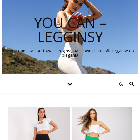
YOU CAN –
LEGGINSY
Moda damska sportowa – leeginsy na siłownię, crossfit, legginsy do
biegania