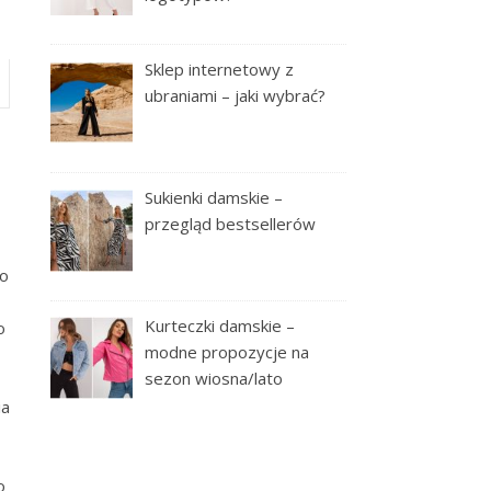
Sklep internetowy z
ubraniami – jaki wybrać?
Sukienki damskie –
przegląd bestsellerów
go
Kurteczki damskie –
o
modne propozycje na
sezon wiosna/lato
ia
o