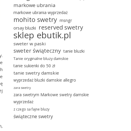
markowe ubrania
markowe ubrania wyprzedaż
mohito swetry
msngr
reserved swetry
orsay bluzki
sklep ebutik.pl
sweter w paski
sweter świąteczny
tanie bluzki
y.
Tanie oryginalne bluzy damskie
że
tanie sukienki do 50 zł
ch
tanie swetry damskie
ne
wyprzedaż bluzki damskie allegro
ię
zara swetry
ej
zara swetrym Markowe swetry damskie
wyprzedaż
z czego sa fajne bluzy
świąteczne swetry
m,