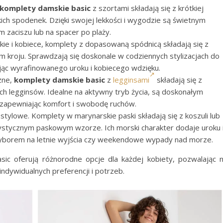
komplety damskie basic
z szortami składają się z krótkiej
ich spodenek. Dzięki swojej lekkości i wygodzie są świetnym
zaciszu lub na spacer po plaży.
ie i kobiece, komplety z dopasowaną spódnicą składają się z
m kroju. Sprawdzają się doskonale w codziennych stylizacjach do
jąc wyrafinowanego uroku i kobiecego wdzięku.
zne,
komplety damskie basic
z
legginsami
składają się z
ch legginsów. Idealne na aktywny tryb życia, są doskonałym
 zapewniając komfort i swobodę ruchów.
stylowe. Komplety w marynarskie paski składają się z koszuli lub
rystycznym paskowym wzorze. Ich morski charakter dodaje uroku 
wyborem na letnie wyjścia czy weekendowe wypady nad morze.
ic oferują różnorodne opcje dla każdej kobiety, pozwalając 
dywidualnych preferencji i potrzeb.