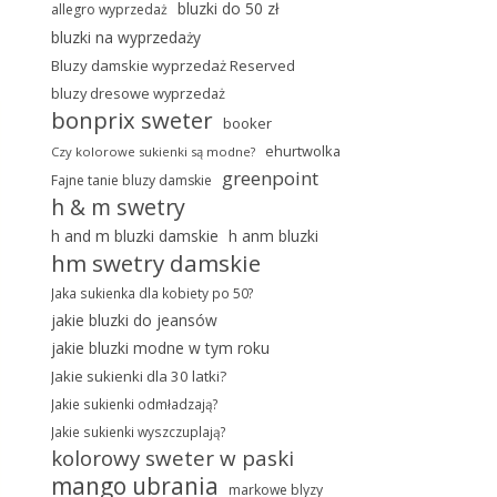
bluzki do 50 zł
allegro wyprzedaż
bluzki na wyprzedaży
Bluzy damskie wyprzedaż Reserved
bluzy dresowe wyprzedaż
bonprix sweter
booker
ehurtwolka
Czy kolorowe sukienki są modne?
greenpoint
Fajne tanie bluzy damskie
h & m swetry
h and m bluzki damskie
h anm bluzki
hm swetry damskie
Jaka sukienka dla kobiety po 50?
jakie bluzki do jeansów
jakie bluzki modne w tym roku
Jakie sukienki dla 30 latki?
Jakie sukienki odmładzają?
Jakie sukienki wyszczuplają?
kolorowy sweter w paski
mango ubrania
markowe blyzy