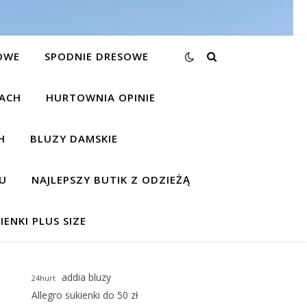
OWE
SPODNIE DRESOWE
KACH
HURTOWNIA OPINIE
H
BLUZY DAMSKIE
U
NAJLEPSZY BUTIK Z ODZIEŻĄ
IENKI PLUS SIZE
addia bluzy
24hurt
Allegro sukienki do 50 zł