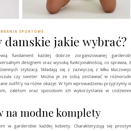
UBRANIA SPORTOWE
y damskie jakie wybrać?
ią fundament każdej dobrze zorganizowanej garderob
iwersalnym designem oraz wysoką funkcjonalnością, co sprawia, 
ennych stylizacji. Składają się z zazwyczaj z kilku kluczowy
 koszula czy sweter. Można je ze sobą zestawiać w różnorod
e outfit’y na różne okazje. W tym wprowadzeniu przyjrzymy s
hom, zaletom oraz sposobom ich wykorzystania w codzienn
aw na modne komplety
 w garderobie każdej kobiety. Charakteryzują się prosty