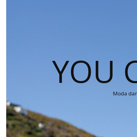
YOU 
Moda dams