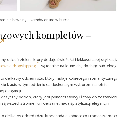
basic z bawełny – zamów online w hurcie
bazowych kompletów –
 odcień zieleni, który dodaje świeżości i lekkości całej stylizacji.
townia dropshipping
, są idealne na letnie dni, dodając subtelne
o delikatny odcień różu, który nadaje kobiecego i romantyczneg
ie basic
w tym odcieniu są doskonałym wyborem na letnie
ej elegancji.
klasyczny odcień, który jest ponadczasowy i łatwy do zestawien
są wszechstronne i uniwersalne, nadając stylizacji elegancji i
o delikatny odcień różu, który nadaje kobiecego i romantyczneg