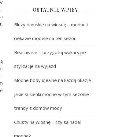
 w
i.
OSTATNIE WPISY
na
t,
Bluzy damskie na wiosnę – modne i
ciekawe modele na ten sezon
Beachwear – przygotuj wakacyjne
hą
stylizacje na wyjazd
o
ć.
Modne body idealne na każdą okazję
ym
ie
Jakie sukienki modne w tym sezonie –
trendy z domów mody
Chusty na wiosnę – czy są nadal
modne?