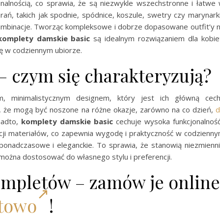
nalnością, co sprawia, że są niezwykle wszechstronne i łatwe
ań, takich jak spodnie, spódnice, koszule, swetry czy marynark
mbinacje. Tworząc kompleksowe i dobrze dopasowane outfit’y 
komplety damskie basic
są idealnym rozwiązaniem dla kobie
ję w codziennym ubiorze.
 czym się charakteryzują?
m, minimalistycznym designem, który jest ich główną cec
a, że mogą być noszone na różne okazje, zarówno na co dzień,
d
onadto,
komplety damskie basic
cechuje wysoka funkcjonalnoś
acji materiałów, co zapewnia wygodę i praktyczność w codzienn
ponadczasowe i eleganckie. To sprawia, że stanowią niezmienn
można dostosować do własnego stylu i preferencji.
mpletów – zamów je online
rtowo
!