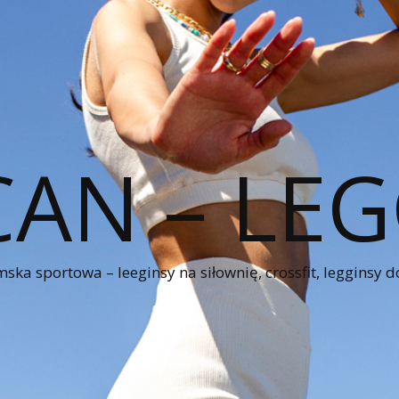
CAN – LEG
ka sportowa – leeginsy na siłownię, crossfit, legginsy d