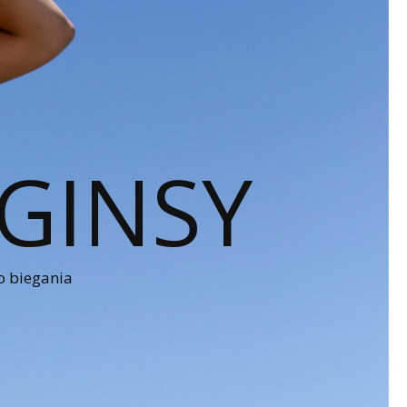
GINSY
o biegania