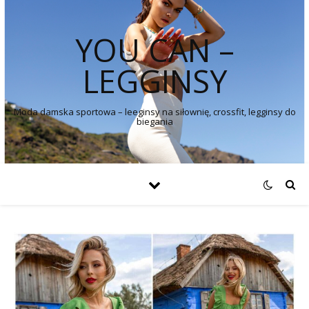
YOU CAN –
LEGGINSY
Moda damska sportowa – leeginsy na siłownię, crossfit, legginsy do
biegania