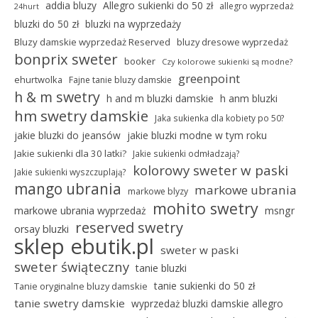
addia bluzy
Allegro sukienki do 50 zł
allegro wyprzedaż
24hurt
bluzki do 50 zł
bluzki na wyprzedaży
Bluzy damskie wyprzedaż Reserved
bluzy dresowe wyprzedaż
bonprix sweter
booker
Czy kolorowe sukienki są modne?
greenpoint
ehurtwolka
Fajne tanie bluzy damskie
h & m swetry
h and m bluzki damskie
h anm bluzki
hm swetry damskie
Jaka sukienka dla kobiety po 50?
jakie bluzki do jeansów
jakie bluzki modne w tym roku
Jakie sukienki dla 30 latki?
Jakie sukienki odmładzają?
kolorowy sweter w paski
Jakie sukienki wyszczuplają?
mango ubrania
markowe ubrania
markowe blyzy
mohito swetry
markowe ubrania wyprzedaż
msngr
reserved swetry
orsay bluzki
sklep ebutik.pl
sweter w paski
sweter świąteczny
tanie bluzki
tanie sukienki do 50 zł
Tanie oryginalne bluzy damskie
tanie swetry damskie
wyprzedaż bluzki damskie allegro