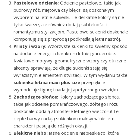
Pastelowe odcienie:
Odcienie pastelowe, takie jak
pudrowy róż, miętowa czy błękit, są doskonałym
wyborem na letnie sukienki. Te delikatne kolory są nie
tylko świeże, ale również dodają subtelności i
romantyzmu stylizacjom. Pastelowe sukienki doskonale
komponują się z przyrodą i podkreślają letni nastrój.
Printy i wzory:
Wzorzyste sukienki to świetny sposób
na dodanie energii i charakteru letniej garderobie.
Kwiatowe motywy, geometryczne wzory czy etniczne
akcenty sprawiają, że długie sukienki stają się
wyrazistym elementem stylizacji. W tym wydaniu także
sukienka letnia maxi plus size
przepięknie
wymodeluje figurę i nada jej apetycznego wdzięku.
Zachodzące słońce:
Kolory zachodzącego słońca,
takie jak odcienie pomarańczowego, żółtego i różu,
doskonale oddają atmosferę letniego wieczoru! Te
ciepłe barwy nadają sukienkom maksymalnie letni
charakter i pasują do różnych okazji.
Błękitne niebo:
Jasne odcienie niebieskiego, które