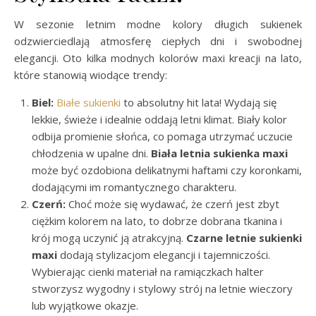
W sezonie letnim modne kolory długich sukienek
odzwierciedlają atmosferę ciepłych dni i swobodnej
elegancji. Oto kilka modnych kolorów maxi kreacji na lato,
które stanowią wiodące trendy:
Biel:
Białe sukienki
to absolutny hit lata! Wydają się
lekkie, świeże i idealnie oddają letni klimat. Biały kolor
odbija promienie słońca, co pomaga utrzymać uczucie
chłodzenia w upalne dni.
Biała letnia sukienka maxi
może być ozdobiona delikatnymi haftami czy koronkami,
dodającymi im romantycznego charakteru.
Czerń:
Choć może się wydawać, że czerń jest zbyt
ciężkim kolorem na lato, to dobrze dobrana tkanina i
krój mogą uczynić ją atrakcyjną.
Czarne letnie sukienki
maxi
dodają stylizacjom elegancji i tajemniczości.
Wybierając cienki materiał na ramiączkach halter
stworzysz wygodny i stylowy strój na letnie wieczory
lub wyjątkowe okazje.