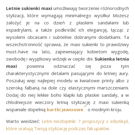
Letnie sukienki
maxi
umożliwiają tworzenie różnorodnych
stylizacji, które wymagają minimalnego wysiłku! Możesz
założyć je na co dzień z płaskimi sandałami lub
espadrylami, a także podkreślić ich elegancję, łącząc z
wysokimi obcasami i subtelnie dobranymi dodatkami. Ta
wszechstronność sprawia, że maxi sukienki to prawdziwy
must-have na lato, zapewniający kobietom wygodę,
swobodę i wyjątkowy wdzięk w ciepłe dni.
Sukienka letnia
maxi
powinna odznaczać się poza tym
charakterystycznymi detalami pasującymi do letniej aury.
Poszukaj więc najlepiej modelu w kwiatowe printy albo z
szeroką falbaną na dole czy elastycznymi marszczeniami.
Dodaj do niej lekkie boho klapki lub płaskie sandały, a w
chłodniejsze wieczory letnią stylizację z maxi sukienką
wspaniale dopełnią
kurtki jeansowe
o modnym kroju.
Warto wiedzieć:
Letni niezbędnik: 7 propozycji z eButik.pl,
które uratują Twoją stylizację podczas fali upałów
.