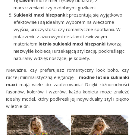
rękawem
może mieć rękawy bufiaste, z
marszczeniami czy ozdobnymi guzikami.
Sukienki maxi hiszpanki:
prezentują się wyjątkowo
efektownie i są idealnym wyborem na wieczorne
wyjścia, uroczystości czy romantyczne spotkania. W
połączeniu z ażurowymi detalami i zwiewnym
materiałem
letnie sukienki maxi hiszpanki
tworzą
niezwykle kobiecą i urzekającą stylizację, podkreślając
naturalny wdzięk noszącej je kobiety.
Nieważne, czy preferujesz romantyczny look boho, czy
raczej minimalistyczną elegancję –
modne letnie sukienki
maxi
mają wiele do zaoferowania! Dzięki różnorodności
fasonów, kolorów i wzorów, każda kobieta może znaleźć
idealny model, który podkreśli jej indywidualny styl i piękno
w letnie dni.