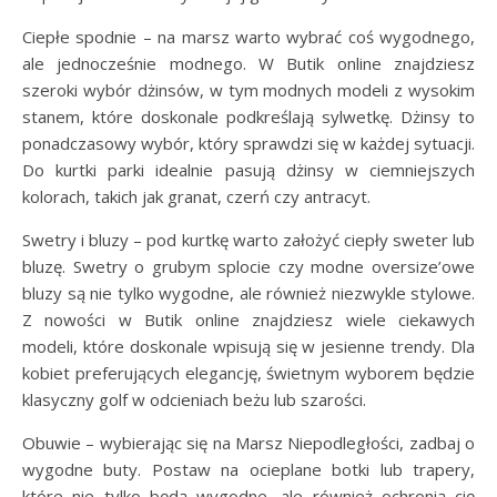
Ciepłe spodnie – na marsz warto wybrać coś wygodnego,
ale jednocześnie modnego. W Butik online znajdziesz
szeroki wybór dżinsów, w tym modnych modeli z wysokim
stanem, które doskonale podkreślają sylwetkę. Dżinsy to
ponadczasowy wybór, który sprawdzi się w każdej sytuacji.
Do kurtki parki idealnie pasują dżinsy w ciemniejszych
kolorach, takich jak granat, czerń czy antracyt.
Swetry i bluzy – pod kurtkę warto założyć ciepły sweter lub
bluzę. Swetry o grubym splocie czy modne oversize’owe
bluzy są nie tylko wygodne, ale również niezwykle stylowe.
Z nowości w Butik online znajdziesz wiele ciekawych
modeli, które doskonale wpisują się w jesienne trendy. Dla
kobiet preferujących elegancję, świetnym wyborem będzie
klasyczny golf w odcieniach beżu lub szarości.
Obuwie – wybierając się na Marsz Niepodległości, zadbaj o
wygodne buty. Postaw na ocieplane botki lub trapery,
które nie tylko będą wygodne, ale również ochronią cię