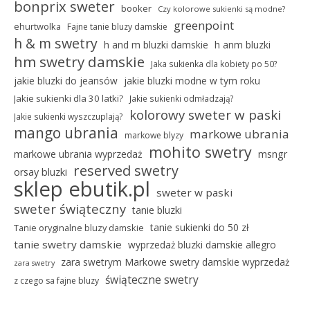
bonprix sweter
booker
Czy kolorowe sukienki są modne?
greenpoint
ehurtwolka
Fajne tanie bluzy damskie
h & m swetry
h and m bluzki damskie
h anm bluzki
hm swetry damskie
Jaka sukienka dla kobiety po 50?
jakie bluzki do jeansów
jakie bluzki modne w tym roku
Jakie sukienki dla 30 latki?
Jakie sukienki odmładzają?
kolorowy sweter w paski
Jakie sukienki wyszczuplają?
mango ubrania
markowe ubrania
markowe blyzy
mohito swetry
markowe ubrania wyprzedaż
msngr
reserved swetry
orsay bluzki
sklep ebutik.pl
sweter w paski
sweter świąteczny
tanie bluzki
tanie sukienki do 50 zł
Tanie oryginalne bluzy damskie
tanie swetry damskie
wyprzedaż bluzki damskie allegro
zara swetrym Markowe swetry damskie wyprzedaż
zara swetry
świąteczne swetry
z czego sa fajne bluzy