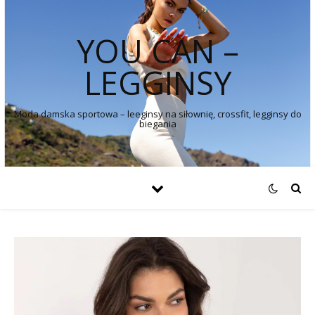
YOU CAN –
LEGGINSY
Moda damska sportowa – leeginsy na siłownię, crossfit, legginsy do
biegania