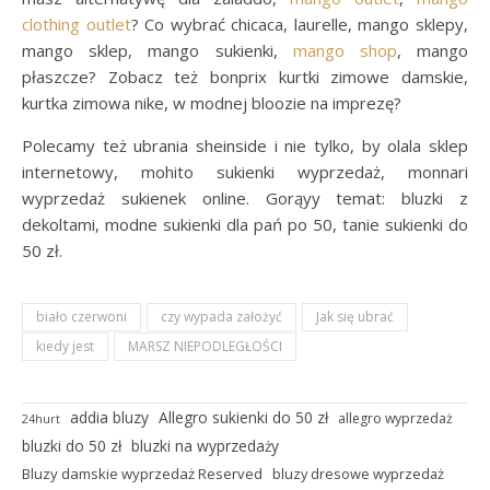
clothing outlet
? Co wybrać chicaca, laurelle, mango sklepy,
mango sklep, mango sukienki,
mango shop
, mango
płaszcze? Zobacz też bonprix kurtki zimowe damskie,
kurtka zimowa nike, w modnej bloozie na imprezę?
Polecamy też ubrania sheinside i nie tylko, by olala sklep
internetowy, mohito sukienki wyprzedaż, monnari
wyprzedaż sukienek online. Gorąyy temat: bluzki z
dekoltami, modne sukienki dla pań po 50, tanie sukienki do
50 zł.
biało czerwoni
czy wypada założyć
Jak się ubrać
kiedy jest
MARSZ NIEPODLEGŁOŚCI
addia bluzy
Allegro sukienki do 50 zł
allegro wyprzedaż
24hurt
bluzki do 50 zł
bluzki na wyprzedaży
Bluzy damskie wyprzedaż Reserved
bluzy dresowe wyprzedaż