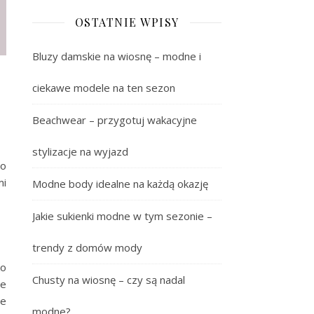
OSTATNIE WPISY
Bluzy damskie na wiosnę – modne i
ciekawe modele na ten sezon
Beachwear – przygotuj wakacyjne
stylizacje na wyjazd
wo
mi
Modne body idealne na każdą okazję
Jakie sukienki modne w tym sezonie –
trendy z domów mody
ko
Chusty na wiosnę – czy są nadal
łe
ne
modne?