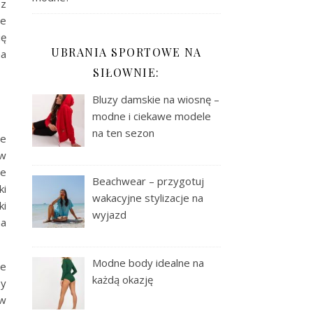
ez
ie
ię
UBRANIA SPORTOWE NA
na
SIŁOWNIE:
Bluzy damskie na wiosnę –
modne i ciekawe modele
na ten sezon
ie
 w
ie
Beachwear – przygotuj
ki
wakacyjne stylizacje na
ki
wyjazd
na
Modne body idealne na
ie
każdą okazję
by
 w