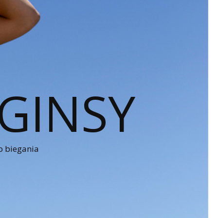
GINSY
o biegania