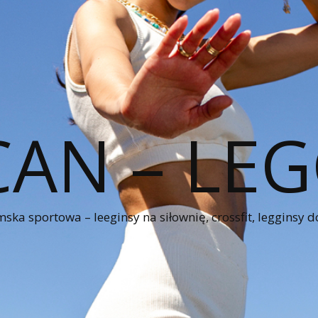
CAN – LEG
ka sportowa – leeginsy na siłownię, crossfit, legginsy d