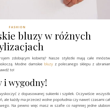
FASHION
ie bluzy w różnych
ylizacjach
strojem zdobiącym kobietę? Nasze stylistki mają całe mnóst
 zaskoczą. Modne damskie
bluzy
z polecanego sklepu z ubrania
rawdź to!
y i wygodny!
wyskoczyć z dopasowanej sukienki i szpilek. Oczywiście wszyst
eń, ale każdy ma przecież wolne popołudnia czy nawet czasami ca
owego. Na pewno więc masz w szafie co najmniej jedne ulubio