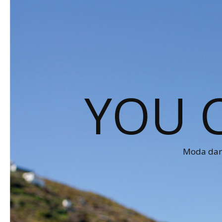
YOU 
Moda dams