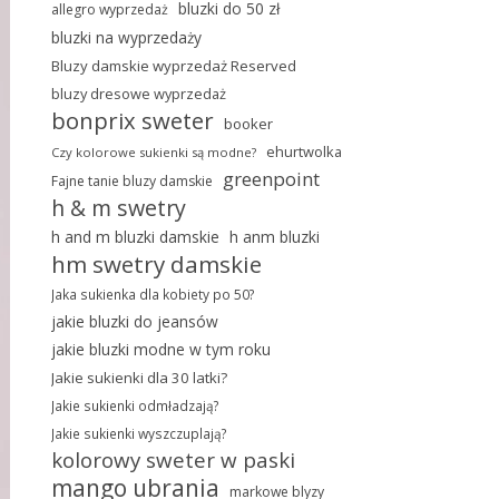
bluzki do 50 zł
allegro wyprzedaż
bluzki na wyprzedaży
Bluzy damskie wyprzedaż Reserved
bluzy dresowe wyprzedaż
bonprix sweter
booker
ehurtwolka
Czy kolorowe sukienki są modne?
greenpoint
Fajne tanie bluzy damskie
h & m swetry
h and m bluzki damskie
h anm bluzki
hm swetry damskie
Jaka sukienka dla kobiety po 50?
jakie bluzki do jeansów
jakie bluzki modne w tym roku
Jakie sukienki dla 30 latki?
Jakie sukienki odmładzają?
Jakie sukienki wyszczuplają?
kolorowy sweter w paski
mango ubrania
markowe blyzy