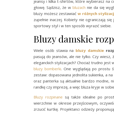
jeansy i kilka t-shirtów, które wybierasz na 
głowę. Sądzisz, że w
bluzach
nie da się wyg
bluzy możesz zestawiać
w różnych stylizac
zupełnie inaczej. Kobiety nie ograniczają się
sportowy styl i w ten sposób wyrazić siebie.
Bluzy damskie rozp
Wiele osób stawia na
bluzy damskie
rozp
pasują do jeansów, ale nie tylko. Czy wiesz
eleganckich stylizacjach? Chociaż trudno jest
bluzy bomberki
. One wyglądają po prostu ś
zestaw: dopasowana jednolita sukienka, a na
oraz panterka są aktualnie bardzo modne, ni
randkę czy imprezę, a więc bluza kryje w sob
Bluzy rozpinane
są także idealne po prost
wierzchnie w okresie przejściowym, oczywiśc
zrzucić kurtkę. Projektanci odzieży proponuj