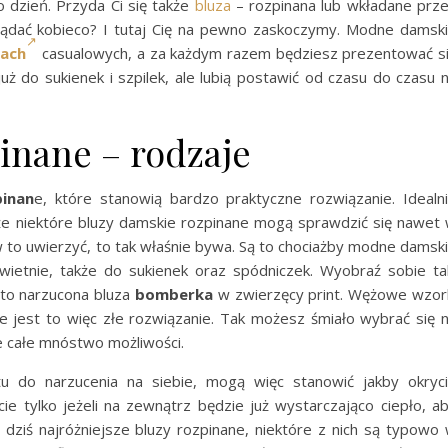
co dzień. Przyda Ci się także
bluza
– rozpinana lub wkładane prz
lądać kobieco? I tutaj Cię na pewno zaskoczymy. Modne damsk
jach
casualowych, a za każdym razem będziesz prezentować s
 już do sukienek i szpilek, ale lubią postawić od czasu do czasu 
inane – rodzaje
inan
e, które stanowią bardzo praktyczne rozwiązanie. Idealn
, że niektóre bluzy damskie rozpinane mogą sprawdzić się nawet
 w to uwierzyć, to tak właśnie bywa. Są to chociażby modne damsk
wietnie, także do sukienek oraz spódniczek. Wyobraź sobie ta
 to narzucona bluza
bomberka
w zwierzęcy print. Wężowe wzor
e jest to więc złe rozwiązanie. Tak możesz śmiało wybrać się 
ie całe mnóstwo możliwości.
u do narzucenia na siebie, mogą więc stanowić jakby okryc
ie tylko jeżeli na zewnątrz będzie już wystarczająco ciepło, a
ą dziś najróżniejsze bluzy rozpinane, niektóre z nich są typowo