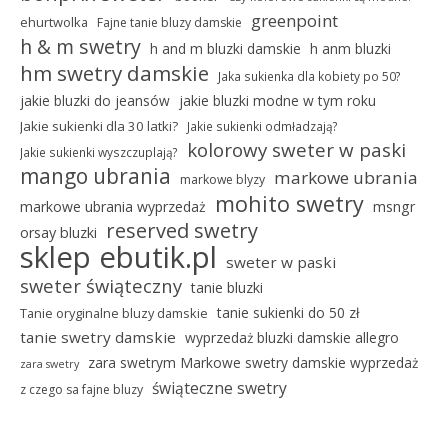
greenpoint
ehurtwolka
Fajne tanie bluzy damskie
h & m swetry
h and m bluzki damskie
h anm bluzki
hm swetry damskie
Jaka sukienka dla kobiety po 50?
jakie bluzki do jeansów
jakie bluzki modne w tym roku
Jakie sukienki dla 30 latki?
Jakie sukienki odmładzają?
kolorowy sweter w paski
Jakie sukienki wyszczuplają?
mango ubrania
markowe ubrania
markowe blyzy
mohito swetry
markowe ubrania wyprzedaż
msngr
reserved swetry
orsay bluzki
sklep ebutik.pl
sweter w paski
sweter świąteczny
tanie bluzki
tanie sukienki do 50 zł
Tanie oryginalne bluzy damskie
tanie swetry damskie
wyprzedaż bluzki damskie allegro
zara swetrym Markowe swetry damskie wyprzedaż
zara swetry
świąteczne swetry
z czego sa fajne bluzy