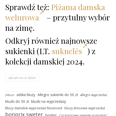
Sprawdź też:
Piżama damska
welurowa
– przytulny wybór
na zimę.
Odkryj również najnowsze
sukienki (LT.
suknelės
) z
kolekcji damskiej 2024.
ubrani na co dzień
addia bluzy
Allegro sukienki do 50 zł
allegro wyprzedaż
24hurt
bluzki do 50 zł
bluzki na wyprzedaży
Bluzy damskie wyprzedaż Reserved
bluzy dresowe wyprzedaż
bonprix sweter
booker
Czy kolorowe sukienki są modne?