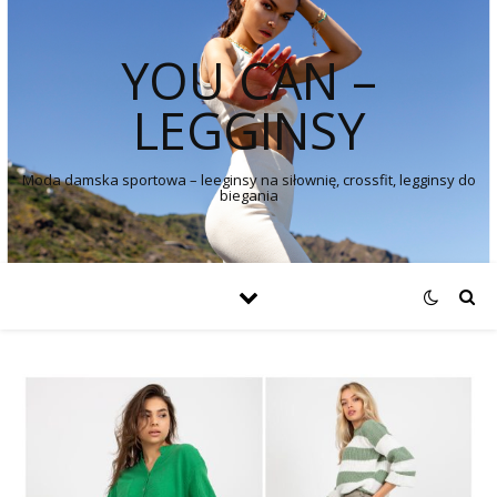
YOU CAN –
LEGGINSY
Moda damska sportowa – leeginsy na siłownię, crossfit, legginsy do
biegania