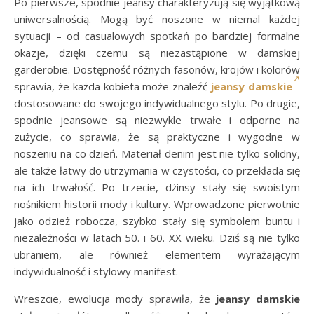
Po pierwsze, spodnie jeansy charakteryzują się wyjątkową
uniwersalnością. Mogą być noszone w niemal każdej
sytuacji – od casualowych spotkań po bardziej formalne
okazje, dzięki czemu są niezastąpione w damskiej
garderobie. Dostępność różnych fasonów, krojów i kolorów
sprawia, że każda kobieta może znaleźć
jeansy damskie
dostosowane do swojego indywidualnego stylu. Po drugie,
spodnie jeansowe są niezwykle trwałe i odporne na
zużycie, co sprawia, że są praktyczne i wygodne w
noszeniu na co dzień. Materiał denim jest nie tylko solidny,
ale także łatwy do utrzymania w czystości, co przekłada się
na ich trwałość. Po trzecie, dżinsy stały się swoistym
nośnikiem historii mody i kultury. Wprowadzone pierwotnie
jako odzież robocza, szybko stały się symbolem buntu i
niezależności w latach 50. i 60. XX wieku. Dziś są nie tylko
ubraniem, ale również elementem wyrażającym
indywidualność i stylowy manifest.
Wreszcie, ewolucja mody sprawiła, że
jeansy damskie