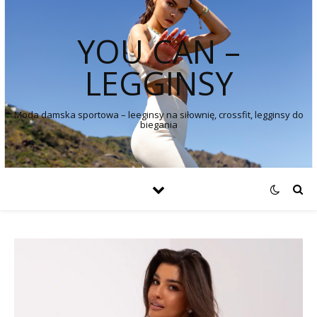
YOU CAN –
LEGGINSY
Moda damska sportowa – leeginsy na siłownię, crossfit, legginsy do
biegania