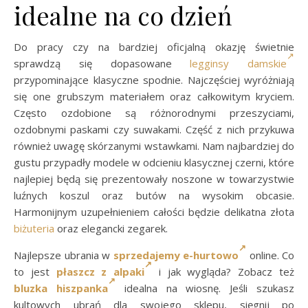
idealne na co dzień
Do pracy czy na bardziej oficjalną okazję świetnie
sprawdzą się dopasowane
legginsy damskie
przypominające klasyczne spodnie. Najczęściej wyróżniają
się one grubszym materiałem oraz całkowitym kryciem.
Często ozdobione są różnorodnymi przeszyciami,
ozdobnymi paskami czy suwakami. Część z nich przykuwa
również uwagę skórzanymi wstawkami. Nam najbardziej do
gustu przypadły modele w odcieniu klasycznej czerni, które
najlepiej będą się prezentowały noszone w towarzystwie
luźnych koszul oraz butów na wysokim obcasie.
Harmonijnym uzupełnieniem całości będzie delikatna złota
biżuteria
oraz elegancki zegarek.
Najlepsze ubrania w
sprzedajemy e-hurtowo
online. Co
to jest
płaszcz z alpaki
i jak wygląda? Zobacz też
bluzka hiszpanka
idealna na wiosnę. Jeśli szukasz
kultowych ubrań dla swojego sklepu, sięgnij po