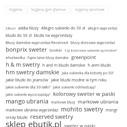
legginsy
legginsy gym glamour
legginsy sportowe
addia bluzy
Allegro sukienki do 50 zł
allegro wyprzedaż
24hurt
bluzki do 50 zł
bluzki na wyprzedaży
Bluzy damskie wyprzedaż Reserved
bluzy dresowe wyprzedaż
bonprix sweter
booker
Czy kolorowe sukienki są modne?
greenpoint
ehurtwolka
Fajne tanie bluzy damskie
h & m swetry
h and m bluzki damskie
h anm bluzki
hm swetry damskie
Jaka sukienka dla kobiety po 50?
jakie bluzki do jeansów
jakie bluzki modne w tym roku
Jakie sukienki dla 30 latki?
Jakie sukienki odmładzają?
kolorowy sweter w paski
Jakie sukienki wyszczuplają?
mango ubrania
markowe ubrania
markowe blyzy
mohito swetry
markowe ubrania wyprzedaż
msngr
reserved swetry
orsay bluzki
sklep ebutik.pl
sweter w paski