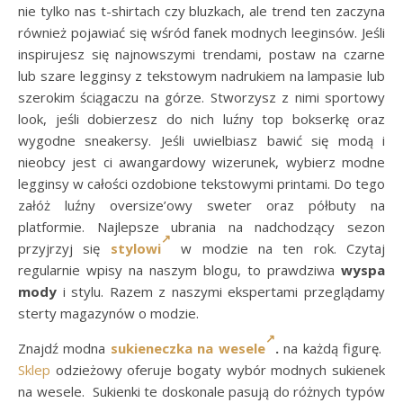
nie tylko nas t-shirtach czy bluzkach, ale trend ten zaczyna
również pojawiać się wśród fanek modnych leeginsów. Jeśli
inspirujesz się najnowszymi trendami, postaw na czarne
lub szare legginsy z tekstowym nadrukiem na lampasie lub
szerokim ściągaczu na górze. Stworzysz z nimi sportowy
look, jeśli dobierzesz do nich luźny top bokserkę oraz
wygodne sneakersy. Jeśli uwielbiasz bawić się modą i
nieobcy jest ci awangardowy wizerunek, wybierz modne
legginsy w całości ozdobione tekstowymi printami. Do tego
załóż luźny oversize’owy sweter oraz półbuty na
platformie. Najlepsze ubrania na nadchodzący sezon
przyjrzyj się
stylowi
w modzie na ten rok. Czytaj
regularnie wpisy na naszym blogu, to prawdziwa
wyspa
mody
i stylu. Razem z naszymi ekspertami przeglądamy
sterty magazynów o modzie.
Znajdź modna
sukieneczka na wesele
.
na każdą figurę.
Sklep
odzieżowy oferuje bogaty wybór modnych sukienek
na wesele. Sukienki te doskonale pasują do różnych typów