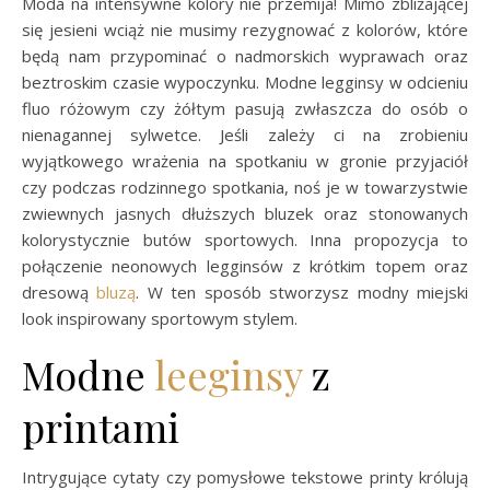
Moda na intensywne kolory nie przemija! Mimo zbliżającej
się jesieni wciąż nie musimy rezygnować z kolorów, które
będą nam przypominać o nadmorskich wyprawach oraz
beztroskim czasie wypoczynku. Modne legginsy w odcieniu
fluo różowym czy żółtym pasują zwłaszcza do osób o
nienagannej sylwetce. Jeśli zależy ci na zrobieniu
wyjątkowego wrażenia na spotkaniu w gronie przyjaciół
czy podczas rodzinnego spotkania, noś je w towarzystwie
zwiewnych jasnych dłuższych bluzek oraz stonowanych
kolorystycznie butów sportowych. Inna propozycja to
połączenie neonowych legginsów z krótkim topem oraz
dresową
bluzą
. W ten sposób stworzysz modny miejski
look inspirowany sportowym stylem.
Modne
leeginsy
z
printami
Intrygujące cytaty czy pomysłowe tekstowe printy królują