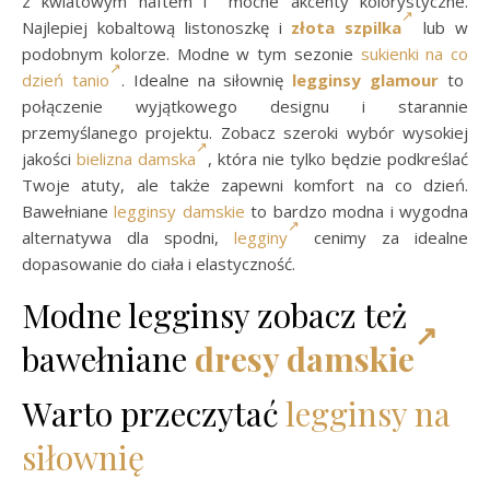
z kwiatowym haftem i mocne akcenty kolorystyczne.
Najlepiej kobaltową listonoszkę i
złota szpilka
lub w
podobnym kolorze. Modne w tym sezonie
sukienki na co
dzień tanio
. Idealne na siłownię
legginsy glamour
to
połączenie wyjątkowego designu i starannie
przemyślanego projektu. Zobacz szeroki wybór wysokiej
jakości
bielizna damska
, która nie tylko będzie podkreślać
Twoje atuty, ale także zapewni komfort na co dzień.
Bawełniane
legginsy damskie
to bardzo modna i wygodna
alternatywa dla spodni,
legginy
cenimy za idealne
dopasowanie do ciała i elastyczność.
Modne legginsy zobacz też
bawełniane
dresy damskie
Warto przeczytać
legginsy na
siłownię