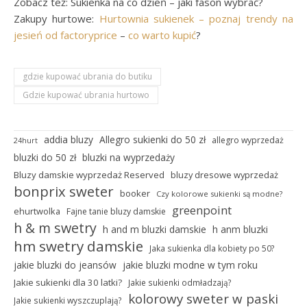
Zobacz też: Sukienka na co dzień – jaki fason wybrać?
Zakupy hurtowe:
Hurtownia sukienek – poznaj trendy na
jesień od factoryprice
–
co warto kupić
?
gdzie kupować ubrania do butiku
Gdzie kupować ubrania hurtowo
addia bluzy
Allegro sukienki do 50 zł
allegro wyprzedaż
24hurt
bluzki do 50 zł
bluzki na wyprzedaży
Bluzy damskie wyprzedaż Reserved
bluzy dresowe wyprzedaż
bonprix sweter
booker
Czy kolorowe sukienki są modne?
greenpoint
ehurtwolka
Fajne tanie bluzy damskie
h & m swetry
h and m bluzki damskie
h anm bluzki
hm swetry damskie
Jaka sukienka dla kobiety po 50?
jakie bluzki do jeansów
jakie bluzki modne w tym roku
Jakie sukienki dla 30 latki?
Jakie sukienki odmładzają?
kolorowy sweter w paski
Jakie sukienki wyszczuplają?