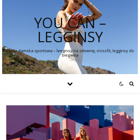
YOU CAN –
LEGGINSY
Moda damska sportowa – leeginsy na siłownię, crossfit, legginsy do
biegania