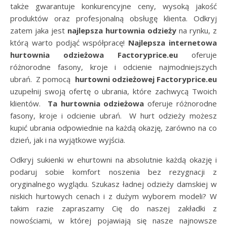
także gwarantuje konkurencyjne ceny, wysoką jakość
produktów oraz profesjonalną obsługę klienta. Odkryj
zatem jaka jest
najlepsza hurtownia odzieży
na rynku, z
którą warto podjąć współpracę!
Najlepsza internetowa
hurtownia odzieżowa Factoryprice.eu
oferuje
różnorodne fasony, kroje i odcienie najmodniejszych
ubrań. Z pomocą
hurtowni odzieżowej Factoryprice.eu
uzupełnij swoją ofertę o ubrania, które zachwycą Twoich
klientów.
Ta hurtownia odzieżowa
oferuje różnorodne
fasony, kroje i odcienie ubrań. W hurt odzieży możesz
kupić ubrania odpowiednie na każdą okazję, zarówno na co
dzień, jak i na wyjątkowe wyjścia.
Odkryj sukienki w ehurtowni na absolutnie każdą okazję i
podaruj sobie komfort noszenia bez rezygnacji z
oryginalnego wyglądu. Szukasz ładnej odzieży damskiej w
niskich hurtowych cenach i z dużym wyborem modeli? W
takim razie zapraszamy Cię do naszej zakładki z
nowościami, w której pojawiają się nasze najnowsze