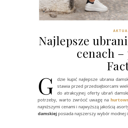
AKTUA
Najlepsze ubran
cenach –
Fac
G
dzie kupić najlepsze ubrania dam
stawia przed przedsiębiorcami wie
do atrakcyjnej oferty ubrań damsk
potrzeby, warto zwrócić uwagę na
hurtow
najniższymi cenami i najwyższą jakością asor
damskiej
posiada najszerszy wybór modnej i w