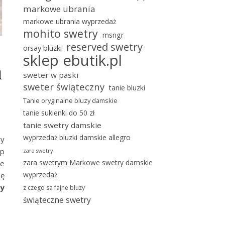
markowe ubrania
markowe ubrania wyprzedaż
mohito swetry
msngr
reserved swetry
orsay bluzki
sklep ebutik.pl
h
sweter w paski
sweter świąteczny
tanie bluzki
Tanie oryginalne bluzy damskie
tanie sukienki do 50 zł
tanie swetry damskie
wyprzedaż bluzki damskie allegro
wy
ęp
zara swetry
zara swetrym Markowe swetry damskie
te
wyprzedaż
ię
ży
z czego sa fajne bluzy
świąteczne swetry