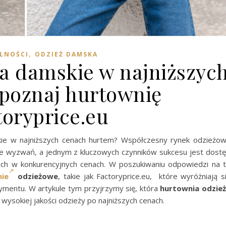
,
LNOŚCI
ODZIEŻ DAMSKA
ia damskie w najniższyc
 poznaj hurtownię
toryprice.eu
skie w najniższych cenach hurtem? Współczesny rynek odzieżo
le wyzwań, a jednym z kluczowych czynników sukcesu jest dost
ich w konkurencyjnych cenach. W poszukiwaniu odpowiedzi na 
nie
odzieżowe
, takie jak Factoryprice.eu, które wyróżniają s
tymentu. W artykule tym przyjrzymy się, która
hurtownia odzie
ysokiej jakości odzieży po najniższych cenach.