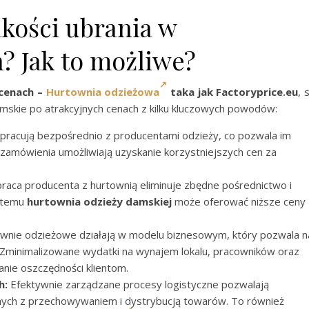
akości ubrania w
? Jak to możliwe?
 cenach –
Hurtownia odzieżowa
taka jak Factoryprice.eu
, 
amskie po atrakcyjnych cenach z kilku kluczowych powodów:
racują bezpośrednio z producentami odzieży, co pozwala im
e zamówienia umożliwiają uzyskanie korzystniejszych cen za
aca producenta z hurtownią eliminuje zbędne pośrednictwo i
i temu
hurtownia odzieży
damskiej
może oferować niższe ceny
wnie odzieżowe działają w modelu biznesowym, który pozwala n
 Zminimalizowane wydatki na wynajem lokalu, pracowników oraz
anie oszczędności klientom.
h:
Efektywnie zarządzane procesy logistyczne pozwalają
nych z przechowywaniem i dystrybucją towarów. To również