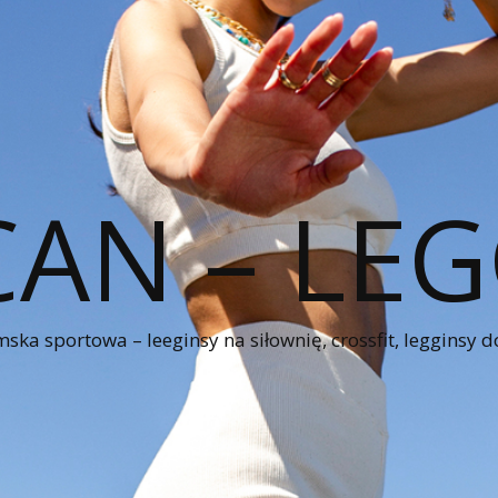
CAN – LEG
ka sportowa – leeginsy na siłownię, crossfit, legginsy d