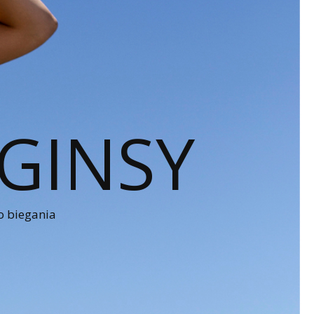
GINSY
o biegania