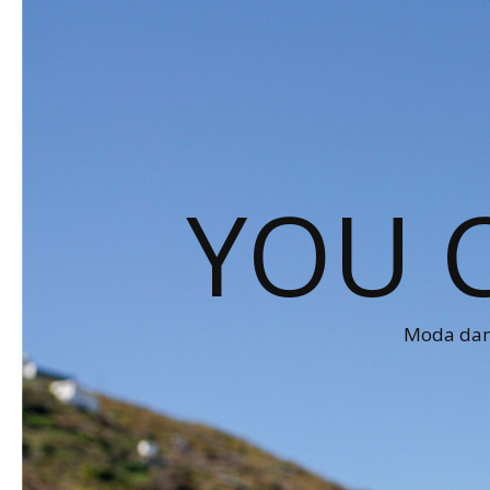
YOU 
Moda dams