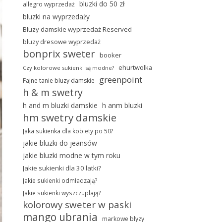
bluzki do 50 zł
allegro wyprzedaż
bluzki na wyprzedaży
Bluzy damskie wyprzedaż Reserved
bluzy dresowe wyprzedaż
bonprix sweter
booker
ehurtwolka
Czy kolorowe sukienki są modne?
greenpoint
Fajne tanie bluzy damskie
h & m swetry
h and m bluzki damskie
h anm bluzki
hm swetry damskie
Jaka sukienka dla kobiety po 50?
jakie bluzki do jeansów
jakie bluzki modne w tym roku
Jakie sukienki dla 30 latki?
Jakie sukienki odmładzają?
Jakie sukienki wyszczuplają?
kolorowy sweter w paski
mango ubrania
markowe blyzy