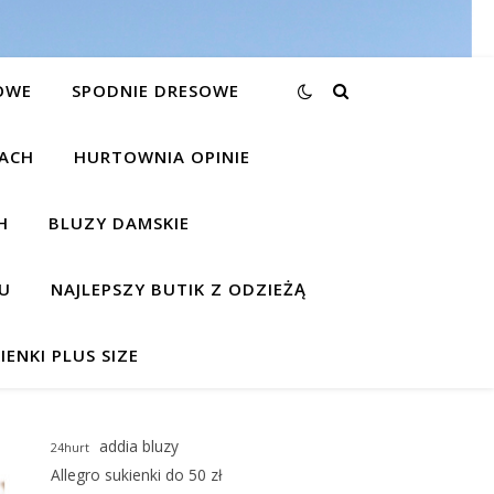
OWE
SPODNIE DRESOWE
KACH
HURTOWNIA OPINIE
H
BLUZY DAMSKIE
U
NAJLEPSZY BUTIK Z ODZIEŻĄ
IENKI PLUS SIZE
addia bluzy
24hurt
Allegro sukienki do 50 zł