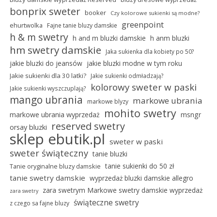
bonprix sweter
booker
Czy kolorowe sukienki są modne?
greenpoint
ehurtwolka
Fajne tanie bluzy damskie
h & m swetry
h and m bluzki damskie
h anm bluzki
hm swetry damskie
Jaka sukienka dla kobiety po 50?
jakie bluzki do jeansów
jakie bluzki modne w tym roku
Jakie sukienki dla 30 latki?
Jakie sukienki odmładzają?
kolorowy sweter w paski
Jakie sukienki wyszczuplają?
mango ubrania
markowe ubrania
markowe blyzy
mohito swetry
markowe ubrania wyprzedaż
msngr
reserved swetry
orsay bluzki
sklep ebutik.pl
sweter w paski
sweter świąteczny
tanie bluzki
tanie sukienki do 50 zł
Tanie oryginalne bluzy damskie
tanie swetry damskie
wyprzedaż bluzki damskie allegro
zara swetrym Markowe swetry damskie wyprzedaż
zara swetry
świąteczne swetry
z czego sa fajne bluzy