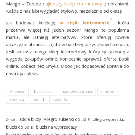
Mango – Zobacz
najlepszy sklep internetowy
z ubraniami.
Każda z nas lubi wyglądać stylowo, niezależnie od okazji.
Jak budować kolekcję
w stylu lentamente
, która
przetrwa więcej niż jeden sezon? Mango to popularna
marka, ale istnieją alternatywy, które oferują równie
atrakcyjne ubrania, często w bardziej przystępnych cenach.
Jeśli szukasz mango sklep internetowy, który łączy modę z
wygodą zakupów online, koniecznie sprawdź ofertę Butik
online. Zobacz też Smyks Mood Jak dopasować ubrania do
nastroju i okazji.
Answear
butik lalala
markowe ubrania
modivo
varlesca
vinted
zalando
addia bluzy
Allegro sukienki do 50 zł
allegro wyprzedaż
24hurt
bluzki do 50 zł
bluzki na wyprzedaży
Bluzy damskie wyprzedaż Reserved
bluzy dresowe wyprzedaż