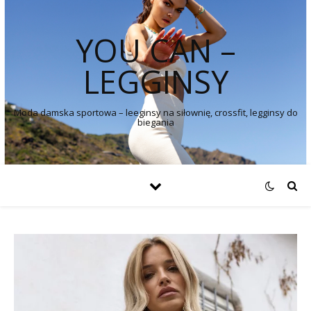
YOU CAN –
LEGGINSY
Moda damska sportowa – leeginsy na siłownię, crossfit, legginsy do
biegania