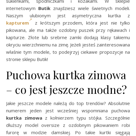
sukienkami, spódniczkami i kozakami. W sklepie
internetowym
Butik
znajdziesz wiele świetnych modeli.
Naszym ulubionym jest asymetryczna kurtka z
kapturem
z krótszym przodem, która jest nie tylko
pikowana, ale ma także ozdobny puszek przy rękawach i
kapturze. Złote lub srebrne zamki dodają klasy takiemu
okryciu wierzchniemu na zimę. Jeżeli jesteś zainteresowana
właśnie tym modele, to podejrzyj ciekawe propozycje na
stronie sklepu Butik!
Puchowa kurtka zimowa
– co jest jeszcze modne?
Jakie jeszcze modele należą do top trendów? Absolutnie
numerem jeden jest wcześniej wspomniana puchowa
kurtka zimowa
z kołnierzem typu stójka. Szczególnie
dłuższy model oversize z ozdobnym pikowaniem robi
furorę w modzie damskiej. Po takie kurtki sięgają