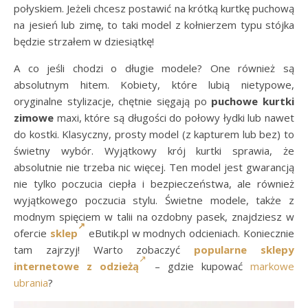
połyskiem. Jeżeli chcesz postawić na krótką kurtkę puchową
na jesień lub zimę, to taki model z kołnierzem typu stójka
będzie strzałem w dziesiątkę!
A co jeśli chodzi o długie modele? One również są
absolutnym hitem. Kobiety, które lubią nietypowe,
oryginalne stylizacje, chętnie sięgają po
puchowe kurtki
zimowe
maxi, które są długości do połowy łydki lub nawet
do kostki. Klasyczny, prosty model (z kapturem lub bez) to
świetny wybór. Wyjątkowy krój kurtki sprawia, że
absolutnie nie trzeba nic więcej. Ten model jest gwarancją
nie tylko poczucia ciepła i bezpieczeństwa, ale również
wyjątkowego poczucia stylu. Świetne modele, także z
modnym spięciem w talii na ozdobny pasek, znajdziesz w
ofercie
sklep
eButik.pl w modnych odcieniach. Koniecznie
tam zajrzyj! Warto zobaczyć
popularne sklepy
internetowe z odzieżą
– gdzie kupować
markowe
ubrania
?