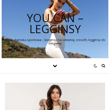
YOU CAN –
LEGGINSY
Moda damska sportowa – leeginsy na siłownię, crossfit, legginsy do
biegania