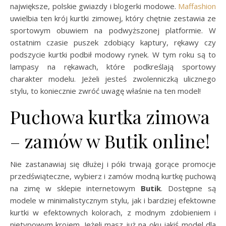
największe, polskie gwiazdy i blogerki modowe.
Maffashion
uwielbia ten krój kurtki zimowej, który chętnie zestawia ze
sportowym obuwiem na podwyższonej platformie. W
ostatnim czasie puszek zdobiący kaptury, rękawy czy
podszycie kurtki podbił modowy rynek. W tym roku są to
lampasy na rękawach, które podkreślają sportowy
charakter modelu. Jeżeli jesteś zwolenniczką ulicznego
stylu, to koniecznie zwróć uwagę właśnie na ten model!
Puchowa kurtka zimowa
– zamów w Butik online!
Nie zastanawiaj się dłużej i póki trwają gorące promocje
przedświąteczne, wybierz i zamów modną kurtkę puchową
na zimę w sklepie internetowym
Butik
. Dostępne są
modele w minimalistycznym stylu, jak i bardziej efektowne
kurtki w efektownych kolorach, z modnym zdobieniem i
nietypowym krojem. Jeżeli masz już na oku jakiś model dla