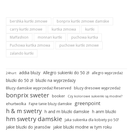
bershka kurtki zimowe
bonprix kurtki zimowe damskie
carry kurtki zimowe
kurtka zimowa
kurtki
Maffashion
monnari kurtki
puchowa kurtka
Puchowa kurtka zimowa
puchowe kurtki zimowe
zalando kurtki
addia bluzy
Allegro sukienki do 50 zł
allegro wyprzedaż
24hurt
bluzki do 50 zł
bluzki na wyprzedaży
Bluzy damskie wyprzedaż Reserved
bluzy dresowe wyprzedaż
bonprix sweter
booker
Czy kolorowe sukienki są modne?
greenpoint
ehurtwolka
Fajne tanie bluzy damskie
h & m swetry
h and m bluzki damskie
h anm bluzki
hm swetry damskie
Jaka sukienka dla kobiety po 50?
jakie bluzki do jeansów
jakie bluzki modne w tym roku