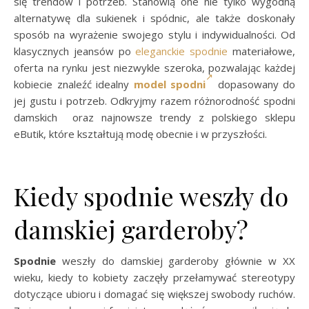
się trendów i potrzeb. Stanowią one nie tylko wygodną
alternatywę dla sukienek i spódnic, ale także doskonały
sposób na wyrażenie swojego stylu i indywidualności. Od
klasycznych jeansów po
eleganckie spodnie
materiałowe,
oferta na rynku jest niezwykle szeroka, pozwalając każdej
kobiecie znaleźć idealny
model spodni
dopasowany do
jej gustu i potrzeb. Odkryjmy razem różnorodność spodni
damskich oraz najnowsze trendy z polskiego sklepu
eButik, które kształtują modę obecnie i w przyszłości.
Kiedy spodnie weszły do
damskiej garderoby?
Spodnie
weszły do damskiej garderoby głównie w XX
wieku, kiedy to kobiety zaczęły przełamywać stereotypy
dotyczące ubioru i domagać się większej swobody ruchów.