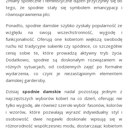
Zmiany społeczne i feministyczne dążeń przyczyniły się do
tego, że spodnie stały się symbolem emancypacji i
równouprawnienia płci.
Ponadto, spodnie damskie szybko zyskały popularność ze
względu na swoją wszechstronność, wygodę i
funkcjonalność. Oferują one kobietom większą swobodę
ruchu niż tradycyjne sukienki czy spódnice, co szczególnie
cenią sobie te, które prowadzą aktywny tryb życia.
Dodatkowo, spodnie są doskonałym rozwiązaniem w
różnych sytuacjach, od codziennych zajęć po formalne
wydarzenia, co czyni je niezastąpionym elementem
damskiej garderoby.
Dzisiaj
spodnie damskie
nadal pozostają jednym z
najczęstszych wyborów kobiet na co dzień, oferując nie
tylko wygodę, ale również szeroki wybór fasonów, kolorów
i wzorów, które pozwalają wyrazić indywidualny styl i
osobowość. dwie nogawki doskonale wpisują się w
różnorodność współczesnej mody, dostarczając kobietom