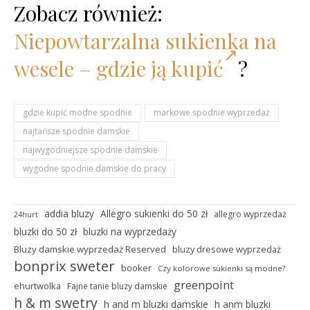
Zobacz również:
Niepowtarzalna sukienka na
wesele – gdzie ją kupić
?
gdzie kupić modne spodnie
markowe spodnie wyprzedaż
najtańsze spodnie damskie
najwygodniejsze spodnie damskie
wygodne spodnie damskie do pracy
addia bluzy
Allegro sukienki do 50 zł
allegro wyprzedaż
24hurt
bluzki do 50 zł
bluzki na wyprzedaży
Bluzy damskie wyprzedaż Reserved
bluzy dresowe wyprzedaż
bonprix sweter
booker
Czy kolorowe sukienki są modne?
greenpoint
ehurtwolka
Fajne tanie bluzy damskie
h & m swetry
h and m bluzki damskie
h anm bluzki