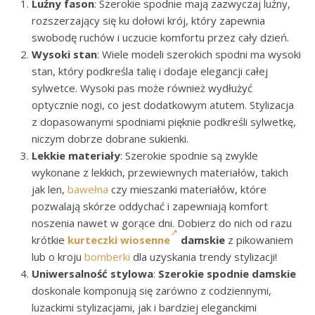
Luźny fason
: Szerokie spodnie mają zazwyczaj luźny,
rozszerzający się ku dołowi krój, który zapewnia
swobodę ruchów i uczucie komfortu przez cały dzień.
Wysoki stan
: Wiele modeli szerokich spodni ma wysoki
stan, który podkreśla talię i dodaje elegancji całej
sylwetce. Wysoki pas może również wydłużyć
optycznie nogi, co jest dodatkowym atutem. Stylizacja
z dopasowanymi spodniami pięknie podkreśli sylwetkę,
niczym dobrze dobrane sukienki.
Lekkie materiały
: Szerokie spodnie są zwykle
wykonane z lekkich, przewiewnych materiałów, takich
jak len,
bawełna
czy mieszanki materiałów, które
pozwalają skórze oddychać i zapewniają komfort
noszenia nawet w gorące dni. Dobierz do nich od razu
krótkie
kurteczki wiosenne
damskie
z pikowaniem
lub o kroju
bomberki
dla uzyskania trendy stylizacji!
Uniwersalność stylowa
:
Szerokie spodnie damskie
doskonale komponują się zarówno z codziennymi,
luzackimi stylizacjami, jak i bardziej eleganckimi