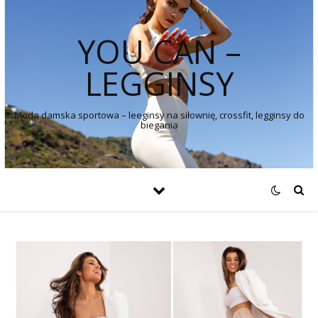
YOU CAN –
LEGGINSY
Moda damska sportowa – leeginsy na siłownię, crossfit, legginsy do
biegania