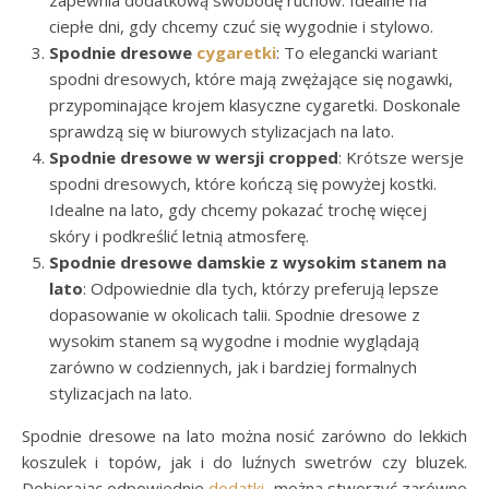
zapewnia dodatkową swobodę ruchów. Idealne na
ciepłe dni, gdy chcemy czuć się wygodnie i stylowo.
Spodnie dresowe
cygaretki
: To elegancki wariant
spodni dresowych, które mają zwężające się nogawki,
przypominające krojem klasyczne cygaretki. Doskonale
sprawdzą się w biurowych stylizacjach na lato.
Spodnie dresowe w wersji cropped
: Krótsze wersje
spodni dresowych, które kończą się powyżej kostki.
Idealne na lato, gdy chcemy pokazać trochę więcej
skóry i podkreślić letnią atmosferę.
Spodnie dresowe damskie z wysokim stanem na
lato
: Odpowiednie dla tych, którzy preferują lepsze
dopasowanie w okolicach talii. Spodnie dresowe z
wysokim stanem są wygodne i modnie wyglądają
zarówno w codziennych, jak i bardziej formalnych
stylizacjach na lato.
Spodnie dresowe na lato można nosić zarówno do lekkich
koszulek i topów, jak i do luźnych swetrów czy bluzek.
Dobierając odpowiednie
dodatki
, można stworzyć zarówno