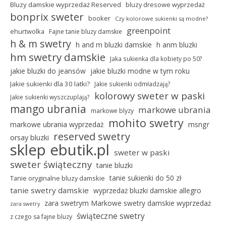
Bluzy damskie wyprzedaż Reserved
bluzy dresowe wyprzedaż
bonprix sweter
booker
Czy kolorowe sukienki są modne?
greenpoint
ehurtwolka
Fajne tanie bluzy damskie
h & m swetry
h and m bluzki damskie
h anm bluzki
hm swetry damskie
Jaka sukienka dla kobiety po 50?
jakie bluzki do jeansów
jakie bluzki modne w tym roku
Jakie sukienki dla 30 latki?
Jakie sukienki odmładzają?
kolorowy sweter w paski
Jakie sukienki wyszczuplają?
mango ubrania
markowe ubrania
markowe blyzy
mohito swetry
markowe ubrania wyprzedaż
msngr
reserved swetry
orsay bluzki
sklep ebutik.pl
sweter w paski
sweter świąteczny
tanie bluzki
tanie sukienki do 50 zł
Tanie oryginalne bluzy damskie
tanie swetry damskie
wyprzedaż bluzki damskie allegro
zara swetrym Markowe swetry damskie wyprzedaż
zara swetry
świąteczne swetry
z czego sa fajne bluzy