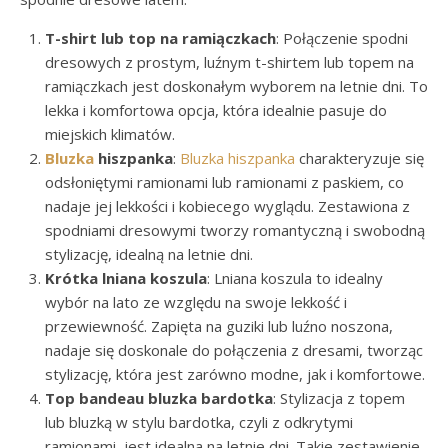
T-shirt lub top na ramiączkach
: Połączenie spodni
dresowych z prostym, luźnym t-shirtem lub topem na
ramiączkach jest doskonałym wyborem na letnie dni. To
lekka i komfortowa opcja, która idealnie pasuje do
miejskich klimatów.
Bluzka
hiszpanka
:
Bluzka hiszpanka
charakteryzuje się
odsłoniętymi ramionami lub ramionami z paskiem, co
nadaje jej lekkości i kobiecego wyglądu. Zestawiona z
spodniami dresowymi tworzy romantyczną i swobodną
stylizację, idealną na letnie dni.
Krótka lniana koszula
: Lniana koszula to idealny
wybór na lato ze względu na swoje lekkość i
przewiewność. Zapięta na guziki lub luźno noszona,
nadaje się doskonale do połączenia z dresami, tworząc
stylizację, która jest zarówno modne, jak i komfortowe.
Top bandeau bluzka bardotka
: Stylizacja z topem
lub bluzką w stylu bardotka, czyli z odkrytymi
ramionami, jest idealna na letnie dni. Takie zestawienie