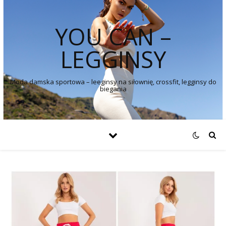
YOU CAN –
LEGGINSY
Moda damska sportowa – leeginsy na siłownię, crossfit, legginsy do
biegania