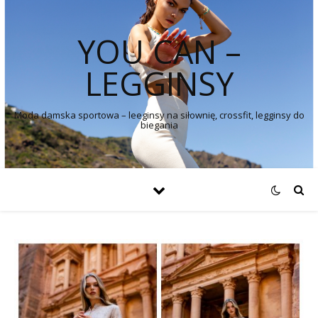
YOU CAN –
LEGGINSY
Moda damska sportowa – leeginsy na siłownię, crossfit, legginsy do
biegania