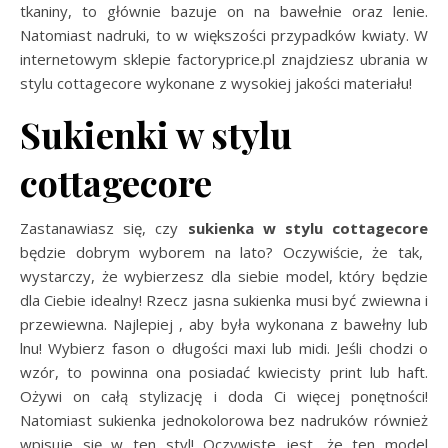
tkaniny, to głównie bazuje on na bawełnie oraz lenie.
Natomiast nadruki, to w większości przypadków kwiaty. W
internetowym sklepie factoryprice.pl znajdziesz ubrania w
stylu cottagecore wykonane z wysokiej jakości materiału!
Sukienki w stylu
cottagecore
Zastanawiasz się, czy
sukienka w stylu cottagecore
będzie dobrym wyborem na lato? Oczywiście, że tak,
wystarczy, że wybierzesz dla siebie model, który będzie
dla Ciebie idealny! Rzecz jasna sukienka musi być zwiewna i
przewiewna. Najlepiej , aby była wykonana z bawełny lub
lnu! Wybierz fason o długości maxi lub midi. Jeśli chodzi o
wzór, to powinna ona posiadać kwiecisty print lub haft.
Ożywi on całą stylizację i doda Ci więcej ponętności!
Natomiast sukienka jednokolorowa bez nadruków również
wpisuje się w ten styl! Oczywiste jest, że ten model