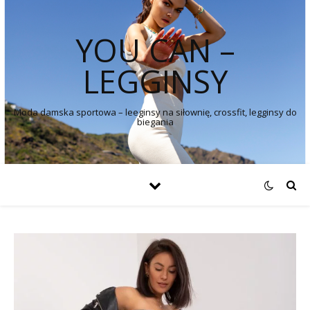
YOU CAN –
LEGGINSY
Moda damska sportowa – leeginsy na siłownię, crossfit, legginsy do
biegania