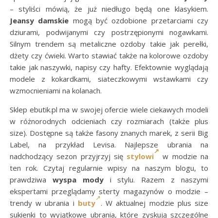
– styliści mówią, że już niedługo będą one klasykiem.
Jeansy damskie
mogą być ozdobione przetarciami czy
dziurami, podwijanymi czy postrzępionymi nogawkami.
Silnym trendem są metaliczne ozdoby takie jak perełki,
dżety czy ćwieki. Warto stawiać także na kolorowe ozdoby
takie jak naszywki, napisy czy hafty. Efektownie wyglądają
modele z kokardkami, siateczkowymi wstawkami czy
wzmocnieniami na kolanach.
Sklep ebutik.pl ma w swojej ofercie wiele ciekawych modeli
w różnorodnych odcieniach czy rozmiarach (także plus
size). Dostępne są także fasony znanych marek, z serii Big
Label, na przykład Levisa. Najlepsze ubrania na
nadchodzący sezon przyjrzyj się
stylowi
w modzie na
ten rok. Czytaj regularnie wpisy na naszym blogu, to
prawdziwa
wyspa mody
i stylu. Razem z naszymi
ekspertami przeglądamy sterty magazynów o modzie –
trendy w ubrania i
buty
. W aktualnej modzie plus size
sukienki to wyjątkowe ubrania, które zyskują szczególne