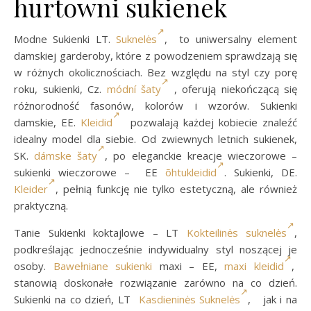
hurtowni sukienek
Modne Sukienki LT.
Suknelės
, to uniwersalny element
damskiej garderoby, które z powodzeniem sprawdzają się
w różnych okolicznościach. Bez względu na styl czy porę
roku, sukienki, Cz.
módní šaty
, oferują niekończącą się
różnorodność fasonów, kolorów i wzorów. Sukienki
damskie, EE.
Kleidid
pozwalają każdej kobiecie znaleźć
idealny model dla siebie. Od zwiewnych letnich sukienek,
SK.
dámske šaty
, po eleganckie kreacje wieczorowe –
sukienki wieczorowe – EE
õhtukleidid
. Sukienki, DE.
Kleider
, pełnią funkcję nie tylko estetyczną, ale również
praktyczną.
Tanie Sukienki koktajlowe – LT
Kokteilinės suknelės
,
podkreślając jednocześnie indywidualny styl noszącej je
osoby.
Bawełniane sukienki
maxi – EE,
maxi kleidid
,
stanowią doskonałe rozwiązanie zarówno na co dzień.
Sukienki na co dzień, LT
Kasdieninės Suknelės
, jak i na