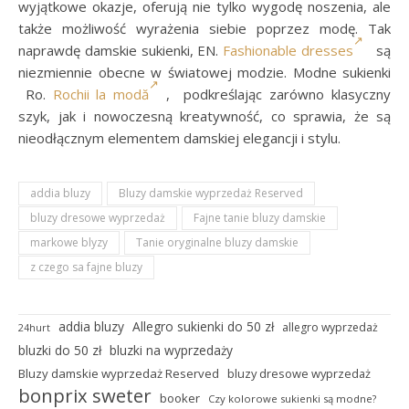
wyjątkowe okazje, oferują nie tylko wygodę noszenia, ale
także możliwość wyrażenia siebie poprzez modę. Tak
naprawdę damskie sukienki, EN.
Fashionable dresses
są
niezmiennie obecne w światowej modzie. Modne sukienki
Ro.
Rochii la modă
, podkreślając zarówno klasyczny
szyk, jak i nowoczesną kreatywność, co sprawia, że są
nieodłącznym elementem damskiej elegancji i stylu.
addia bluzy
Bluzy damskie wyprzedaż Reserved
bluzy dresowe wyprzedaż
Fajne tanie bluzy damskie
markowe blyzy
Tanie oryginalne bluzy damskie
z czego sa fajne bluzy
addia bluzy
Allegro sukienki do 50 zł
allegro wyprzedaż
24hurt
bluzki do 50 zł
bluzki na wyprzedaży
Bluzy damskie wyprzedaż Reserved
bluzy dresowe wyprzedaż
bonprix sweter
booker
Czy kolorowe sukienki są modne?