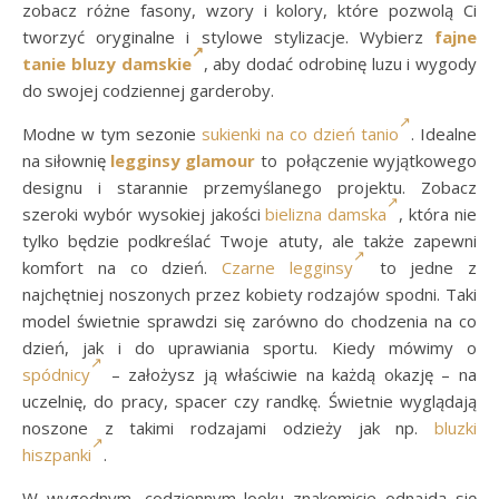
zobacz różne fasony, wzory i kolory, które pozwolą Ci
tworzyć oryginalne i stylowe stylizacje. Wybierz
fajne
tanie bluzy damskie
, aby dodać odrobinę luzu i wygody
do swojej codziennej garderoby.
Modne w tym sezonie
sukienki na co dzień tanio
. Idealne
na siłownię
legginsy glamour
to połączenie wyjątkowego
designu i starannie przemyślanego projektu. Zobacz
szeroki wybór wysokiej jakości
bielizna damska
, która nie
tylko będzie podkreślać Twoje atuty, ale także zapewni
komfort na co dzień.
Czarne legginsy
to jedne z
najchętniej noszonych przez kobiety rodzajów spodni. Taki
model świetnie sprawdzi się zarówno do chodzenia na co
dzień, jak i do uprawiania sportu. Kiedy mówimy o
spódnicy
– założysz ją właściwie na każdą okazję – na
uczelnię, do pracy, spacer czy randkę. Świetnie wyglądają
noszone z takimi rodzajami odzieży jak np.
bluzki
hiszpanki
.
W wygodnym, codziennym looku znakomicie odnajdą się