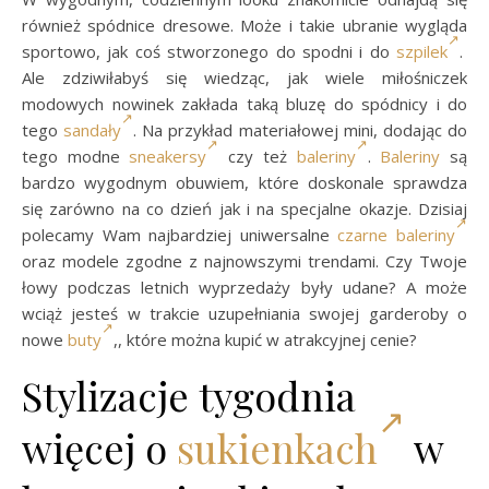
również spódnice dresowe. Może i takie ubranie wygląda
sportowo, jak coś stworzonego do spodni i do
szpilek
.
Ale zdziwiłabyś się wiedząc, jak wiele miłośniczek
modowych nowinek zakłada taką bluzę do spódnicy i do
tego
sandały
. Na przykład materiałowej mini, dodając do
tego modne
sneakersy
czy też
baleriny
.
Baleriny
są
bardzo wygodnym obuwiem, które doskonale sprawdza
się zarówno na co dzień jak i na specjalne okazje. Dzisiaj
polecamy Wam najbardziej uniwersalne
czarne baleriny
oraz modele zgodne z najnowszymi trendami. Czy Twoje
łowy podczas letnich wyprzedaży były udane? A może
wciąż jesteś w trakcie uzupełniania swojej garderoby o
nowe
buty
,, które można kupić w atrakcyjnej cenie?
Stylizacje tygodnia
więcej o
sukienkach
w