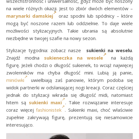
wszechstronność i uniwersalność, gdyż może być noszony
na wiele różnych okazji. Jest to zbiór dwóch elementów –
marynarki damskiej
oraz spodni lub spódnicy – które
mogą być noszone razem lub oddzielnie. To daje wiele
możliwości stylizacyjnych. Takie ubrania są absolutnie
niezbędne w twojej szafie na nowy sezon.
Stylizacje tygodnia: zobacz nasze
sukienki na weselu
.
Znajdź modna
sukieneczka na wesele
na każdą
figurę. Jeżeli chodzi o długość sukienek, to wciąż najwięcej
zwolenników ma chyba długość mini. Lubią ją panie,
miniówki
uwielbiają zaś panowie, którym podoba się
widok partnerki w odsłaniającej nogi kreacji. Coraz częściej
jednak do stylizacji wkrada się długość midi, natomiast
hitem są
sukienki maxi
. Takie rozwiązanie interesuje
coraz więcej
fashionistek
. Sukienki maxi, choć właściwie
zupełnie zakrywają figurę, prezentują się niesamowicie
interesująco.