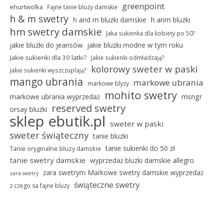
greenpoint
ehurtwolka
Fajne tanie bluzy damskie
h & m swetry
h and m bluzki damskie
h anm bluzki
hm swetry damskie
Jaka sukienka dla kobiety po 50?
jakie bluzki do jeansów
jakie bluzki modne w tym roku
Jakie sukienki dla 30 latki?
Jakie sukienki odmładzają?
kolorowy sweter w paski
Jakie sukienki wyszczuplają?
mango ubrania
markowe ubrania
markowe blyzy
mohito swetry
markowe ubrania wyprzedaż
msngr
reserved swetry
orsay bluzki
sklep ebutik.pl
sweter w paski
sweter świąteczny
tanie bluzki
tanie sukienki do 50 zł
Tanie oryginalne bluzy damskie
tanie swetry damskie
wyprzedaż bluzki damskie allegro
zara swetrym Markowe swetry damskie wyprzedaż
zara swetry
świąteczne swetry
z czego sa fajne bluzy