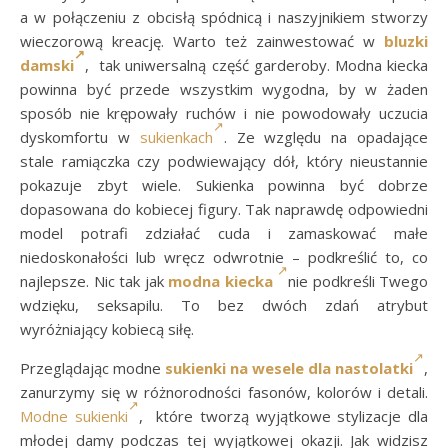
a w połączeniu z obcisłą spódnicą i naszyjnikiem stworzy
wieczorową kreację. Warto też zainwestować w
bluzki
damski
, tak uniwersalną część garderoby. Modna kiecka
powinna być przede wszystkim wygodna, by w żaden
sposób nie krępowały ruchów i nie powodowały uczucia
dyskomfortu w
sukienkach
. Ze względu na opadające
stale ramiączka czy podwiewający dół, który nieustannie
pokazuje zbyt wiele. Sukienka powinna być dobrze
dopasowana do kobiecej figury. Tak naprawdę odpowiedni
model potrafi zdziałać cuda i zamaskować małe
niedoskonałości lub wręcz odwrotnie – podkreślić to, co
najlepsze. Nic tak jak
modna kiecka
nie podkreśli Twego
wdzięku, seksapilu. To bez dwóch zdań atrybut
wyróżniający kobiecą siłę.
Przeglądając modne
sukienki na wesele dla nastolatki
,
zanurzymy się w różnorodności fasonów, kolorów i detali.
Modne sukienki
, które tworzą wyjątkowe stylizacje dla
młodej damy podczas tej wyjątkowej okazji. Jak widzisz