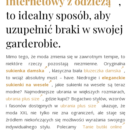
internetowy z odzieżą
,
to idealny sposób, aby
uzupełnić braki w swojej
garderobie.
Mimo tego, że moda zmienia się w zawrotnym tempie, to
niektóre rzeczy pozostają niezmienne. Oryginalna
sukienka damska
, klasyczna biała
bluzeczka damska
,
to wciąż absolutny must – have. Niedrogie i
eleganckie
sukienki na wesele
, j
akie sukienki na wesele są teraz
modne? Najmodniejsze ubrania w większych rozmiarach,
ubrania plus size
, gdzie kupić? Bogactwo stylów, wzorów
i fasonów dostępnych w
ubrania plus size
ukazuje, że
moda XXL nie tylko nie zna ograniczeń, ale staje się
źródłem niekończących się możliwości wyrażania swojego
indywidualnego stylu. Polecamy
Tanie butiki online