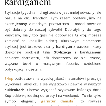
kardiganem
Stylizacje tygodnia – drugi zestaw jest mniej odważny, ale
bazuje na kilku trendach. Tym razem postawiłyśmy na
szare
jeansy
z modnymi przetarciami – model powinien
być dobrany do naszej sylwetki. Dobrałyśmy do tego
klasyczny, biały top (jeśli nie odpowiada Ci krój, możesz
zamienić na koszulkę t-shirt). Kluczowym elementem
stylizacji jest brązowo-czarny
kardigan
z paskiem, który
doskonale podkreśli talię.
Stylizacja z kardiganem
nabierze charakteru, jeśli dobierzemy do niej czarne,
wiązane botki o masywnym fasonie, ozdobione
połyskującymi dżetami.
Sklep
butik stawia na wysoką jakość materiałów i precyzję
wykonania, abyś czuła się wyjątkowo i pewnie w naszych
sukienkach
. Chcesz wyglądać szykownie każdego dnia?
Kup sukienkę idealną do pracy i na weekend. To nie tylko
symbol elegancji,
garnitur damski
to również