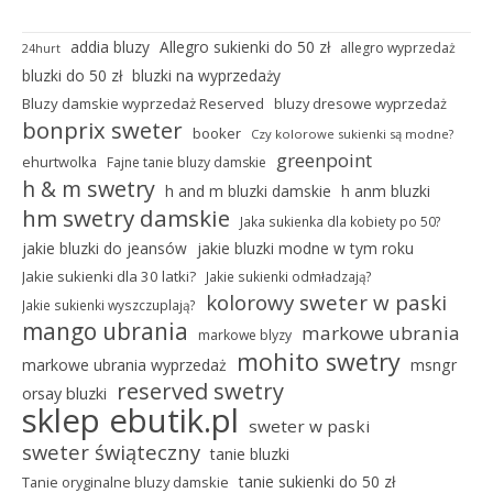
addia bluzy
Allegro sukienki do 50 zł
allegro wyprzedaż
24hurt
bluzki do 50 zł
bluzki na wyprzedaży
Bluzy damskie wyprzedaż Reserved
bluzy dresowe wyprzedaż
bonprix sweter
booker
Czy kolorowe sukienki są modne?
greenpoint
ehurtwolka
Fajne tanie bluzy damskie
h & m swetry
h and m bluzki damskie
h anm bluzki
hm swetry damskie
Jaka sukienka dla kobiety po 50?
jakie bluzki do jeansów
jakie bluzki modne w tym roku
Jakie sukienki dla 30 latki?
Jakie sukienki odmładzają?
kolorowy sweter w paski
Jakie sukienki wyszczuplają?
mango ubrania
markowe ubrania
markowe blyzy
mohito swetry
markowe ubrania wyprzedaż
msngr
reserved swetry
orsay bluzki
sklep ebutik.pl
sweter w paski
sweter świąteczny
tanie bluzki
tanie sukienki do 50 zł
Tanie oryginalne bluzy damskie