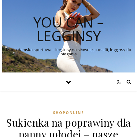
YOU CAN –
LEGGINSY
Moda damska sportowa – leeginsy na siłownię, crossfit, legginsy do
biegania
SHOPONLINE
Sukienka na poprawiny dla
panny młodej – nasze