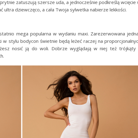
 sprytnie zatuszują szersze uda, a jednocześnie podkreślą wcięcie
ć ultra dziewczęco, a cała Twoja sylwetka nabierze lekkości.
 ostatnio mega popularna w wydaniu maxi. Zarezerwowana jedn
enki w stylu bodycon świetnie będą leżeć raczej na proporcjonalny
możesz nosić ją do woli. Dobrze wyglądają w niej też trójkąty
h.