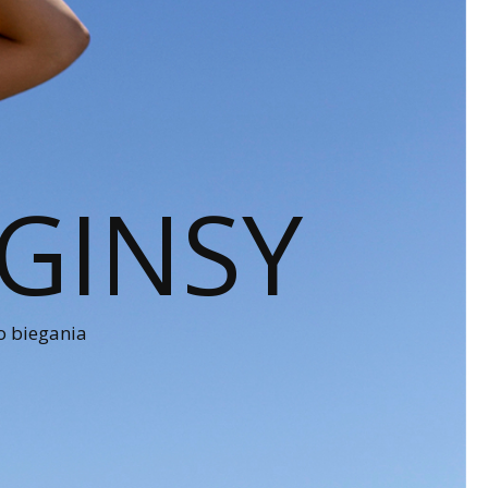
GINSY
o biegania