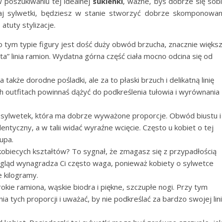
 poszukiwaniu tej idealnej
sukienki
, ważne, byś dobrze się sob
zaj sylwetki, będziesz w stanie stworzyć dobrze skomponowa
atuty stylizacje.
ym typie figury jest dość duży obwód brzucha, znacznie więks
ta” linia ramion. Wydatna górna część ciała mocno odcina się od
a także dorodne pośladki, ale za to płaski brzuch i delikatną linię
h outfitach powinnaś dążyć do podkreślenia tułowia i wyrównania
h sylwetek, która ma dobrze wyważone proporcje. Obwód biustu i
ntyczny, a w talii widać wyraźne wcięcie. Często u kobiet o tej
upa.
obiecych kształtów? To sygnał, że zmagasz się z przypadłością
 wygląd wynagradza Ci często waga, ponieważ kobiety o sylwetce
 kilogramy.
kie ramiona, wąskie biodra i piękne, szczupłe nogi. Przy tym
 tych proporcji i uważać, by nie podkreślać za bardzo swojej lini