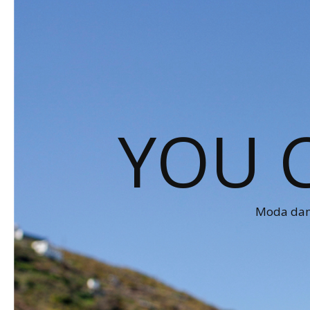
YOU 
Moda dams