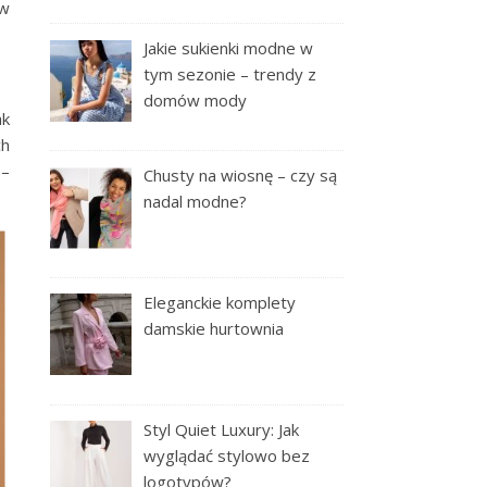
 w
Jakie sukienki modne w
tym sezonie – trendy z
domów mody
ak
ch
 –
Chusty na wiosnę – czy są
nadal modne?
Eleganckie komplety
damskie hurtownia
Styl Quiet Luxury: Jak
wyglądać stylowo bez
logotypów?