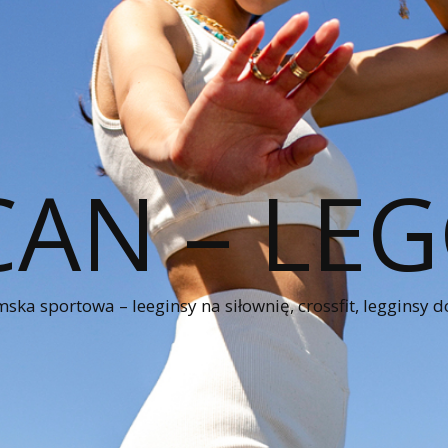
CAN – LEG
ka sportowa – leeginsy na siłownię, crossfit, legginsy d