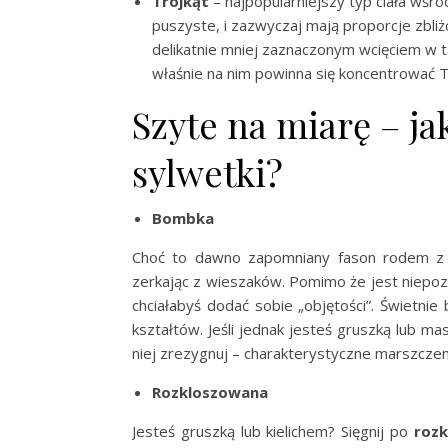
Trójkąt
– najpopularniejszy typ ciała wśró
puszyste, i zazwyczaj mają proporcje zbliż
delikatnie mniej zaznaczonym wcięciem w t
właśnie na nim powinna się koncentrować 
Szyte na miarę – ja
sylwetki?
Bombka
Choć to dawno zapomniany fason rodem z l
zerkając z wieszaków. Pomimo że jest niepozo
chciałabyś dodać sobie „objętości”. Świetnie
kształtów. Jeśli jednak jesteś gruszką lub m
niej zrezygnuj – charakterystyczne marszczeni
Rozkloszowana
Jesteś gruszką lub kielichem? Sięgnij po
rozk