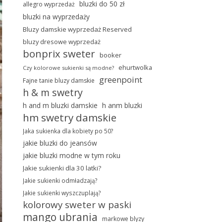
bluzki do 50 zł
allegro wyprzedaż
bluzki na wyprzedaży
Bluzy damskie wyprzedaż Reserved
bluzy dresowe wyprzedaż
bonprix sweter
booker
ehurtwolka
Czy kolorowe sukienki są modne?
greenpoint
Fajne tanie bluzy damskie
h & m swetry
h and m bluzki damskie
h anm bluzki
hm swetry damskie
Jaka sukienka dla kobiety po 50?
jakie bluzki do jeansów
jakie bluzki modne w tym roku
Jakie sukienki dla 30 latki?
Jakie sukienki odmładzają?
Jakie sukienki wyszczuplają?
kolorowy sweter w paski
mango ubrania
markowe blyzy