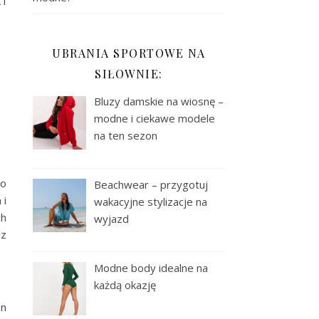
 i
UBRANIA SPORTOWE NA
SIŁOWNIE:
Bluzy damskie na wiosnę –
modne i ciekawe modele
na ten sezon
ło
Beachwear – przygotuj
 i
wakacyjne stylizacje na
ch
wyjazd
 z
Modne body idealne na
każdą okazję
in