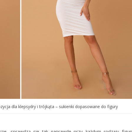
zycja dla klepsydry i trójkąta – sukienki dopasowane do figury
 size, sprawdzą się tak naprawdę przy każdym rodzaju figur