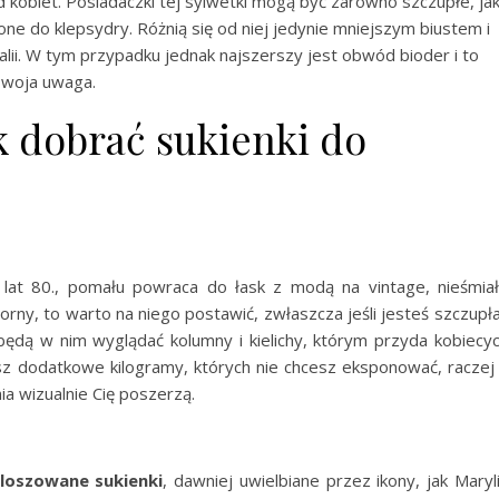
d kobiet. Posiadaczki tej sylwetki mogą być zarówno szczupłe, jak
one do klepsydry. Różnią się od niej jedynie mniejszym biustem i
alii. W tym przypadku jednak najszerszy jest obwód bioder i to
Twoja uwaga.
k dobrać sukienki do
at 80., pomału powraca do łask z modą na vintage, nieśmia
rny, to warto na niego postawić, zwłaszcza jeśli jesteś szczupła
 będą w nim wyglądać kolumny i kielichy, którym przyda kobiecy
asz dodatkowe kilogramy, których nie chcesz eksponować, raczej
a wizualnie Cię poszerzą.
loszowane sukienki
, dawniej uwielbiane przez ikony, jak Maryl