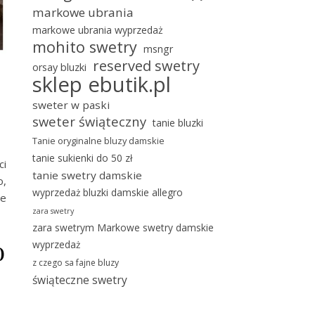
markowe ubrania
markowe ubrania wyprzedaż
mohito swetry
msngr
reserved swetry
orsay bluzki
sklep ebutik.pl
sweter w paski
sweter świąteczny
tanie bluzki
Tanie oryginalne bluzy damskie
tanie sukienki do 50 zł
ci
tanie swetry damskie
o,
wyprzedaż bluzki damskie allegro
je
zara swetry
zara swetrym Markowe swetry damskie
o
wyprzedaż
z czego sa fajne bluzy
świąteczne swetry