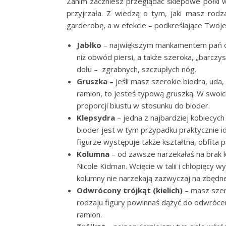
Zanim zaczniesz przeglądać sklepowe półki w
przyjrzała. Z wiedzą o tym, jaki masz rod
garderobę, a w efekcie – podkreślające Twoje 
Jabłko
– największym mankamentem pań o t
niż obwód piersi, a także szeroka, „barczys
dołu – zgrabnych, szczupłych nóg.
Gruszka
– jeśli masz szerokie biodra, uda, 
ramion, to jesteś typową gruszką. W swoic
proporcji biustu w stosunku do bioder.
Klepsydra
– jedna z najbardziej kobiecyc
bioder jest w tym przypadku praktycznie ide
figurze występuje także kształtna, obfita p
Kolumna
– od zawsze narzekałaś na brak k
Nicole Kidman. Wcięcie w talii i chłopięcy
kolumny nie narzekają zazwyczaj na zbędne
Odwrócony trójkąt (kielich)
– masz szero
rodzaju figury powinnaś dążyć do odwrócenia
ramion.