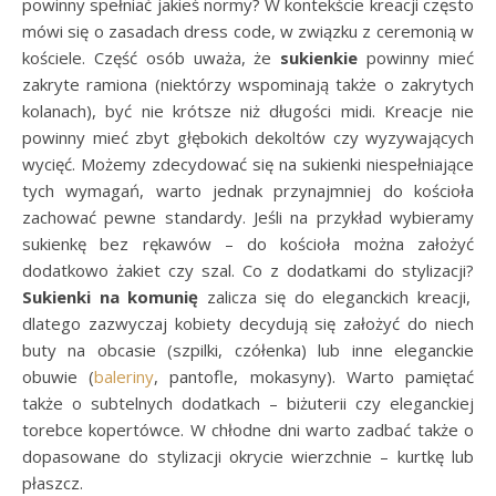
powinny spełniać jakieś normy? W kontekście kreacji często
mówi się o zasadach dress code, w związku z ceremonią w
kościele. Część osób uważa, że
sukienkie
powinny mieć
zakryte ramiona (niektórzy wspominają także o zakrytych
kolanach), być nie krótsze niż długości midi. Kreacje nie
powinny mieć zbyt głębokich dekoltów czy wyzywających
wycięć. Możemy zdecydować się na sukienki niespełniające
tych wymagań, warto jednak przynajmniej do kościoła
zachować pewne standardy. Jeśli na przykład wybieramy
sukienkę bez rękawów – do kościoła można założyć
dodatkowo żakiet czy szal. Co z dodatkami do stylizacji?
Sukienki na komunię
zalicza się do eleganckich kreacji,
dlatego zazwyczaj kobiety decydują się założyć do niech
buty na obcasie (szpilki, czółenka) lub inne eleganckie
obuwie (
baleriny
, pantofle, mokasyny). Warto pamiętać
także o subtelnych dodatkach – biżuterii czy eleganckiej
torebce kopertówce. W chłodne dni warto zadbać także o
dopasowane do stylizacji okrycie wierzchnie – kurtkę lub
płaszcz.