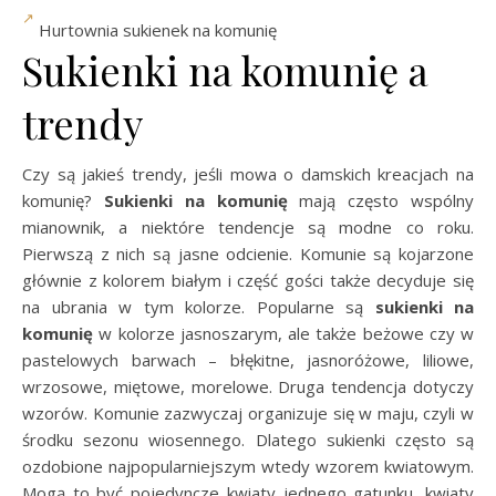
Hurtownia sukienek na komunię
Sukienki na komunię a
trendy
Czy są jakieś trendy, jeśli mowa o damskich kreacjach na
komunię?
Sukienki na komunię
mają często wspólny
mianownik, a niektóre tendencje są modne co roku.
Pierwszą z nich są jasne odcienie. Komunie są kojarzone
głównie z kolorem białym i część gości także decyduje się
na ubrania w tym kolorze. Popularne są
sukienki na
komunię
w kolorze jasnoszarym, ale także beżowe czy w
pastelowych barwach – błękitne, jasnoróżowe, liliowe,
wrzosowe, miętowe, morelowe. Druga tendencja dotyczy
wzorów. Komunie zazwyczaj organizuje się w maju, czyli w
środku sezonu wiosennego. Dlatego sukienki często są
ozdobione najpopularniejszym wtedy wzorem kwiatowym.
Mogą to być pojedyncze kwiaty jednego gatunku, kwiaty