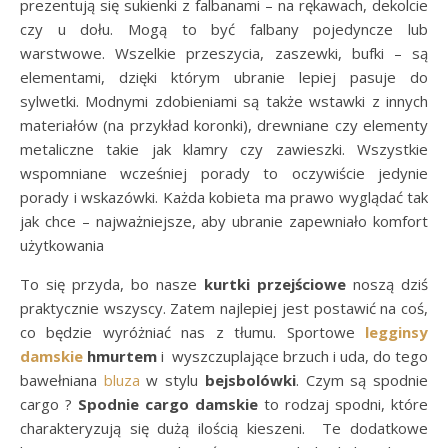
prezentują się sukienki z falbanami – na rękawach, dekolcie
czy u dołu. Mogą to być falbany pojedyncze lub
warstwowe. Wszelkie przeszycia, zaszewki, bufki – są
elementami, dzięki którym ubranie lepiej pasuje do
sylwetki. Modnymi zdobieniami są także wstawki z innych
materiałów (na przykład koronki), drewniane czy elementy
metaliczne takie jak klamry czy zawieszki. Wszystkie
wspomniane wcześniej porady to oczywiście jedynie
porady i wskazówki. Każda kobieta ma prawo wyglądać tak
jak chce – najważniejsze, aby ubranie zapewniało komfort
użytkowania
To się przyda, bo nasze
kurtki przejściowe
noszą dziś
praktycznie wszyscy. Zatem najlepiej jest postawić na coś,
co będzie wyróżniać nas z tłumu. Sportowe
legginsy
damskie
hmurtem
i wyszczuplające brzuch i uda, do tego
bawełniana
bluza
w stylu
bejsbolówki
. Czym są spodnie
cargo ?
Spodnie cargo damskie
to rodzaj spodni, które
charakteryzują się dużą ilością kieszeni. Te dodatkowe