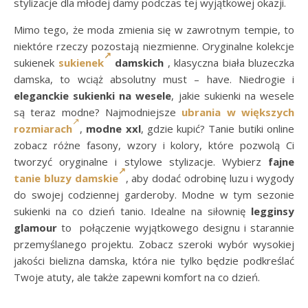
stylizacje dla młodej damy podczas tej wyjątkowej okazji.
Mimo tego, że moda zmienia się w zawrotnym tempie, to
niektóre rzeczy pozostają niezmienne. Oryginalne kolekcje
sukienek
sukienek
damskich
, klasyczna biała bluzeczka
damska, to wciąż absolutny must – have. Niedrogie i
eleganckie sukienki na wesele
, jakie sukienki na wesele
są teraz modne? Najmodniejsze
ubrania w większych
rozmiarach
,
modne xxl
, gdzie kupić? Tanie butiki online
zobacz różne fasony, wzory i kolory, które pozwolą Ci
tworzyć oryginalne i stylowe stylizacje. Wybierz
fajne
tanie bluzy damskie
, aby dodać odrobinę luzu i wygody
do swojej codziennej garderoby. Modne w tym sezonie
sukienki na co dzień tanio. Idealne na siłownię
legginsy
glamour
to połączenie wyjątkowego designu i starannie
przemyślanego projektu. Zobacz szeroki wybór wysokiej
jakości bielizna damska, która nie tylko będzie podkreślać
Twoje atuty, ale także zapewni komfort na co dzień.