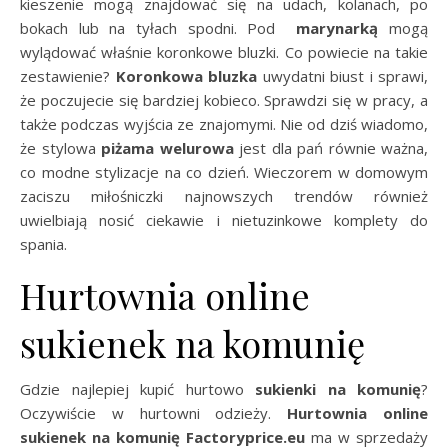
kieszenie mogą znajdować się na udach, kolanach, po
bokach lub na tyłach spodni. Pod
marynarką
mogą
wylądować właśnie koronkowe bluzki. Co powiecie na takie
zestawienie?
Koronko
w
a bluzka
uwydatni biust i sprawi,
że poczujecie się bardziej kobieco. Sprawdzi się w pracy, a
także podczas wyjścia ze znajomymi. Nie od dziś wiadomo,
że stylowa
piżama welurowa
jest dla pań równie ważna,
co modne stylizacje na co dzień. Wieczorem w domowym
zaciszu miłośniczki najnowszych trendów również
uwielbiają nosić ciekawie i nietuzinkowe komplety do
spania.
Hurtownia online
sukienek na komunię
Gdzie najlepiej kupić hurtowo
sukienki na komunię
?
Oczywiście w hurtowni odzieży.
Hurtownia online
sukienek na komunię Factoryprice.eu
ma w sprzedaży