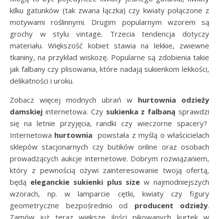
kilku gatunków (tak zwana łączka) czy kwiaty połączone z
motywami roślinnymi. Drugim popularnym wzorem są
grochy w stylu vintage. Trzecia tendencja dotyczy
materiału. Większość kobiet stawia na lekkie, zwiewne
tkaniny, na przykład wiskozę. Popularne są zdobienia takie
jak falbany czy plisowania, które nadają sukienkom lekkości,
delikatności i uroku.
Zobacz więcej modnych ubrań w
hurtownia odzieży
damskiej
internetowa. Czy
sukienka z falbaną
sprawdzi
się na letnie przyjęcia, randki czy wieczorne spacery?
Internetowa
hurtownia
powstała z myślą o właścicielach
sklepów stacjonarnych czy butików online oraz osobach
prowadzących aukcje internetowe. Dobrym rozwiązaniem,
który z pewnością ożywi zainteresowanie twoją ofertą,
będą
eleganckie sukienki plus size
w najmodniejszych
wzorach, np. w lamparcie cętki, kwiaty czy figury
geometryczne bezpośrednio od
producent odzieży
.
Zamów już teraz większe ilości pikowanych kurtek w