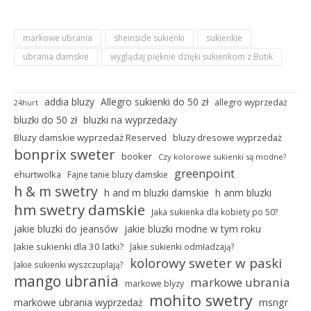
markowe ubrania
sheinside sukienki
sukienkie
ubrania damskie
wyglądaj pięknie dzięki sukienkom z Butik
addia bluzy
Allegro sukienki do 50 zł
allegro wyprzedaż
24hurt
bluzki do 50 zł
bluzki na wyprzedaży
Bluzy damskie wyprzedaż Reserved
bluzy dresowe wyprzedaż
bonprix sweter
booker
Czy kolorowe sukienki są modne?
greenpoint
ehurtwolka
Fajne tanie bluzy damskie
h & m swetry
h and m bluzki damskie
h anm bluzki
hm swetry damskie
Jaka sukienka dla kobiety po 50?
jakie bluzki do jeansów
jakie bluzki modne w tym roku
Jakie sukienki dla 30 latki?
Jakie sukienki odmładzają?
kolorowy sweter w paski
Jakie sukienki wyszczuplają?
mango ubrania
markowe ubrania
markowe blyzy
mohito swetry
markowe ubrania wyprzedaż
msngr