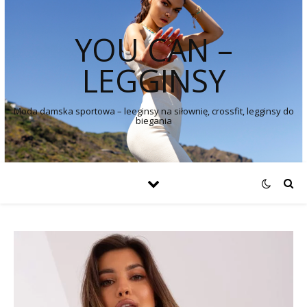
YOU CAN –
LEGGINSY
Moda damska sportowa – leeginsy na siłownię, crossfit, legginsy do
biegania