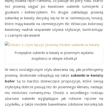
lepiej osłania ręce i ramiona, co pasuje do pory roku. Warto
też jesienią sięgać po kwiatowe sukienki szmizjerki z
guzikami i kołnierzykiem. Po drugie zakładając jesienią
sukienkę w kwiaty decyduj się na te w ciemniejszej tonacji,
które mają kwiatki na ciemniejszym tle. Wówczas kolorowy
kwiatowy nadruk wspaniale ożywia stylizacje, kontrastując
z czarnymi ubraniami!
Przepiękne sukienki w kwiaty w jesiennym wydaniu
znajdziesz w sklepie eButik.pl
W nieco nostalgicznym stylu ubierania się, jaki preferujemy
jesienią, doskonale odnajdują się także
sukienki w kwiaty
boho
! Są to bardzo dziewczęce propozycje, które swoją
stylistyką dobrze pasują też do jesiennego klimatu, nadając
mu mnóstwo romantyzmu. Chodzi o wszelkiego rodzaju
ażurowe sukienki wyglądające jak robione ręcznie na
szydełku, a także modele bawełniane zdobione koronką lub