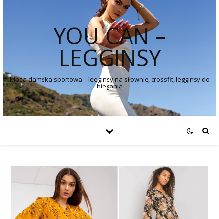
YOU CAN –
LEGGINSY
Moda damska sportowa – leeginsy na siłownię, crossfit, legginsy do
biegania