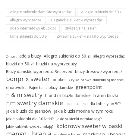
Allegro sukienki damskie wyprzedaż
Allegro sukienki do 50 zł
allegro wyprzedaż
Eleganckie sukienki wyprzedaż
sklep internetowy ebutik.pl
stylizacje na jesień
tanie sukienki do 50 zł
Zwiewne sukienki na lato wyprzedaż
addia bluzy
Allegro sukienki do 50 zł
allegro wyprzedaż
24hurt
bluzki do 50 zł
bluzki na wyprzedaży
Bluzy damskie wyprzedaż Reserved
bluzy dresowe wyprzedaż
bonprix sweter
booker
Czy kolorowe sukienki są modne?
greenpoint
ehurtwolka
Fajne tanie bluzy damskie
h & m swetry
h and m bluzki damskie
h anm bluzki
hm swetry damskie
Jaka sukienka dla kobiety po 50?
jakie bluzki do jeansów
jakie bluzki modne w tym roku
Jakie sukienki dla 30 latki?
Jakie sukienki odmładzają?
kolorowy sweter w paski
Jakie sukienki wyszczuplają?
mango ubrania
markowe ubrania
markowe blyzy