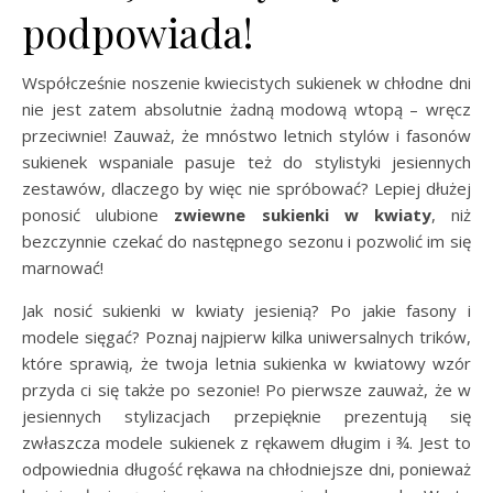
podpowiada!
Współcześnie noszenie kwiecistych sukienek w chłodne dni
nie jest zatem absolutnie żadną modową wtopą – wręcz
przeciwnie! Zauważ, że mnóstwo letnich stylów i fasonów
sukienek wspaniale pasuje też do stylistyki jesiennych
zestawów, dlaczego by więc nie spróbować? Lepiej dłużej
ponosić ulubione
zwiewne sukienki w kwiaty
, niż
bezczynnie czekać do następnego sezonu i pozwolić im się
marnować!
Jak nosić sukienki w kwiaty jesienią? Po jakie fasony i
modele sięgać? Poznaj najpierw kilka uniwersalnych trików,
które sprawią, że twoja letnia sukienka w kwiatowy wzór
przyda ci się także po sezonie! Po pierwsze zauważ, że w
jesiennych stylizacjach przepięknie prezentują się
zwłaszcza modele sukienek z rękawem długim i ¾. Jest to
odpowiednia długość rękawa na chłodniejsze dni, ponieważ