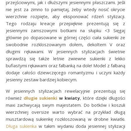
przejściowymi, jak i dłuższymi jesiennymi płaszczami. Jeśli
nie jest za zimno to pamiętaj, żeby wtedy nosić okrycie
wierzchnie rozpięte, aby eksponować rdzeń stylizacji.
Tego rodzaju kreacje przepięknie prezentują się z
jesiennymi zamszowymi botkami na słupku <3 Sięgaj
głównie po dopasowane w górnej części ciała sukienki ze
swobodnie rozkloszowanym dołem, dekoltem V oraz
długimi rękawami. W jesiennych stylizacjach świetnie
sprawdzą się także letnie zwiewne sukienki z lekko
bufiastymi rękawami oraz falbanką na dole! Model z falbaną
dodaje całości dziewczęcego romantyzmu i uczyni każdy
jesienny zestaw bardziej kobiecym.
W jesiennych stylizacjach rewelacyjnie prezentują się
również
długie sukienki
w kwiaty
, które dzięki długości
maxi zachwycają swym majestatem. Do botków i koszuli
wierzchniej oversize warto wybrać na przykład długą
musztardową sukienkę rozkloszowaną w drobne kwiatki.
Długa sukienka
w takim wydaniu doda jesiennej stylizacji