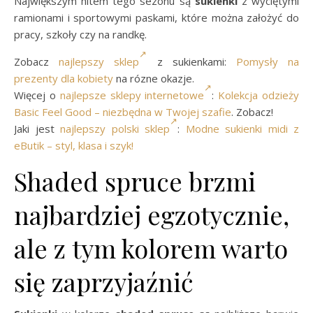
Największym hitem tego sezonu są
sukienki
z wyciętymi
ramionami i sportowymi paskami, które można założyć do
pracy, szkoły czy na randkę.
Zobacz
najlepszy sklep
z sukienkami:
Pomysły na
prezenty dla kobiety
na rózne okazje.
Więcej o
najlepsze sklepy internetowe
:
Kolekcja odzieży
Basic Feel Good – niezbędna w Twojej szafie
. Zobacz!
Jaki jest
najlepszy polski sklep
:
Modne sukienki midi z
eButik – styl, klasa i szyk!
Shaded spruce brzmi
najbardziej egzotycznie,
ale z tym kolorem warto
się zaprzyjaźnić