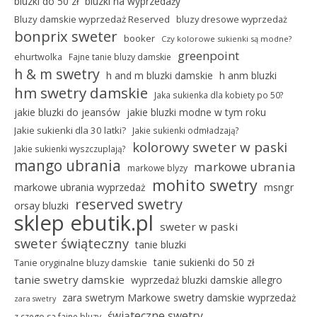
bluzki do 50 zł
bluzki na wyprzedaży
Bluzy damskie wyprzedaż Reserved
bluzy dresowe wyprzedaż
bonprix sweter
booker
Czy kolorowe sukienki są modne?
greenpoint
ehurtwolka
Fajne tanie bluzy damskie
h & m swetry
h and m bluzki damskie
h anm bluzki
hm swetry damskie
Jaka sukienka dla kobiety po 50?
jakie bluzki do jeansów
jakie bluzki modne w tym roku
Jakie sukienki dla 30 latki?
Jakie sukienki odmładzają?
kolorowy sweter w paski
Jakie sukienki wyszczuplają?
mango ubrania
markowe ubrania
markowe blyzy
mohito swetry
markowe ubrania wyprzedaż
msngr
reserved swetry
orsay bluzki
sklep ebutik.pl
sweter w paski
sweter świąteczny
tanie bluzki
tanie sukienki do 50 zł
Tanie oryginalne bluzy damskie
tanie swetry damskie
wyprzedaż bluzki damskie allegro
zara swetrym Markowe swetry damskie wyprzedaż
zara swetry
świąteczne swetry
z czego sa fajne bluzy