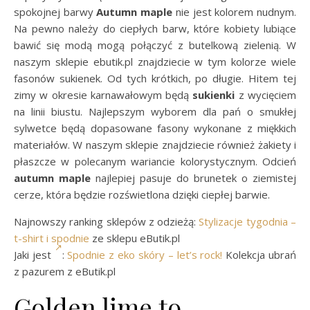
spokojnej barwy
Autumn maple
nie jest kolorem nudnym.
Na pewno należy do ciepłych barw, które kobiety lubiące
bawić się modą mogą połączyć z butelkową zielenią. W
naszym sklepie ebutik.pl znajdziecie w tym kolorze wiele
fasonów sukienek. Od tych krótkich, po długie. Hitem tej
zimy w okresie karnawałowym będą
sukienki
z wycięciem
na linii biustu. Najlepszym wyborem dla pań o smukłej
sylwetce będą dopasowane fasony wykonane z miękkich
materiałów. W naszym sklepie znajdziecie również żakiety i
płaszcze w polecanym wariancie kolorystycznym. Odcień
autumn maple
najlepiej pasuje do brunetek o ziemistej
cerze, która będzie rozświetlona dzięki ciepłej barwie.
Najnowszy ranking sklepów z odzieżą:
Stylizacje tygodnia –
t-shirt i spodnie
ze sklepu eButik.pl
Jaki jest
:
Spodnie z eko skóry – let’s rock!
Kolekcja ubrań
z pazurem z eButik.pl
Golden lime to