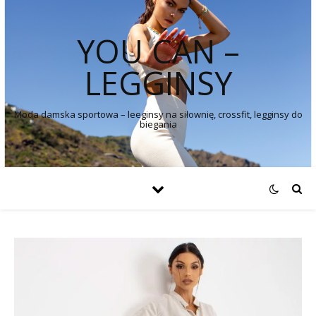
YOU CAN –
LEGGINSY
Moda damska sportowa – leeginsy na siłownię, crossfit, legginsy do
biegania