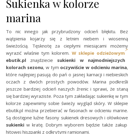
Sukienka w kolorze
marina
To nic innego jak przybrudzony odcień błękitu. Bez
wątpienia kojarzy się z letnim niebem i wiosenną
świeżością. Tęsknotę za ciepłymi miesiącami możemy
wyrazić właśnie tym kolorem.
W sklepie odzieżowym
ebutik.pl
znajdziecie
sukienki w najmodniejszych
kolorach sezonu
, w tym
oczywiście w odcieniu marina
,
które najlepiej pasują do pań o jasnej karnacji i niebieskich
oczach z dwóch prostych powodów. Marina podkreśli
jeszcze bardziej odcień naszych źrenic i sprawi, że staną
się bardziej wyraziste. Poza tym zakładając sukienkę w tym
kolorze zapewnimy sobie świeży wygląd skóry. W sklepie
ebutik.pl można przebierać w fasonach w odcieniu marine.
Są dostępne luźne fasony sukienek dresowych i ołówkowe
sukienki
w kratę. Dobrym wyborem będzie także zakup
hitowej hiszpanki z odkrytymi ramionami.