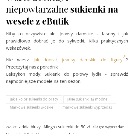
niepowtarzalne
sukienki na
wesele z eButik
Niby to oczywiste ale: Jeansy damskie – fasony i jak
prawidłowo dobrać je do sylwetki. Kilka praktycznych
wskazówek.
Nie wiesz
Jak dobrać jeansy damskie do figury
?
Przeczytaj nasz poradnik.
Leksykon mody: Sukienki do połowy łydki – sprawdź
najmodniejsze modele na ten sezon.
jakie kolor sukienki do pracy
jakie sukienki są modne
Markowe sukienki włoskie
markowe sukienki wyprzedaż
addia bluzy
Allegro sukienki do 50 zł
allegro wyprzedaż
24hurt