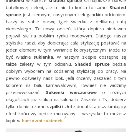
Sukienki
w kolorze
shaded spruce
są najbliższe barwie
butelkowej zieleni, ale to nie to końca to samo.
Shaded
spruce
jest ciemnym, nasyconym i eleganckim odcieniem.
Łączy w sobie barwę igieł świerku z delikatną nutą
niebieskiego. To nowy odcień, który dopiero niedawno
pojawił się na polskim rynku modowym. Dlatego nasza
stylistka radzi, aby dopierając całą stylizację postawić na
jeden element w tym wariancie kolorystycznym. Może to
być właśnie
sukienka
. W naszym sklepie dostępne są
także żakiety w tym odcieniu.
Shaded spruce
będzie
dobrym wyborem na codzienną stylizację do pracy. Na
pewno odświeży nasz look. Jeśli chcemy zaszaleć z tym
kolorem na balu karnawałowym, również nie widzimy
przeciwwskazań.
Sukienki wieczorowe
o różnych
długościach już królują na salonach. Zaszalej i Ty, dobierz
tylko do niej czarne
szpilki
i złote dodatki, a oszałamiający
efekt końcowy będzie murowany – wszystko to możesz
kupić w
hurtowni sukienek
.