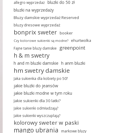
bluzki do 50 zł
allegro wyprzedaż
bluzki na wyprzedaży
Bluzy damskie wyprzedaż Reserved
bluzy dresowe wyprzedaż
bonprix sweter
booker
ehurtwolka
Czy kolorowe sukienki są modne?
greenpoint
Fajne tanie bluzy damskie
h & m swetry
h and m bluzki damskie
h anm bluzki
hm swetry damskie
Jaka sukienka dla kobiety po 50?
jakie bluzki do jeansów
jakie bluzki modne w tym roku
Jakie sukienki dla 30 latki?
Jakie sukienki odmładzają?
Jakie sukienki wyszczuplają?
kolorowy sweter w paski
mango ubrania
markowe blyzy