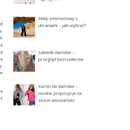
Sklep internetowy z
od
ubraniami – jaki wybrać?
a,
ch
za
ją
Sukienki damskie –
la
przegląd bestsellerów
y.
 w
Kurteczki damskie –
ia
modne propozycje na
st
sezon wiosna/lato