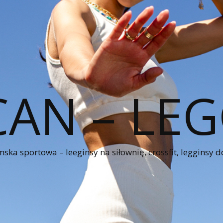
CAN – LEG
ka sportowa – leeginsy na siłownię, crossfit, legginsy d