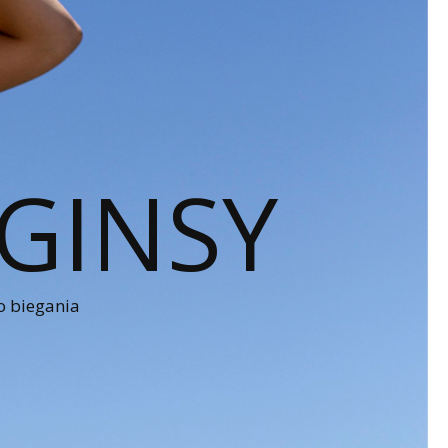
GINSY
o biegania