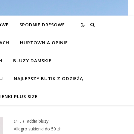
OWE
SPODNIE DRESOWE
KACH
HURTOWNIA OPINIE
H
BLUZY DAMSKIE
U
NAJLEPSZY BUTIK Z ODZIEŻĄ
IENKI PLUS SIZE
addia bluzy
24hurt
Allegro sukienki do 50 zł