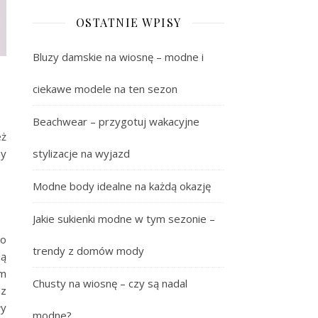
OSTATNIE WPISY
Bluzy damskie na wiosnę – modne i
ciekawe modele na ten sezon
Beachwear – przygotuj wakacyjne
eż
hy
stylizacje na wyjazd
Modne body idealne na każdą okazję
Jakie sukienki modne w tym sezonie –
go
trendy z domów mody
ją
em
Chusty na wiosnę – czy są nadal
 z
ły
modne?