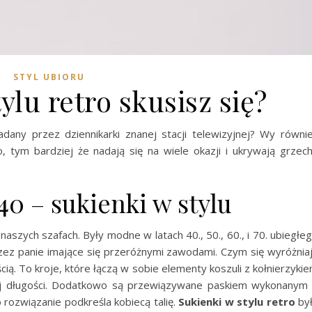
STYL UBIORU
ylu retro skusisz się?
ładany przez dziennikarki znanej stacji telewizyjnej? Wy równi
o, tym bardziej że nadają się na wiele okazji i ukrywają grzec
 40 – sukienki w stylu
aszych szafach. Były modne w latach 40., 50., 60., i 70. ubiegłe
rzez panie imające się przeróżnymi zawodami. Czym się wyróżnia
ą. To kroje, które łączą w sobie elementy koszuli z kołnierzyki
ej długości. Dodatkowo są przewiązywane paskiem wykonanym
 rozwiązanie podkreśla kobiecą talię.
Sukienki w stylu retro
by