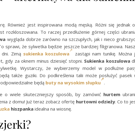
ę. Również jest inspirowana modą męską. Różni się jednak 
st rozkloszowana. To raczej przedłużenie górnej części ubrani
owa
wygląda dobrze zarówno na szczupłych, jak i nieco grubszy
o sprawi, że sylwetka będzie jeszcze bardziej filigranowa. Nas
e dni. Zimą
sukienka koszulowa
zastąpi nam tunikę. Można 
t, gdy za oknem minus dziesięć stopni.
Sukienka koszulowa
d
sylwetkę. Wystarczy, że wybierzemy model w podłużne pas
ą także guziki. Do podkreślenia talii może posłużyć pasek
g odpowiedzialne będą
buty na wysokim słupku
.
eje o wiele skuteczniejszy sposób, by zamówić
hurtem
ubran
nia z domu! Już teraz zobacz ofertę
hurtowni odzieży
. Co to je
uzka
hiszpanka
idealna na wiosnę.
zjerki?