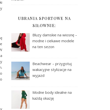
ki
ły
UBRANIA SPORTOWE NA
SIŁOWNIE:
Bluzy damskie na wiosnę –
ię
modne i ciekawe modele
ne
na ten sezon
 W
ła
ły
Beachwear – przygotuj
m.
wakacyjne stylizacje na
To
wyjazd
zo
Modne body idealne na
każdą okazję
zy