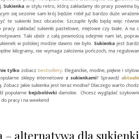
j.
Sukienka
w stylu retro, którą zakładamy do pracy powinna b
cym się sezonie sam krój będzie robił już bardzo duże wrażeni
yć te sukienki bez obcasów. Szczupłe łydki będą więc równi
 pracy zakładać sukienki pastelowe, miętowe czy białe. A na 
motywami. Taki ubiór z całą pewnością odejmie nam lat, popra
 sukienek w polskiej modzie dawno nie było.
Sukienka
jest bard
będne kilogramy, nie wymaga założenia pończoch, ma regulowa
nie tylko
zobacz
bestsellery
. Eleganckie, modne, piękne i stylo
popularne sklepy internetowe
z
sukienkami
? Sprawdź
aktual
. Zobacz Jakie sukienka jest teraz modna? Dlaczego warto chodz
dź popularne
bejsbolówki
damskie. Chcesz wyglądać szykown
e do pracy i na weekend
 – alternatywa dla sukienki