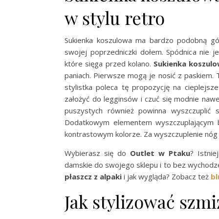
w stylu retro
Sukienka koszulowa ma bardzo podobną gór
swojej poprzedniczki dołem. Spódnica nie je
które sięga przed kolano.
Sukienka koszul
paniach. Pierwsze mogą je nosić z paskiem. T
stylistka poleca tę propozycję na cieplejsz
założyć do legginsów i czuć się modnie nawe
puszystych również powinna wyszczuplić 
Dodatkowym elementem wyszczuplającym będ
kontrastowym kolorze. Za wyszczuplenie nó
Wybierasz się do
Outlet w Ptaku
? Istni
damskie do swojego sklepu i to bez wychodze
płaszcz z alpaki
i jak wygląda? Zobacz też
bl
Jak stylizować szmi