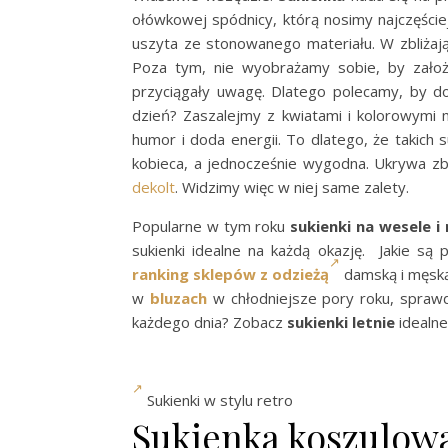
ołówkowej spódnicy, którą nosimy najczęście
uszyta ze stonowanego materiału. W zbliżają
Poza tym, nie wyobrażamy sobie, by założ
przyciągały uwagę. Dlatego polecamy, by do
dzień? Zaszalejmy z kwiatami i kolorowymi 
humor i doda energii. To dlatego, że takich
kobieca, a jednocześnie wygodna. Ukrywa z
dekolt
. Widzimy więc w niej same zalety.
Popularne w tym roku
sukienki na wesele i 
sukienki idealne na każdą okazję. Jakie są 
ranking sklepów z odzieżą
damską i męską
w
bluzach
w chłodniejsze pory roku, spraw
każdego dnia? Zobacz
sukienki letnie
idealn
Sukienki w stylu retro
Sukienka koszulowa