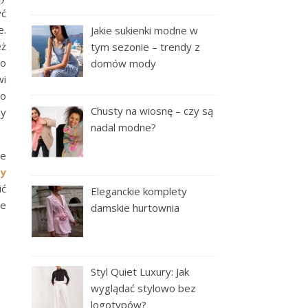
yć
e.
Jakie sukienki modne w
eż
tym sezonie – trendy z
co
domów mody
wi
zo
Chusty na wiosnę – czy są
ny
nadal modne?
we
ny
ić
Eleganckie komplety
ie
damskie hurtownia
Styl Quiet Luxury: Jak
wyglądać stylowo bez
logotypów?