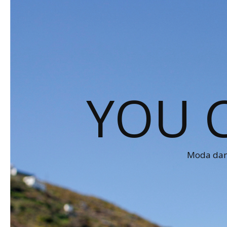
YOU 
Moda dams