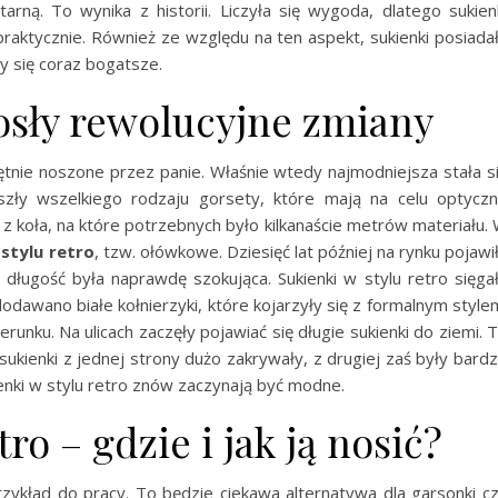
arną. To wynika z historii. Liczyła się wygoda, dlatego sukien
raktycznie. Również ze względu na ten aspekt, sukienki posiada
y się coraz bogatsze.
iosły rewolucyjne zmiany
ętnie noszone przez panie. Właśnie wtedy najmodniejsza stała s
zły wszelkiego rodzaju gorsety, które mają na celu optycz
 z koła, na które potrzebnych było kilkanaście metrów materiału.
 stylu retro
, tzw. ołówkowe. Dziesięć lat później na rynku pojawi
 długość była naprawdę szokująca. Sukienki w stylu retro sięga
odawano białe kołnierzyki, które kojarzyły się z formalnym style
runku. Na ulicach zaczęły pojawiać się długie sukienki do ziemi. 
sukienki z jednej strony dużo zakrywały, z drugiej zaś były bard
ienki w stylu retro znów zaczynają być modne.
ro – gdzie i jak ją nosić?
zykład do pracy. To będzie ciekawa alternatywa dla garsonki c