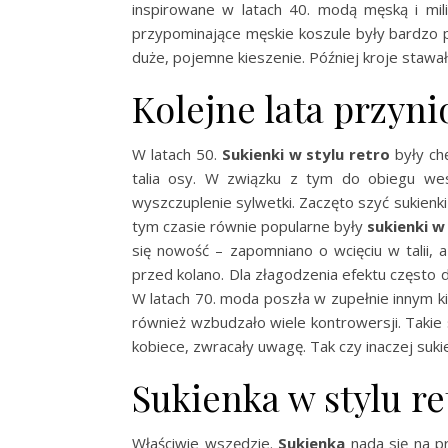
inspirowane w latach 40. modą męską i milit
przypominające męskie koszule były bardzo p
duże, pojemne kieszenie. Później kroje stawał
Kolejne lata przyn
W latach 50.
Sukienki w stylu retro
były ch
talia osy. W związku z tym do obiegu wes
wyszczuplenie sylwetki. Zaczęto szyć sukienki
tym czasie równie popularne były
sukienki w
się nowość – zapomniano o wcięciu w talii, a
przed kolano. Dla złagodzenia efektu często d
W latach 70. moda poszła w zupełnie innym kie
również wzbudzało wiele kontrowersji. Takie 
kobiece, zwracały uwagę. Tak czy inaczej suk
Sukienka w stylu ret
Właściwie wszędzie.
Sukienka
nada się na pr