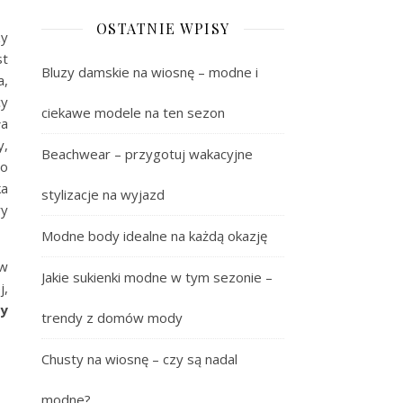
OSTATNIE WPISY
zy
st
Bluzy damskie na wiosnę – modne i
a,
cy
ciekawe modele na ten sezon
ła
y,
Beachwear – przygotuj wakacyjne
go
ka
stylizacje na wyjazd
ry
Modne body idealne na każdą okazję
 w
Jakie sukienki modne w tym sezonie –
j,
y
trendy z domów mody
Chusty na wiosnę – czy są nadal
modne?