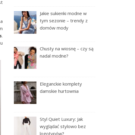
st
Jakie sukienki modne w
tym sezonie – trendy z
na
domów mody
im
s
.
lu
Chusty na wiosnę – czy są
nadal modne?
Eleganckie komplety
damskie hurtownia
Styl Quiet Luxury: Jak
wyglądać stylowo bez
logotypów?