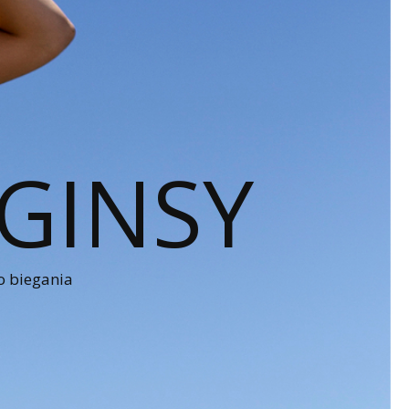
GINSY
o biegania