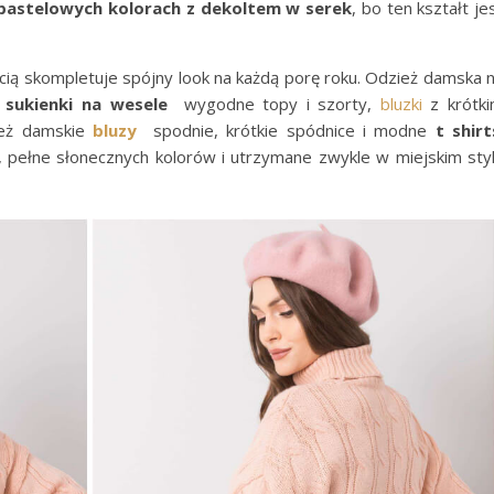
pastelowych kolorach z dekoltem w serek
, bo ten kształt je
cią skompletuje spójny look na każdą porę roku. Odzież damska 
e
sukienki na wesele
wygodne topy i szorty,
bluzki
z krótk
ież damskie
bluzy
spodnie, krótkie spódnice i modne
t shirt
m, pełne słonecznych kolorów i utrzymane zwykle w miejskim sty