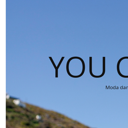
YOU 
Moda dams