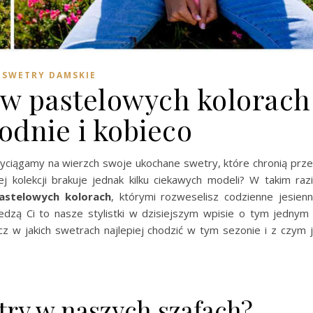
SWETRY DAMSKIE
w pastelowych kolorach
odnie i kobieco
wyciągamy na wierzch swoje ukochane swetry, które chronią prz
 kolekcji brakuje jednak kilku ciekawych modeli? W takim raz
astelowych kolorach
, którymi rozweselisz codzienne jesien
iedzą Ci to nasze stylistki w dzisiejszym wpisie o tym jednym
cz w jakich swetrach najlepiej chodzić w tym sezonie i z czym 
try w naszych szafach?