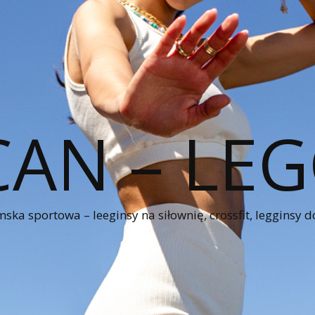
CAN – LEG
ka sportowa – leeginsy na siłownię, crossfit, legginsy d