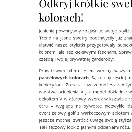
Odkryj krótkie swe
kolorach!
Jesienią powinnyśmy rozjaśniać swoje styliz
Trend na jasne swetry podchwyciły już znan
ułatwić nasze stylistki przygotowały subie
kolorem, ale też ciekawymi fasonami. Spraw
częścią Twojej prywatnej garderoby!
Prawdziwym hitem jesieni według naszych
pastelowych kolorach
. Są to najczęściej 
kobiecy look. Zresztą zawsze możesz założyć
warstwę ocieplenia. A jaki model dokładnie
dekoltem V w ażurowy wzorek w kształcie 
ecru – wygląda na sylwetce niezwykle dz
oversize’owy golf z warkoczowym splotem w
jeszcze mocniej zwrócić uwagę swoją styliz
Taki tęczowy look z jasnymi odcieniami różu,