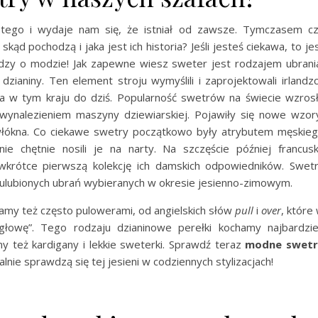
istego i wydaje nam się, że istniał od zawsze. Tymczasem c
kąd pochodzą i jaka jest ich historia? Jeśli jesteś ciekawa, to je
dzy o modzie! Jak zapewne wiesz sweter jest rodzajem ubrani
 dzianiny. Ten element stroju wymyślili i zaprojektowali irlandz
a w tym kraju do dziś. Popularność swetrów na świecie wzros
wynalezieniem maszyny dziewiarskiej. Pojawiły się nowe wzor
włókna. Co ciekawe swetry początkowo były atrybutem męskie
e chętnie nosili je na narty. Na szczęście później francus
krótce pierwszą kolekcję ich damskich odpowiedników. Swet
z ulubionych ubrań wybieranych w okresie jesienno-zimowym.
amy też często pulowerami, od angielskich słów
pull
i
over
, które
głowę”. Tego rodzaju dzianinowe perełki kochamy najbardzie
y też kardigany i lekkie sweterki. Sprawdź teraz
modne swetr
dealnie sprawdzą się tej jesieni w codziennych stylizacjach!