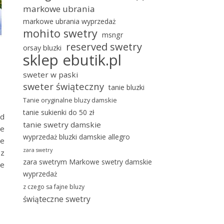
markowe ubrania
markowe ubrania wyprzedaż
mohito swetry
msngr
reserved swetry
orsay bluzki
sklep ebutik.pl
sweter w paski
sweter świąteczny
tanie bluzki
Tanie oryginalne bluzy damskie
tanie sukienki do 50 zł
ed
tanie swetry damskie
ie
wyprzedaż bluzki damskie allegro
ne
zara swetry
 z
zara swetrym Markowe swetry damskie
je
wyprzedaż
z czego sa fajne bluzy
świąteczne swetry