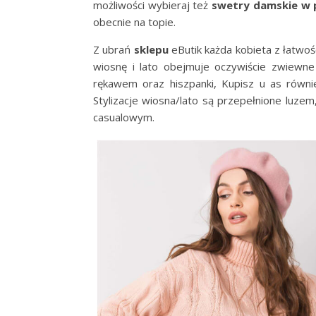
możliwości wybieraj też
swetry damskie w 
obecnie na topie.
Z ubrań
sklepu
eButik każda kobieta z łatwoś
wiosnę i lato obejmuje oczywiście zwiewn
rękawem oraz hiszpanki, Kupisz u as równ
Stylizacje wiosna/lato są przepełnione luze
casualowym.