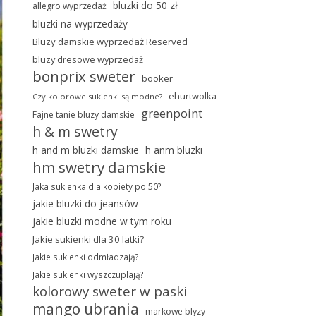
bluzki do 50 zł
allegro wyprzedaż
bluzki na wyprzedaży
Bluzy damskie wyprzedaż Reserved
bluzy dresowe wyprzedaż
bonprix sweter
booker
ehurtwolka
Czy kolorowe sukienki są modne?
greenpoint
Fajne tanie bluzy damskie
h & m swetry
h and m bluzki damskie
h anm bluzki
hm swetry damskie
Jaka sukienka dla kobiety po 50?
jakie bluzki do jeansów
jakie bluzki modne w tym roku
Jakie sukienki dla 30 latki?
Jakie sukienki odmładzają?
Jakie sukienki wyszczuplają?
kolorowy sweter w paski
mango ubrania
markowe blyzy