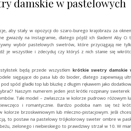
try damskie w pastelowych
acje, aby stały w opozycji do szaro-burego krajobrazu za okne
e gwiazdy na Instagramie, dlatego pójdź ich śladem! Aby Ci 
ktywny wybór pastelowych swetrów, które przyciągają nie tyl
dź je wszystkie i zdecyduj czy któryś z nich stanie się wkrót
 stylistek będą przede wszystkim
krótkie swetry damskie
modele sięgające do pasa lub do bioder, dlatego zapewniają ult
 pod spód gładki top lub bluzkę z długim rękawem jako dodatko
 wybrać? Naszym numerem jeden jest krótki rozpinany sweterek
rombów. Taki model – zwłaszcza w kolorze pudrowo różowym l
iewczęco i romantycznie. Bardzo podoba nam się też krót
 kolorze brzoskwiniowym lub mleczno-pistacjowym. Jeśli chce
acją, to postaw na pastelowy trójkolorowy sweter ombre w pask
 beżu, zielonego i niebieskiego to prawdziwy strzał w 10. W mia