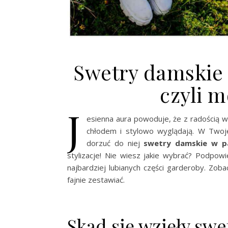
Swetry damskie 
czyli m
J
esienna aura powoduje, że z radością 
chłodem i stylowo wyglądają. W Twojej
dorzuć do niej
swetry damskie w p
stylizacje! Nie wiesz jakie wybrać? Podpow
najbardziej lubianych części garderoby. Zoba
fajnie zestawiać.
Skąd się wzięły swe