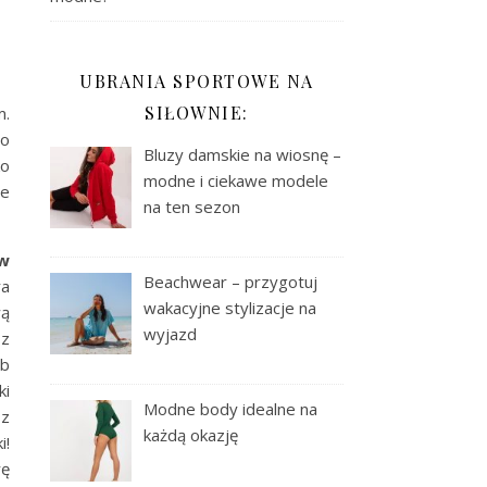
UBRANIA SPORTOWE NA
SIŁOWNIE:
m.
to
Bluzy damskie na wiosnę –
ko
modne i ciekawe modele
ce
na ten sezon
 w
Beachwear – przygotuj
ra
wakacyjne stylizacje na
wą
wyjazd
 z
ub
ki
Modne body idealne na
sz
każdą okazję
i!
rę