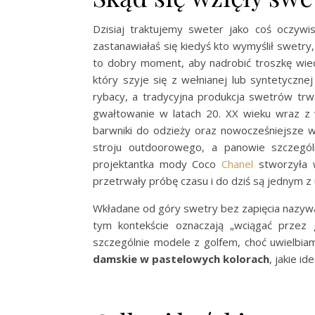
Dzisiaj traktujemy sweter jako coś oczyw
zastanawiałaś się kiedyś kto wymyślił swetry, s
to dobry moment, aby nadrobić troszkę wie
który szyje się z wełnianej lub syntetycznej
rybacy, a tradycyjna produkcja swetrów trw
gwałtowanie w latach 20. XX wieku wraz z 
barwniki do odzieży oraz nowocześniejsze 
stroju outdoorowego, a panowie szczególni
projektantka mody Coco
Chanel
stworzyła w
przetrwały próbę czasu i do dziś są jednym 
Wkładane od góry swetry bez zapięcia nazyw
tym kontekście oznaczają „wciągać przez 
szczególnie modele z golfem, choć uwielbiam
damskie w pastelowych kolorach
, jakie i