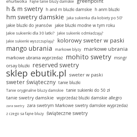
greenpoint
ehurtwolka
Fajne tanie bluzy damskie
h & m swetry
h and m bluzki damskie
h anm bluzki
hm swetry damskie
Jaka sukienka dla kobiety po 50?
jakie bluzki do jeansów
jakie bluzki modne w tym roku
Jakie sukienki dla 30 latki?
Jakie sukienki odmładzają?
kolorowy sweter w paski
Jakie sukienki wyszczuplają?
mango ubrania
markowe ubrania
markowe blyzy
mohito swetry
markowe ubrania wyprzedaż
msngr
reserved swetry
orsay bluzki
sklep ebutik.pl
sweter w paski
sweter świąteczny
tanie bluzki
tanie sukienki do 50 zł
Tanie oryginalne bluzy damskie
tanie swetry damskie
wyprzedaż bluzki damskie allegro
zara swetrym Markowe swetry damskie wyprzedaż
zara swetry
świąteczne swetry
z czego sa fajne bluzy