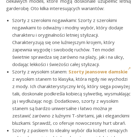
ciekawych modeli, które mogą doskonale uzupełnić letnią
garderobę. Oto kilka interesujących wariantów:
Szorty z szerokimi nogawkami: Szorty z szerokimi
nogawkami to odważny i modny wybór, który dodaje
charakteru i oryginalności letniej stylizacji.
Charakteryzują się one luźniejszym krojem, który
zapewnia wygodę i swobodę ruchów. Ten model
świetnie sprawdza się zarówno na plaży, jak i na ulicy,
dodając lekkości i świeżości całej stylizacji.
Szorty z wysokim stanem:
Szorty jeansowe damskie
z wysokim stanem to klasyka, która nigdy nie wychodzi
z mody. Ich charakterystyczny krój, który sięga powyżej
talii, doskonale podkreśla kobiecą sylwetkę, wysmuklając
ją i wydłużając nogi. Dodatkowo, szorty z wysokim
stanem są bardzo uniwersalne i łatwo można je
zestawić zarówno z luźnymi T-shirtami, jak i eleganckimi
bluzkami. Sprawdź, co oferuje nowoczesny hurt ubrań.
Szorty z paskiem to idealny wybór dla kobiet ceniących