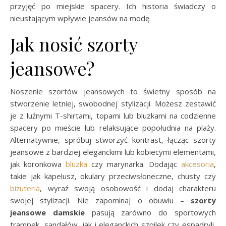
przyjęć po miejskie spacery. Ich historia świadczy o
nieustającym wpływie jeansów na modę.
Jak nosić szorty
jeansowe?
Noszenie szortów jeansowych to świetny sposób na
stworzenie letniej, swobodnej stylizacji. Możesz zestawić
je z luźnymi T-shirtami, topami lub bluzkami na codzienne
spacery po mieście lub relaksujące popołudnia na plaży.
Alternatywnie, spróbuj stworzyć kontrast, łącząc szorty
jeansowe z bardziej eleganckimi lub kobiecymi elementami,
jak koronkowa
bluzka
czy marynarka. Dodając
akcesoria
,
takie jak kapelusz, okulary przeciwsłoneczne, chusty czy
biżuteria
, wyraź swoją osobowość i dodaj charakteru
swojej stylizacji. Nie zapominaj o obuwiu –
szorty
jeansowe damskie
pasują zarówno do sportowych
trampek, sandałów, jak i eleganckich szpilek czy espadryli,