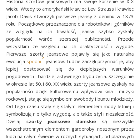
Historia szortów jeansowych ma swoje korzenie w XIX
wieku. Wtedy to amerykański krawiec Levi Strauss i krawiec
Jacob Davis stworzyli pierwsze jeansy z denimu w 1873
roku. Początkowo przeznaczone dla robotników i górników
ze względu na ich trwałość, jeansy szybko zyskały
popularność wśród szerszej publiczności. Przede
wszystkim ze względu na ich praktyczność i wygodę.
Pierwsze szorty jeansowe pojawiły się jako naturalna
ewolucja
spodni
jeansów. Ludzie zaczęli przycinać je, aby
lepiej dostosować się do cieplejszych warunków
pogodowych i bardziej aktywnego trybu życia. Szczególnie
w okresie lat 50. i 60. XX wieku szorty jeansowe zyskały na
popularności dzięki kulturowemu wpływowi kina i muzyki
rockowej, stając się symbolem swobody i buntu młodzieży.
Od tego czasu stały się stałym elementem mody letniej i
symbolizują nie tylko wygodę, ale także styl i niezależność.
Dzisiaj
szorty jeansowe damskie
są niezwykle
wszechstronnym elementem garderoby, noszonym przez
ludzi na całym świecie w różnych sytuacjach, od plażowych