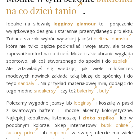
na co dzień tanio
.
Idealne na siłownię
legginsy glamour
to połączenie
wyjątkowego designu i starannie przemyślanego projektu.
Zobacz szeroki wybór wysokiej jakości
bielizna damska
,
która nie tylko będzie podkreślać Twoje atuty, ale także
zapewni komfort na co dzień. Może i takie ubranie wygląda
sportowo, jak coś stworzonego do spodni i do
szpilek
.
Ale zdziwiłabyś się wiedząc, jak wiele miłośniczek
modowych nowinek zakłada taką bluzę do spódnicy i do
tego
sandały
. Na przykład materiałowej mini, dodając do
tego modne
sneakersy
czy też
baleriny
.
buty
Polecamy wygodne jeansy lub
leeginsy
i koszulę w paski
z kwiatowym haftem i mocne akcenty kolorystyczne.
Najlepiej kobaltową listonoszkę i
złota szpilka
lub w
podobnym kolorze. Sklep internetowy
butik online
,
factory price
lub
papilion
w swojej ofercie ma wiele