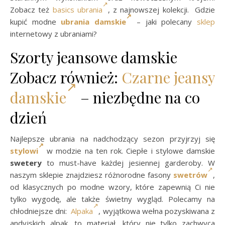
Zobacz też
basics ubrania
, z najnowszej kolekcji. Gdzie
kupić modne
ubrania damskie
– jaki polecany
sklep
internetowy z ubraniami?
Szorty jeansowe damskie
Zobacz również:
Czarne jeansy
damskie
– niezbędne na co
dzień
Najlepsze ubrania na nadchodzący sezon przyjrzyj się
stylowi
w modzie na ten rok. Ciepłe i stylowe damskie
swetery
to must-have każdej jesiennej garderoby. W
naszym sklepie znajdziesz różnorodne fasony
swetrów
,
od klasycznych po modne wzory, które zapewnią Ci nie
tylko wygodę, ale także świetny wygląd. Polecamy na
chłodniejsze dni:
Alpaka
, wyjątkowa wełna pozyskiwana z
andyjskich alpak, to materiał, który nie tylko zachwyca