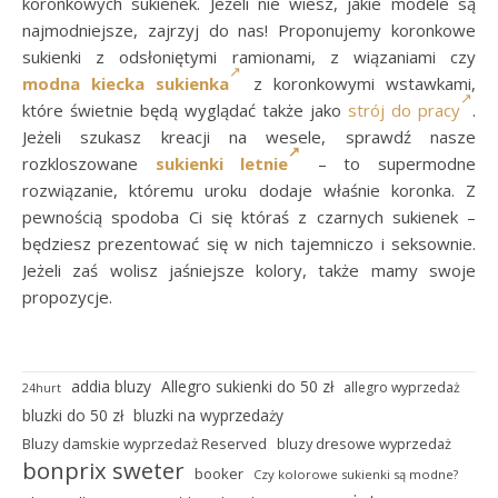
koronkowych sukienek. Jeżeli nie wiesz, jakie modele są
najmodniejsze, zajrzyj do nas! Proponujemy koronkowe
sukienki z odsłoniętymi ramionami, z wiązaniami czy
modna kiecka sukienka
z koronkowymi wstawkami,
które świetnie będą wyglądać także jako
strój do pracy
.
Jeżeli szukasz kreacji na wesele, sprawdź nasze
rozkloszowane
sukienki letnie
– to supermodne
rozwiązanie, któremu uroku dodaje właśnie koronka. Z
pewnością spodoba Ci się któraś z czarnych sukienek –
będziesz prezentować się w nich tajemniczo i seksownie.
Jeżeli zaś wolisz jaśniejsze kolory, także mamy swoje
propozycje.
addia bluzy
Allegro sukienki do 50 zł
allegro wyprzedaż
24hurt
bluzki do 50 zł
bluzki na wyprzedaży
Bluzy damskie wyprzedaż Reserved
bluzy dresowe wyprzedaż
bonprix sweter
booker
Czy kolorowe sukienki są modne?