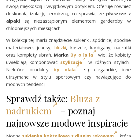
swoją miękkością i wyjątkowym dotykiem. Oferuje również
doskonałą izolację termiczną, co sprawia, że
płaszcze z
alpaki
są niezastąpionym elementem garderoby w
chłodniejszych miesiącach.
W kolekcji tej marki znajdziecie sukienki, spódnice, spodnie
materiałowe, jeansy,
bluzki
, koszule, kardigany, narzutki
oraz komplety ubrań.
Marka
By o la la
wie, że kobiety
uwielbiają komponować
stylizacje
w różnych stylach.
Niektóre produkty
by olala
są eleganckie, inne
utrzymane w stylu sportowym czy nawiązujące do
modnych tendencji.
Sprawdź także:
Bluza z
nadrukiem
– poznaj
najnowsze modowe inspiracje
Modna
sukienka koktajlowa z długim rękawem
, która