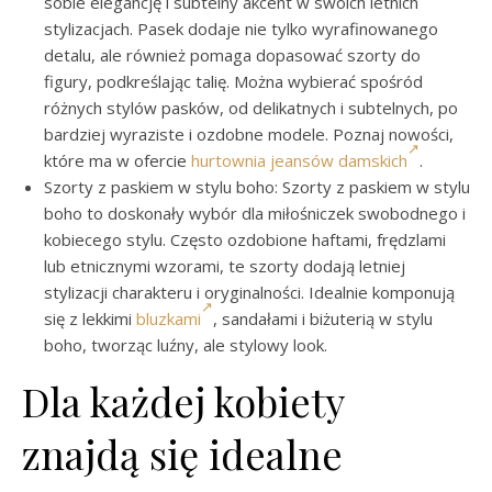
sobie elegancję i subtelny akcent w swoich letnich
stylizacjach. Pasek dodaje nie tylko wyrafinowanego
detalu, ale również pomaga dopasować szorty do
figury, podkreślając talię. Można wybierać spośród
różnych stylów pasków, od delikatnych i subtelnych, po
bardziej wyraziste i ozdobne modele. Poznaj nowości,
które ma w ofercie
hurtownia jeansów damskich
.
Szorty z paskiem w stylu boho: Szorty z paskiem w stylu
boho to doskonały wybór dla miłośniczek swobodnego i
kobiecego stylu. Często ozdobione haftami, frędzlami
lub etnicznymi wzorami, te szorty dodają letniej
stylizacji charakteru i oryginalności. Idealnie komponują
się z lekkimi
bluzkami
, sandałami i biżuterią w stylu
boho, tworząc luźny, ale stylowy look.
Dla każdej kobiety
znajdą się idealne