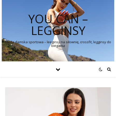
YOU CAN –
LEGGINSY
Moda damska sportowa – leeginsy na siłownię, crossfit, legginsy do
biegania