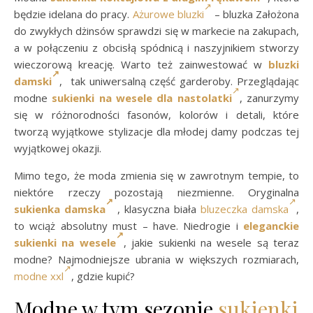
będzie idelana do pracy.
Ażurowe bluzki
– bluzka Założona
do zwykłych dżinsów sprawdzi się w markecie na zakupach,
a w połączeniu z obcisłą spódnicą i naszyjnikiem stworzy
wieczorową kreację. Warto też zainwestować w
bluzki
damski
, tak uniwersalną część garderoby. Przeglądając
modne
sukienki na wesele dla nastolatki
, zanurzymy
się w różnorodności fasonów, kolorów i detali, które
tworzą wyjątkowe stylizacje dla młodej damy podczas tej
wyjątkowej okazji.
Mimo tego, że moda zmienia się w zawrotnym tempie, to
niektóre rzeczy pozostają niezmienne. Oryginalna
sukienka damska
, klasyczna biała
bluzeczka damska
,
to wciąż absolutny must – have. Niedrogie i
eleganckie
sukienki na wesele
, j
akie sukienki na wesele są teraz
modne? Najmodniejsze ubrania w większych rozmiarach,
modne xxl
, gdzie kupić?
Modne w tym sezonie
sukienki