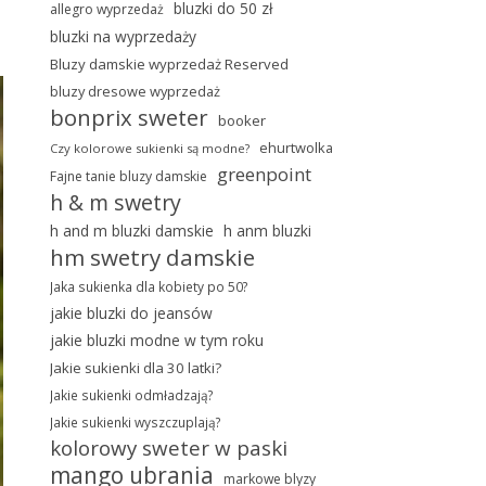
bluzki do 50 zł
allegro wyprzedaż
bluzki na wyprzedaży
Bluzy damskie wyprzedaż Reserved
bluzy dresowe wyprzedaż
bonprix sweter
booker
ehurtwolka
Czy kolorowe sukienki są modne?
greenpoint
Fajne tanie bluzy damskie
h & m swetry
h and m bluzki damskie
h anm bluzki
hm swetry damskie
Jaka sukienka dla kobiety po 50?
jakie bluzki do jeansów
jakie bluzki modne w tym roku
Jakie sukienki dla 30 latki?
Jakie sukienki odmładzają?
Jakie sukienki wyszczuplają?
kolorowy sweter w paski
mango ubrania
markowe blyzy