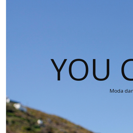
YOU 
Moda dams