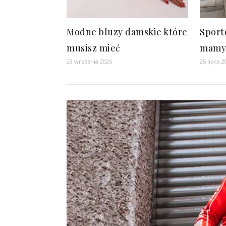
Modne bluzy damskie które
Sport
musisz mieć
mamy 
23 września 2025
25 lipca 2