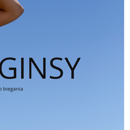
GINSY
o biegania