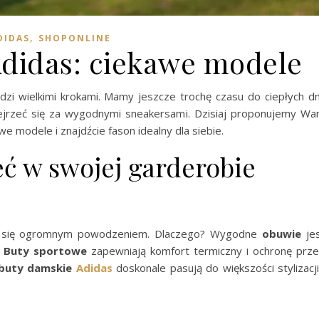
,
DIDAS
SHOPONLINE
didas: ciekawe modele
odzi wielkimi krokami. Mamy jeszcze trochę czasu do ciepłych dn
zejrzeć się za wygodnymi sneakersami. Dzisiaj proponujemy W
awe modele i znajdźcie fason idealny dla siebie.
ć w swojej garderobie
ą się ogromnym powodzeniem. Dlaczego? Wygodne
obuwie
je
.
Buty sportowe
zapewniają komfort termiczny i ochronę prz
buty damskie
Adidas
doskonale pasują do większości stylizacji