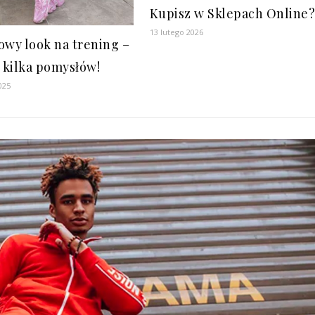
Kupisz w Sklepach Online
13 lutego 2026
owy look na trening –
kilka pomysłów!
025