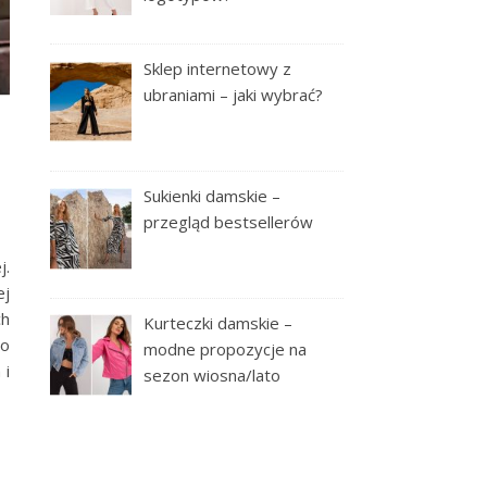
Sklep internetowy z
ubraniami – jaki wybrać?
Sukienki damskie –
przegląd bestsellerów
j.
ej
ch
Kurteczki damskie –
Co
modne propozycje na
 i
sezon wiosna/lato