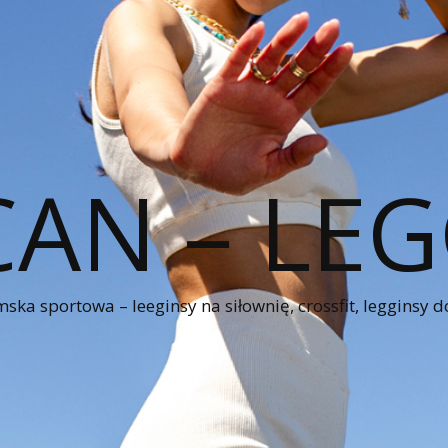
CAN – LEG
ka sportowa – leeginsy na siłownię, crossfit, legginsy d