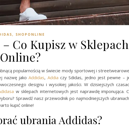
,
DIDAS
SHOPONLINE
 – Co Kupisz w Sklepach
Online?
słabnącą popularnością w świecie mody sportowej i streetwearowe
jej nazwę jako
Addidas
,
Addia
czy Sdidas, jedno jest pewne – j
woczesnego designu i wysokiej jakości. W dzisiejszych czasa
Adidasa
w sklepach internetowych jest naprawdę imponująca. 
wyboru? Sprawdź nasz przewodnik po najmodniejszych ubraniach
arto kupić online!
brać ubrania Addidas?