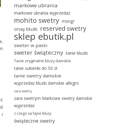
markowe ubrania
markowe ubrania wyprzedaż
mohito swetry
msngr
reserved swetry
orsay bluzki
sklep ebutik.pl
i,
sweter w paski
am
sweter świąteczny
tanie bluzki
Tanie oryginalne bluzy damskie
tanie sukienki do 50 zł
tanie swetry damskie
wyprzedaż bluzki damskie allegro
zara swetry
zara swetrym Markowe swetry damskie
st
wyprzedaż
ed
z czego sa fajne bluzy
 i
świąteczne swetry