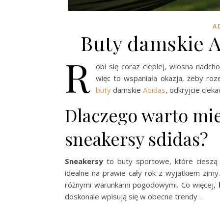
A
Buty damskie A
R
obi się coraz cieplej, wiosna nadch
więc to wspaniała okazja, żeby ro
buty
damskie
Adidas
, odkryjcie ciek
Dlaczego warto mie
sneakersy sdidas?
Sneakersy
to buty sportowe, które ciesz
idealne na prawie cały rok z wyjątkiem zimy
różnymi warunkami pogodowymi. Co więcej,
doskonale wpisują się w obecne trendy …