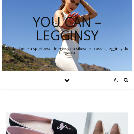
YOU CAN –
LEGGINSY
Moda damska sportowa – leeginsy na siłownię, crossfit, legginsy do
biegania