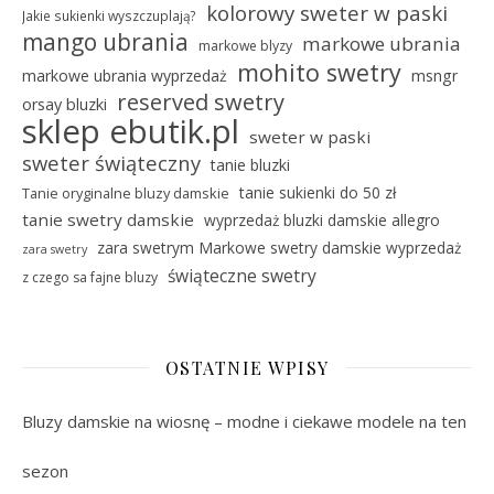
kolorowy sweter w paski
Jakie sukienki wyszczuplają?
mango ubrania
markowe ubrania
markowe blyzy
mohito swetry
markowe ubrania wyprzedaż
msngr
reserved swetry
orsay bluzki
sklep ebutik.pl
sweter w paski
sweter świąteczny
tanie bluzki
tanie sukienki do 50 zł
Tanie oryginalne bluzy damskie
tanie swetry damskie
wyprzedaż bluzki damskie allegro
zara swetrym Markowe swetry damskie wyprzedaż
zara swetry
świąteczne swetry
z czego sa fajne bluzy
OSTATNIE WPISY
Bluzy damskie na wiosnę – modne i ciekawe modele na ten
sezon