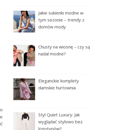
Jakie sukienki modne w
tym sezonie – trendy z
domów mody
Chusty na wiosnę – czy są
nadal modne?
Eleganckie komplety
damskie hurtownia
em
Styl Quiet Luxury: Jak
le
wyglądać stylowo bez
ić
logotypów?