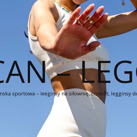
CAN – LEG
ka sportowa – leeginsy na siłownię, crossfit, legginsy d