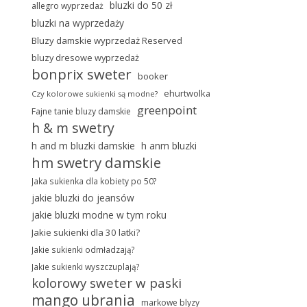
bluzki do 50 zł
allegro wyprzedaż
bluzki na wyprzedaży
Bluzy damskie wyprzedaż Reserved
bluzy dresowe wyprzedaż
bonprix sweter
booker
ehurtwolka
Czy kolorowe sukienki są modne?
greenpoint
Fajne tanie bluzy damskie
h & m swetry
h and m bluzki damskie
h anm bluzki
hm swetry damskie
Jaka sukienka dla kobiety po 50?
jakie bluzki do jeansów
jakie bluzki modne w tym roku
Jakie sukienki dla 30 latki?
Jakie sukienki odmładzają?
Jakie sukienki wyszczuplają?
kolorowy sweter w paski
mango ubrania
markowe blyzy