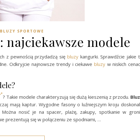
BLUZY SPORTOWE
i: najciekawsze modele
ch z pewnością przydadzą się
bluzy
kangurki. Sprawdźcie jakie 
dne. Odkryjcie najnowsze trendy i ciekawe
bluzy
w niskich cena
dele?
? Takie modele charakteryzują się dużą kieszenią z przodu.
Blu
zaj mają kaptur. Wygodne fasony o luźniejszym kroju doskona
. Można nosić je na spacer, plażę, zakupy, spotkanie w gron
ie prezentują się w połączeniu ze spodniami, …