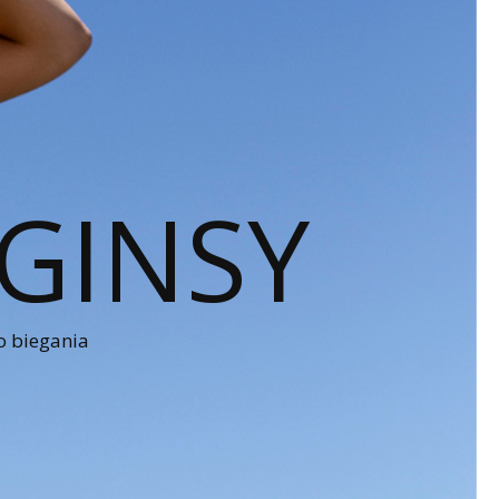
GINSY
o biegania