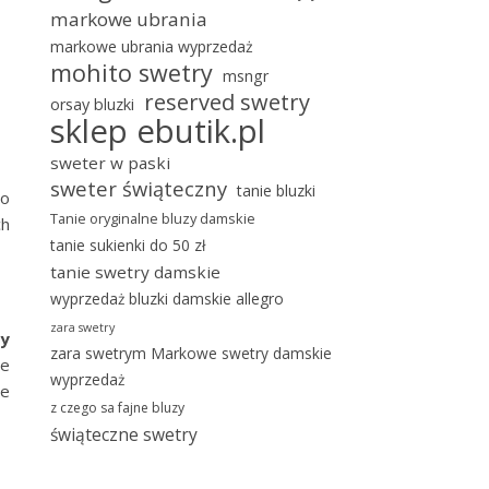
markowe ubrania
markowe ubrania wyprzedaż
mohito swetry
msngr
reserved swetry
orsay bluzki
sklep ebutik.pl
sweter w paski
sweter świąteczny
tanie bluzki
to
Tanie oryginalne bluzy damskie
ch
tanie sukienki do 50 zł
tanie swetry damskie
wyprzedaż bluzki damskie allegro
zara swetry
zy
zara swetrym Markowe swetry damskie
le
wyprzedaż
ie
z czego sa fajne bluzy
świąteczne swetry