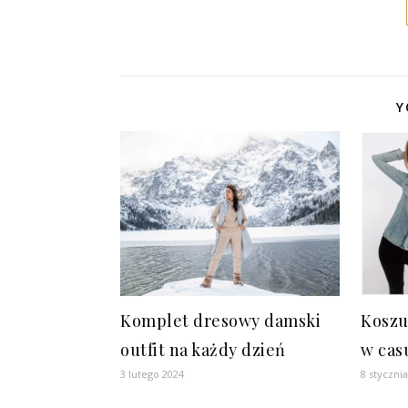
Y
Komplet dresowy damski
Koszu
outfit na każdy dzień
w cas
3 lutego 2024
8 styczni