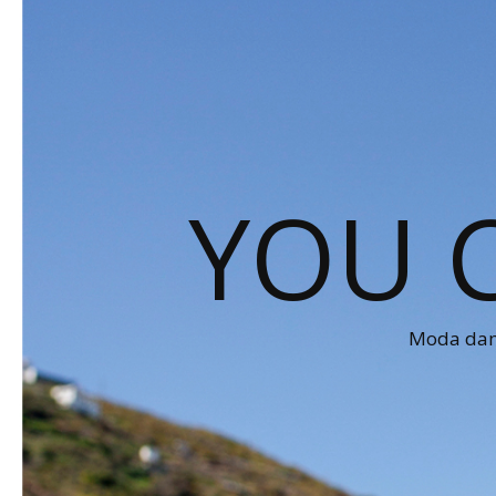
YOU 
Moda dams