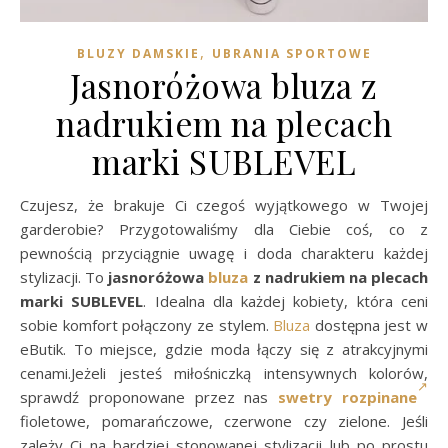
,
BLUZY DAMSKIE
UBRANIA SPORTOWE
Jasnoróżowa bluza z
nadrukiem na plecach
marki SUBLEVEL
Czujesz, że brakuje Ci czegoś wyjątkowego w Twojej
garderobie? Przygotowaliśmy dla Ciebie coś, co z
pewnością przyciągnie uwagę i doda charakteru każdej
stylizacji. To
jasnoróżowa
bluza
z nadrukiem na plecach
marki SUBLEVEL
. Idealna dla każdej kobiety, która ceni
sobie komfort połączony ze stylem.
Bluza
dostępna jest w
eButik. To miejsce, gdzie moda łączy się z atrakcyjnymi
cenami.Jeżeli jesteś miłośniczką intensywnych kolorów,
sprawdź proponowane przez nas
swetry rozpinane
fioletowe, pomarańczowe, czerwone czy zielone. Jeśli
zależy Ci na bardziej stonowanej stylizacji lub po prostu