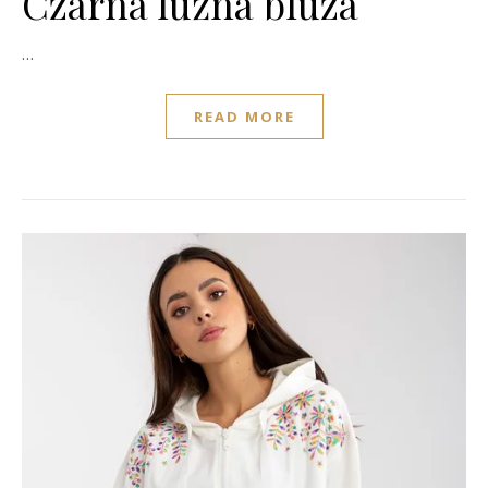
Czarna luźna bluza
…
READ MORE