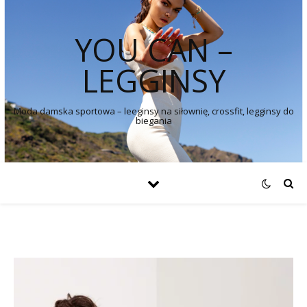
YOU CAN –
LEGGINSY
Moda damska sportowa – leeginsy na siłownię, crossfit, legginsy do
biegania