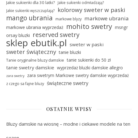
Jakie sukienki dla 30 latki?
Jakie sukienki odmładzają?
kolorowy sweter w paski
Jakie sukienki wyszczuplają?
mango ubrania
markowe ubrania
markowe blyzy
mohito swetry
markowe ubrania wyprzedaż
msngr
reserved swetry
orsay bluzki
sklep ebutik.pl
sweter w paski
sweter świąteczny
tanie bluzki
tanie sukienki do 50 zł
Tanie oryginalne bluzy damskie
tanie swetry damskie
wyprzedaż bluzki damskie allegro
zara swetrym Markowe swetry damskie wyprzedaż
zara swetry
świąteczne swetry
z czego sa fajne bluzy
OSTATNIE WPISY
Bluzy damskie na wiosnę – modne i ciekawe modele na ten
sezon