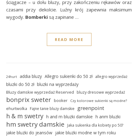
ściągacze – u dołu bluzy, przy zakończeniu rękawów oraz
czasami przy dekolcie. Luźny krój zapewnia maksimum
wygody.
Bomberki
są zapinane …
READ MORE
addia bluzy
Allegro sukienki do 50 zł
allegro wyprzedaż
24hurt
bluzki do 50 zł
bluzki na wyprzedaży
Bluzy damskie wyprzedaż Reserved
bluzy dresowe wyprzedaż
bonprix sweter
booker
Czy kolorowe sukienki są modne?
greenpoint
ehurtwolka
Fajne tanie bluzy damskie
h & m swetry
h and m bluzki damskie
h anm bluzki
hm swetry damskie
Jaka sukienka dla kobiety po 50?
jakie bluzki do jeansów
jakie bluzki modne w tym roku