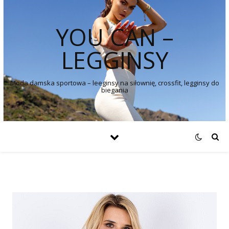
YOU CAN –
LEGGINSY
Moda damska sportowa – leeginsy na siłownię, crossfit, legginsy do
biegania