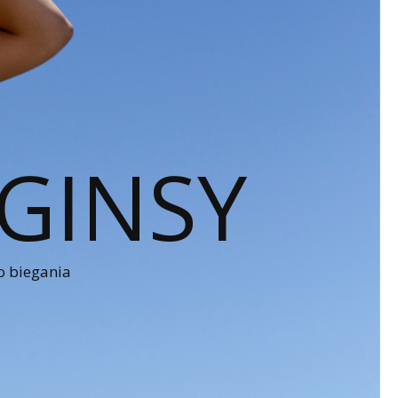
GINSY
o biegania