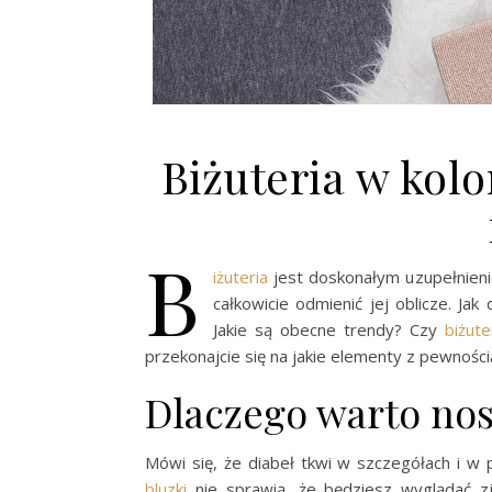
Biżuteria w kolo
B
iżuteria
jest doskonałym uzupełnieniem
całkowicie odmienić jej oblicze. Jak d
Jakie są obecne trendy? Czy
biżut
przekonajcie się na jakie elementy z pewnośc
Dlaczego warto nos
Mówi się, że diabeł tkwi w szczegółach i w 
bluzki
nie sprawią, że będziesz wyglądać z