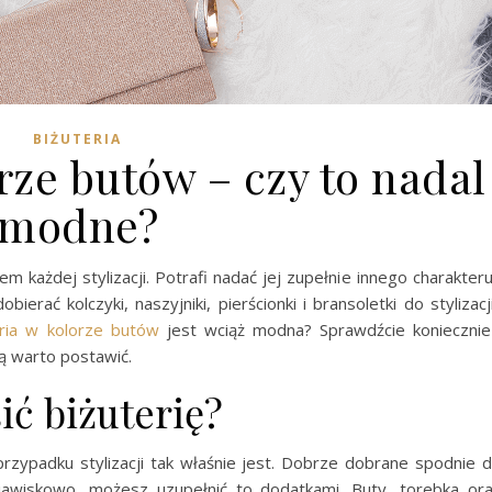
BIŻUTERIA
rze butów – czy to nadal
modne?
 każdej stylizacji. Potrafi nadać jej zupełnie innego charakteru
obierać kolczyki, naszyjniki, pierścionki i bransoletki do stylizacj
eria w kolorze butów
jest wciąż modna? Sprawdźcie koniecznie
ią warto postawić.
ić biżuterię?
przypadku stylizacji tak właśnie jest. Dobrze dobrane spodnie 
jawiskowo, możesz uzupełnić to dodatkami. Buty, torebka or