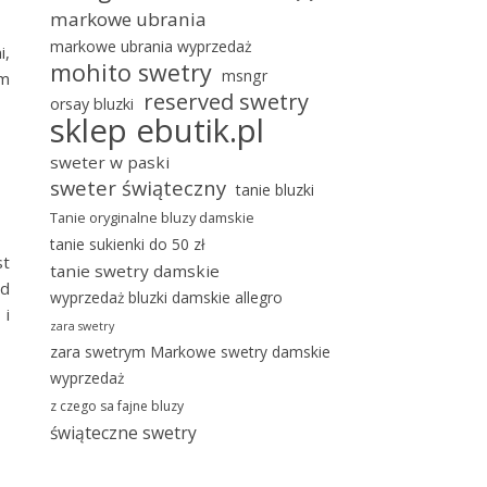
markowe ubrania
markowe ubrania wyprzedaż
i,
mohito swetry
msngr
am
reserved swetry
orsay bluzki
sklep ebutik.pl
sweter w paski
sweter świąteczny
tanie bluzki
Tanie oryginalne bluzy damskie
tanie sukienki do 50 zł
st
tanie swetry damskie
ed
wyprzedaż bluzki damskie allegro
 i
zara swetry
zara swetrym Markowe swetry damskie
wyprzedaż
z czego sa fajne bluzy
świąteczne swetry