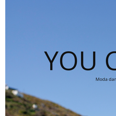
YOU 
Moda dams