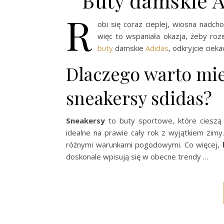
Buty damskie A
R
obi się coraz cieplej, wiosna nadch
więc to wspaniała okazja, żeby ro
buty
damskie
Adidas
, odkryjcie ciek
Dlaczego warto mie
sneakersy sdidas?
Sneakersy
to buty sportowe, które ciesz
idealne na prawie cały rok z wyjątkiem zimy
różnymi warunkami pogodowymi. Co więcej,
doskonale wpisują się w obecne trendy …