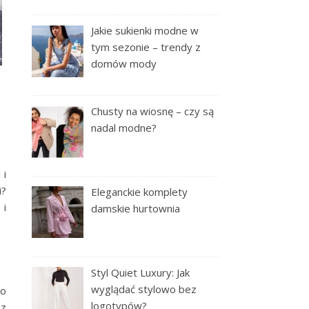
Jakie sukienki modne w
tym sezonie – trendy z
domów mody
Chusty na wiosnę – czy są
nadal modne?
 i
i?
Eleganckie komplety
 i
damskie hurtownia
Styl Quiet Luxury: Jak
wyglądać stylowo bez
do
logotypów?
az