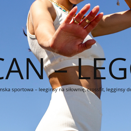
CAN – LEG
ka sportowa – leeginsy na siłownię, crossfit, legginsy d