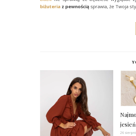
biżuteria
z pewnością
sprawia, że Twoja sty
Y
Najmo
jesie
26 sierpn