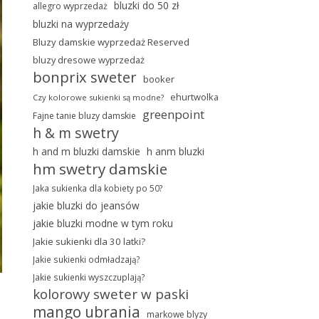
bluzki do 50 zł
allegro wyprzedaż
bluzki na wyprzedaży
Bluzy damskie wyprzedaż Reserved
bluzy dresowe wyprzedaż
bonprix sweter
booker
ehurtwolka
Czy kolorowe sukienki są modne?
greenpoint
Fajne tanie bluzy damskie
h & m swetry
h and m bluzki damskie
h anm bluzki
hm swetry damskie
Jaka sukienka dla kobiety po 50?
jakie bluzki do jeansów
jakie bluzki modne w tym roku
Jakie sukienki dla 30 latki?
Jakie sukienki odmładzają?
Jakie sukienki wyszczuplają?
kolorowy sweter w paski
mango ubrania
markowe blyzy