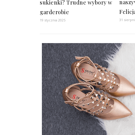
naszy
sukienki? Trudne wybory w
Felicj
garderobie
31 sierpn
19 stycznia 2025