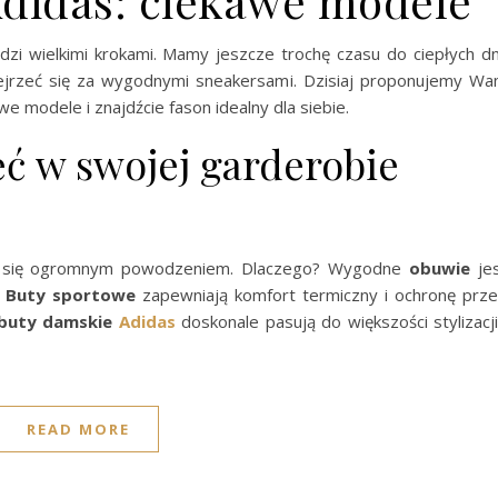
didas: ciekawe modele
odzi wielkimi krokami. Mamy jeszcze trochę czasu do ciepłych dn
zejrzeć się za wygodnymi sneakersami. Dzisiaj proponujemy W
awe modele i znajdźcie fason idealny dla siebie.
ć w swojej garderobie
ą się ogromnym powodzeniem. Dlaczego? Wygodne
obuwie
je
.
Buty sportowe
zapewniają komfort termiczny i ochronę prz
buty damskie
Adidas
doskonale pasują do większości stylizacji
READ MORE