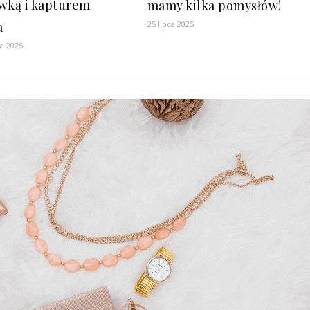
wką i kapturem
mamy kilka pomysłów!
25 lipca 2025
a
ia 2025