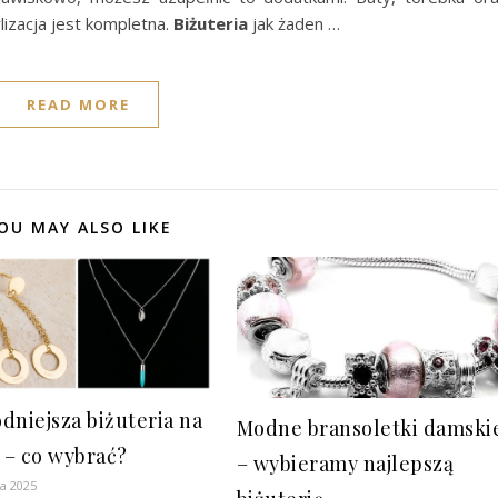
lizacja jest kompletna.
Biżuteria
jak żaden …
READ MORE
OU MAY ALSO LIKE
dniejsza biżuteria na
Modne bransoletki damski
ń – co wybrać?
– wybieramy najlepszą
ia 2025