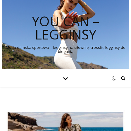
YOU CAN –
LEGGINSY
Moda damska sportowa – leeginsy na siłownię, crossfit, legginsy do
biegania