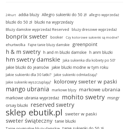
addia bluzy
Allegro sukienki do 50 zł
allegro wyprzedaż
24hurt
bluzki do 50 zł
bluzki na wyprzedaży
Bluzy damskie wyprzedaż Reserved
bluzy dresowe wyprzedaż
bonprix sweter
booker
Czy kolorowe sukienki są modne?
greenpoint
ehurtwolka
Fajne tanie bluzy damskie
h & m swetry
h and m bluzki damskie
h anm bluzki
hm swetry damskie
Jaka sukienka dla kobiety po 50?
jakie bluzki do jeansów
jakie bluzki modne w tym roku
Jakie sukienki dla 30 latki?
Jakie sukienki odmładzają?
kolorowy sweter w paski
Jakie sukienki wyszczuplają?
mango ubrania
markowe ubrania
markowe blyzy
mohito swetry
markowe ubrania wyprzedaż
msngr
reserved swetry
orsay bluzki
sklep ebutik.pl
sweter w paski
sweter świąteczny
tanie bluzki
tanie sukienki do 50 zł
Tanie oryginalne bluzy damskie